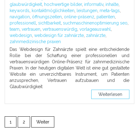
glaubwürdigkeit
,
hochwertige bilder
,
informativ
,
inhalte
,
keywords
,
kontaktmöglichkeiten
,
leistungen
,
meta-tags
,
navigation
,
öffnungszeiten
,
online-präsenz
,
patienten
,
professionell
,
sichtbarkeit
,
suchmaschinenoptimierung seo
,
team
,
vertrauen
,
vertrauenswürdig
,
vorlageauswahl
,
webdesign
,
webdesign für zahnärzte
,
zahnärzte
,
zahnmedizinische praxen
Das Webdesign für Zahnärzte spielt eine entscheidende
Rolle bei der Schaffung einer professionellen und
vertrauenswürdigen Online-Präsenz für zahnmedizinische
Praxen. In der heutigen digitalen Welt ist eine gut gestaltete
Website ein unverzichtbares Instrument, um Patienten
anzusprechen, Vertrauen aufzubauen und die
Glaubwürdigkeit
Weiterlesen
1
2
Weiter