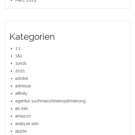
März 2023
Kategorien
1 1
1&1
1und1
2021
adobe
adresse
affinity
agentur suchmaschinenoptimierung
all inkl
amazon
analyse seo
apple