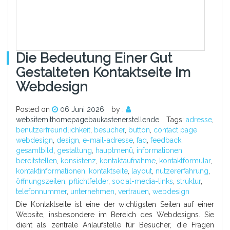
Die Bedeutung Einer Gut
Gestalteten Kontaktseite Im
Webdesign
Posted on
06 Juni 2026
by :
websitemithomepagebaukastenerstellende
Tags:
adresse
,
benutzerfreundlichkeit
,
besucher
,
button
,
contact page
webdesign
,
design
,
e-mail-adresse
,
faq
,
feedback
,
gesamtbild
,
gestaltung
,
hauptmenü
,
informationen
bereitstellen
,
konsistenz
,
kontaktaufnahme
,
kontaktformular
,
kontaktinformationen
,
kontaktseite
,
layout
,
nutzererfahrung
,
öffnungszeiten
,
pflichtfelder
,
social-media-links
,
struktur
,
telefonnummer
,
unternehmen
,
vertrauen
,
webdesign
Die Kontaktseite ist eine der wichtigsten Seiten auf einer
Website, insbesondere im Bereich des Webdesigns. Sie
dient als zentrale Anlaufstelle für Besucher, die Fragen