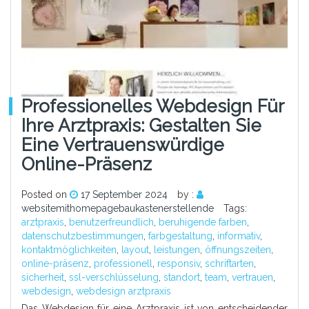
Professionelles Webdesign Für
Ihre Arztpraxis: Gestalten Sie
Eine Vertrauenswürdige
Online-Präsenz
Posted on
17 September 2024
by :
websitemithomepagebaukastenerstellende
Tags:
arztpraxis
,
benutzerfreundlich
,
beruhigende farben
,
datenschutzbestimmungen
,
farbgestaltung
,
informativ
,
kontaktmöglichkeiten
,
layout
,
leistungen
,
öffnungszeiten
,
online-präsenz
,
professionell
,
responsiv
,
schriftarten
,
sicherheit
,
ssl-verschlüsselung
,
standort
,
team
,
vertrauen
,
webdesign
,
webdesign arztpraxis
Das Webdesign für eine Arztpraxis ist von entscheidender