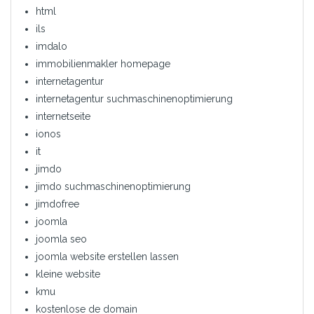
html
ils
imdalo
immobilienmakler homepage
internetagentur
internetagentur suchmaschinenoptimierung
internetseite
ionos
it
jimdo
jimdo suchmaschinenoptimierung
jimdofree
joomla
joomla seo
joomla website erstellen lassen
kleine website
kmu
kostenlose de domain