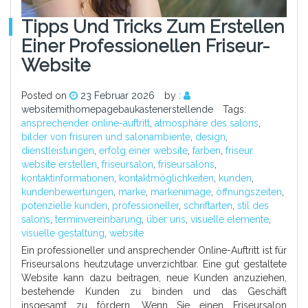
Tipps Und Tricks Zum Erstellen
Einer Professionellen Friseur-
Website
Posted on
23 Februar 2026
by :
websitemithomepagebaukastenerstellende
Tags:
ansprechender online-auftritt
,
atmosphäre des salons
,
bilder von frisuren und salonambiente
,
design
,
dienstleistungen
,
erfolg einer website
,
farben
,
friseur
website erstellen
,
friseursalon
,
friseursalons
,
kontaktinformationen
,
kontaktmöglichkeiten
,
kunden
,
kundenbewertungen
,
marke
,
markenimage
,
öffnungszeiten
,
potenzielle kunden
,
professioneller
,
schriftarten
,
stil des
salons
,
terminvereinbarung
,
über uns
,
visuelle elemente
,
visuelle gestaltung
,
website
Ein professioneller und ansprechender Online-Auftritt ist für
Friseursalons heutzutage unverzichtbar. Eine gut gestaltete
Website kann dazu beitragen, neue Kunden anzuziehen,
bestehende Kunden zu binden und das Geschäft
insgesamt zu fördern. Wenn Sie einen Friseursalon