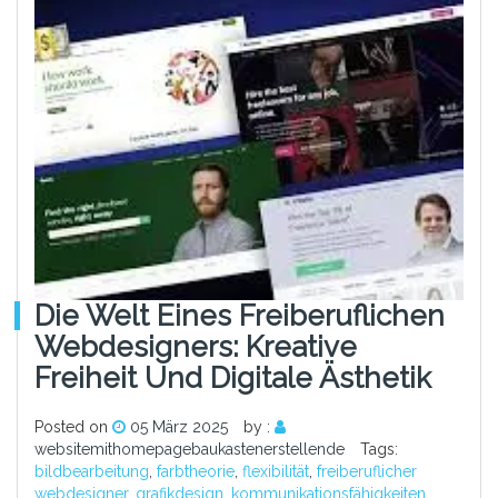
Die Welt Eines Freiberuflichen
Webdesigners: Kreative
Freiheit Und Digitale Ästhetik
Posted on
05 März 2025
by :
websitemithomepagebaukastenerstellende
Tags:
bildbearbeitung
,
farbtheorie
,
flexibilität
,
freiberuflicher
webdesigner
,
grafikdesign
,
kommunikationsfähigkeiten
,