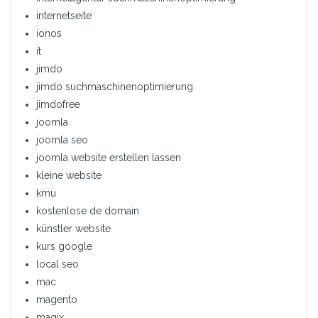
internetseite
ionos
it
jimdo
jimdo suchmaschinenoptimierung
jimdofree
joomla
joomla seo
joomla website erstellen lassen
kleine website
kmu
kostenlose de domain
künstler website
kurs google
local seo
mac
magento
magix