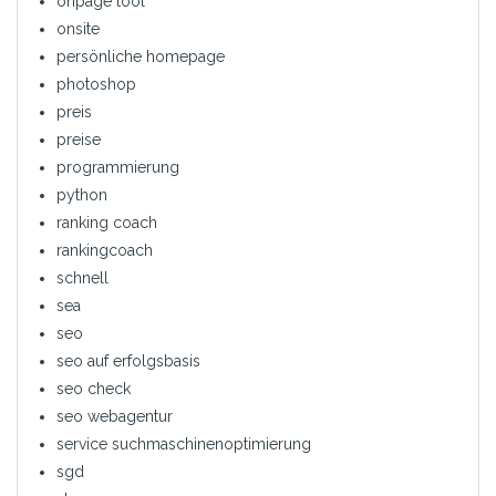
onpage tool
onsite
persönliche homepage
photoshop
preis
preise
programmierung
python
ranking coach
rankingcoach
schnell
sea
seo
seo auf erfolgsbasis
seo check
seo webagentur
service suchmaschinenoptimierung
sgd