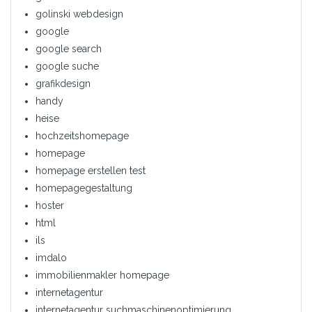
golinski webdesign
google
google search
google suche
grafikdesign
handy
heise
hochzeitshomepage
homepage
homepage erstellen test
homepagegestaltung
hoster
html
ils
imdalo
immobilienmakler homepage
internetagentur
internetagentur suchmaschinenoptimierung