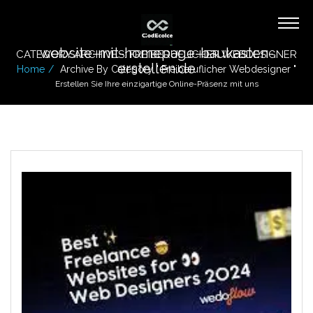
website-mit-homepage-baukasten-
CATEGORY ARCHIVES: FREIBERUFLICHER WEBDESIGNER
erstellen.de
Home
Archive By Category " Freiberuflicher Webdesigner "
Erstellen Sie Ihre einzigartige Online-Präsenz mit uns