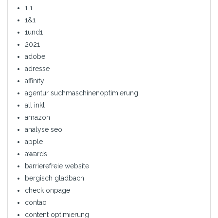
1 1
1&1
1und1
2021
adobe
adresse
affinity
agentur suchmaschinenoptimierung
all inkl
amazon
analyse seo
apple
awards
barrierefreie website
bergisch gladbach
check onpage
contao
content optimierung