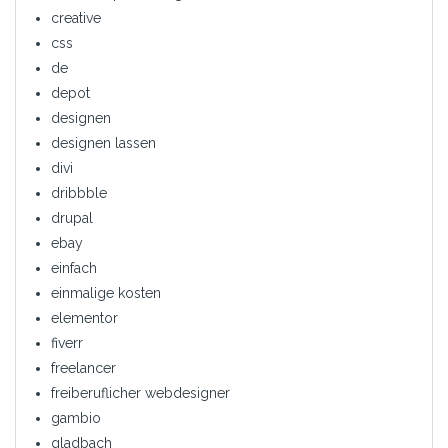
creative
css
de
depot
designen
designen lassen
divi
dribbble
drupal
ebay
einfach
einmalige kosten
elementor
fiverr
freelancer
freiberuflicher webdesigner
gambio
gladbach