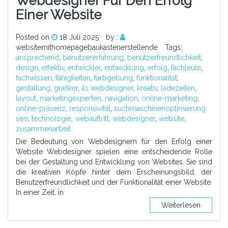
Webdesigner Für Den Erfolg
Einer Website
Posted on
18 Juli 2025
by :
websitemithomepagebaukastenerstellende
Tags:
ansprechend
,
benutzererfahrung
,
benutzerfreundlichkeit
,
design
,
effektiv
,
entwickler
,
entwicklung
,
erfolg
,
fachleute
,
fachwissen
,
fähigkeiten
,
farbgebung
,
funktionalität
,
gestaltung
,
grafiker
,
ils webdesigner
,
kreativ
,
ladezeiten
,
layout
,
marketingexperten
,
navigation
,
online-marketing
,
online-präsenz
,
responsivität
,
suchmaschinenoptimierung
seo
,
technologie
,
webauftritt
,
webdesigner
,
website
,
zusammenarbeit
Die Bedeutung von Webdesignern für den Erfolg einer
Website Webdesigner spielen eine entscheidende Rolle
bei der Gestaltung und Entwicklung von Websites. Sie sind
die kreativen Köpfe hinter dem Erscheinungsbild, der
Benutzerfreundlichkeit und der Funktionalität einer Website.
In einer Zeit, in
Weiterlesen