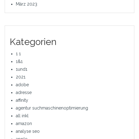
März 2023
Kategorien
1 1
1&1
1und1
2021
adobe
adresse
affinity
agentur suchmaschinenoptimierung
all inkl
amazon
analyse seo
apple