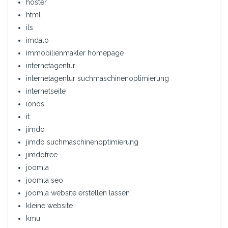
hoster
html
ils
imdalo
immobilienmakler homepage
internetagentur
internetagentur suchmaschinenoptimierung
internetseite
ionos
it
jimdo
jimdo suchmaschinenoptimierung
jimdofree
joomla
joomla seo
joomla website erstellen lassen
kleine website
kmu