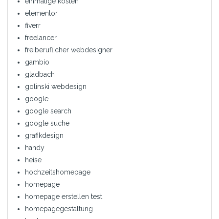
einmalige kosten
elementor
fiverr
freelancer
freiberuflicher webdesigner
gambio
gladbach
golinski webdesign
google
google search
google suche
grafikdesign
handy
heise
hochzeitshomepage
homepage
homepage erstellen test
homepagegestaltung