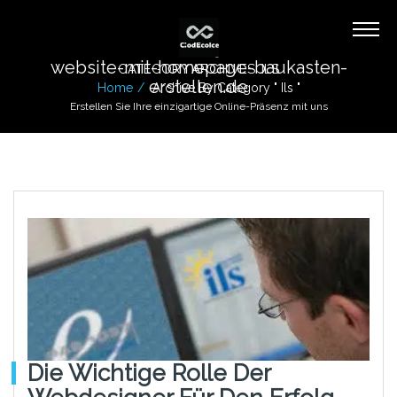
website-mit-homepage-baukasten-
CATEGORY ARCHIVES: ILS
erstellen.de
Home
Archive By Category " Ils "
Erstellen Sie Ihre einzigartige Online-Präsenz mit uns
Die Wichtige Rolle Der