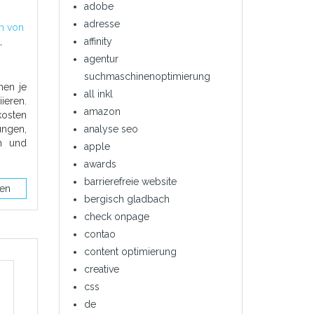
adobe
adresse
m von
,
affinity
agentur
suchmaschinenoptimierung
nen je
all inkl
ieren.
amazon
osten
ngen,
analyse seo
en und
apple
awards
barrierefreie website
sen
bergisch gladbach
check onpage
contao
content optimierung
creative
css
de