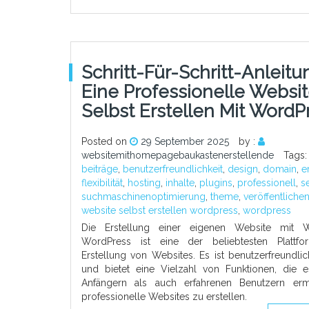
Schritt-Für-Schritt-Anleitu
Eine Professionelle Websi
Selbst Erstellen Mit WordP
Posted on
29 September 2025
by :
websitemithomepagebaukastenerstellende
Tags
beiträge
,
benutzerfreundlichkeit
,
design
,
domain
,
e
flexibilität
,
hosting
,
inhalte
,
plugins
,
professionell
,
s
suchmaschinenoptimierung
,
theme
,
veröffentliche
website selbst erstellen wordpress
,
wordpress
Die Erstellung einer eigenen Website mit W
WordPress ist eine der beliebtesten Plattf
Erstellung von Websites. Es ist benutzerfreundlich
und bietet eine Vielzahl von Funktionen, die 
Anfängern als auch erfahrenen Benutzern erm
professionelle Websites zu erstellen.