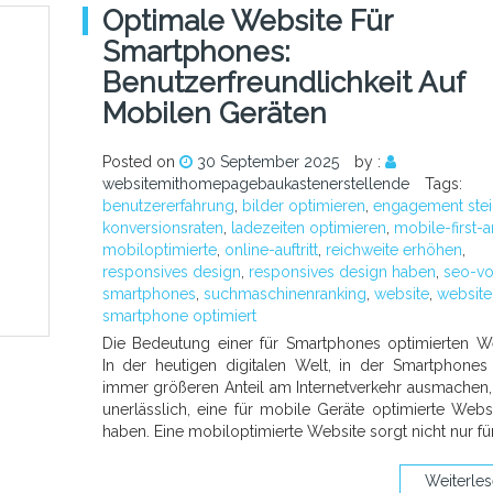
Optimale Website Für
Smartphones:
Benutzerfreundlichkeit Auf
Mobilen Geräten
Posted on
30 September 2025
by :
websitemithomepagebaukastenerstellende
Tags:
benutzererfahrung
,
bilder optimieren
,
engagement stei
konversionsraten
,
ladezeiten optimieren
,
mobile-first-a
mobiloptimierte
,
online-auftritt
,
reichweite erhöhen
,
responsives design
,
responsives design haben
,
seo-vo
smartphones
,
suchmaschinenranking
,
website
,
website
smartphone optimiert
Die Bedeutung einer für Smartphones optimierten W
In der heutigen digitalen Welt, in der Smartphones
immer größeren Anteil am Internetverkehr ausmachen, 
unerlässlich, eine für mobile Geräte optimierte Webs
haben. Eine mobiloptimierte Website sorgt nicht nur fü
Weiterle