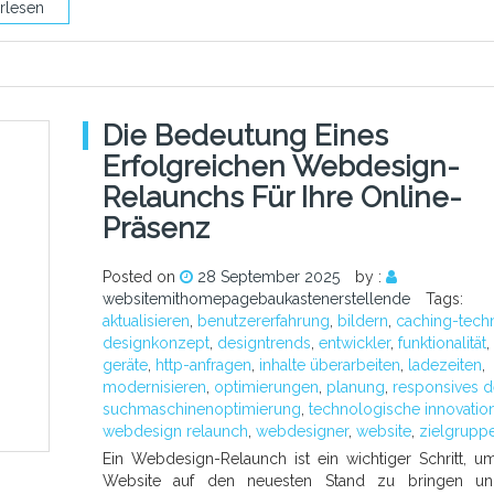
rlesen
Die Bedeutung Eines
Erfolgreichen Webdesign-
Relaunchs Für Ihre Online-
Präsenz
Posted on
28 September 2025
by :
websitemithomepagebaukastenerstellende
Tags:
aktualisieren
,
benutzererfahrung
,
bildern
,
caching-tech
designkonzept
,
designtrends
,
entwickler
,
funktionalität
,
geräte
,
http-anfragen
,
inhalte überarbeiten
,
ladezeiten
,
modernisieren
,
optimierungen
,
planung
,
responsives d
suchmaschinenoptimierung
,
technologische innovatio
webdesign relaunch
,
webdesigner
,
website
,
zielgrupp
Ein Webdesign-Relaunch ist ein wichtiger Schritt, u
Website auf den neuesten Stand zu bringen un