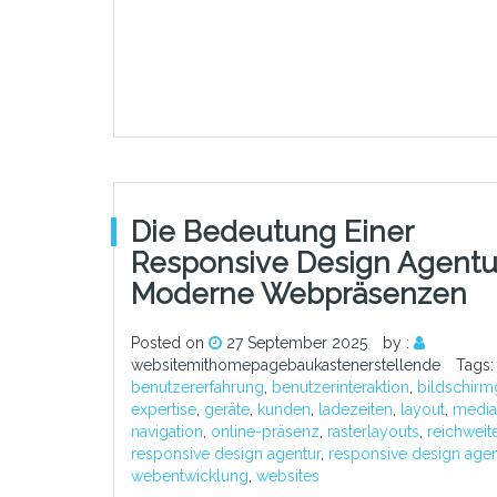
Die Bedeutung Einer
Responsive Design Agentu
Moderne Webpräsenzen
Posted on
27 September 2025
by :
websitemithomepagebaukastenerstellende
Tags:
benutzererfahrung
,
benutzerinteraktion
,
bildschir
expertise
,
geräte
,
kunden
,
ladezeiten
,
layout
,
media
navigation
,
online-präsenz
,
rasterlayouts
,
reichweit
responsive design agentur
,
responsive design age
webentwicklung
,
websites