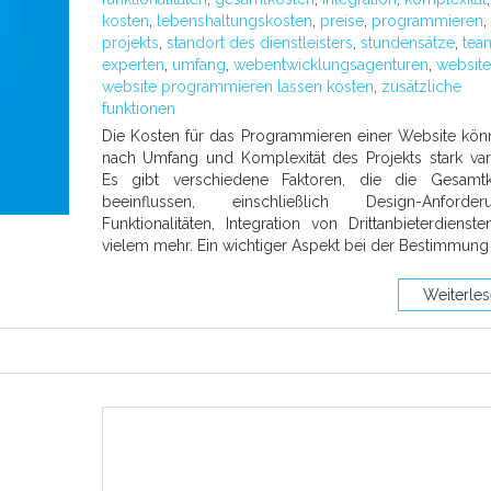
kosten
,
lebenshaltungskosten
,
preise
,
programmieren
,
projekts
,
standort des dienstleisters
,
stundensätze
,
tea
experten
,
umfang
,
webentwicklungsagenturen
,
website
website programmieren lassen kosten
,
zusätzliche
funktionen
Die Kosten für das Programmieren einer Website kön
nach Umfang und Komplexität des Projekts stark vari
Es gibt verschiedene Faktoren, die die Gesamtk
beeinflussen, einschließlich Design-Anforderu
Funktionalitäten, Integration von Drittanbieterdienst
vielem mehr. Ein wichtiger Aspekt bei der Bestimmung
Weiterle