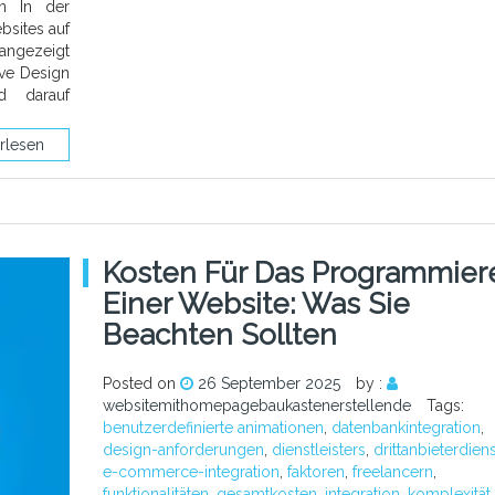
en In der
bsites auf
angezeigt
ve Design
d darauf
rlesen
Kosten Für Das Programmier
Einer Website: Was Sie
Beachten Sollten
Posted on
26 September 2025
by :
websitemithomepagebaukastenerstellende
Tags:
benutzerdefinierte animationen
,
datenbankintegration
,
design-anforderungen
,
dienstleisters
,
drittanbieterdien
e-commerce-integration
,
faktoren
,
freelancern
,
funktionalitäten
,
gesamtkosten
,
integration
,
komplexität
,