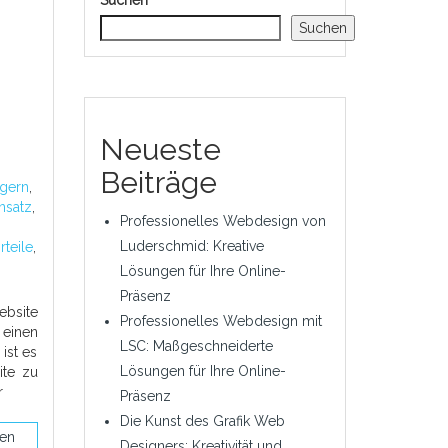
Suchen
Suchen
Neueste
Beiträge
gern
,
nsatz
,
Professionelles Webdesign von
Luderschmid: Kreative
rteile
,
Lösungen für Ihre Online-
Präsenz
ebsite
Professionelles Webdesign mit
 einen
LSC: Maßgeschneiderte
ist es
Lösungen für Ihre Online-
ite zu
r
Präsenz
Die Kunst des Grafik Web
sen
Designers: Kreativität und