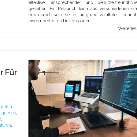
effektiver, ansprechender und benutzerfreundlic
gestalten. Ein Relaunch kann aus verschiedenen G
erforderlich sein, sei es aufgrund veralteter Technol
eines überholten Designs oder
Weiterle
r Für
mgrößen
,
 queries
,
e
,
nturen
,