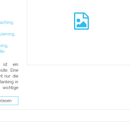
caching
,
,
izierung
,
king
,
te-
 ist ein
ite. Eine
ht nur die
Ranking in
 wichtige
rlesen