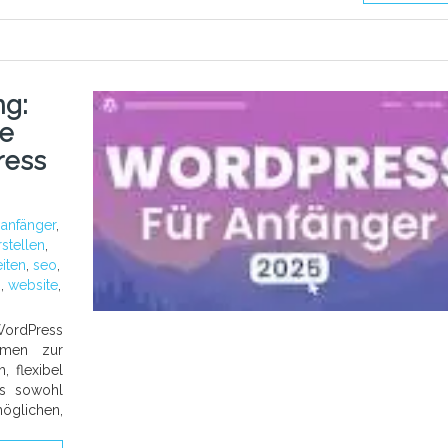
ng:
te
ress
:
anfänger
,
rstellen
,
eiten
,
seo
,
n
,
website
,
ordPress
ormen zur
, flexibel
es sowohl
öglichen,