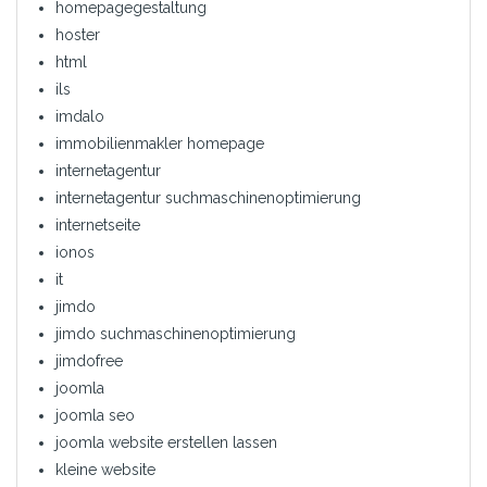
homepagegestaltung
hoster
html
ils
imdalo
immobilienmakler homepage
internetagentur
internetagentur suchmaschinenoptimierung
internetseite
ionos
it
jimdo
jimdo suchmaschinenoptimierung
jimdofree
joomla
joomla seo
joomla website erstellen lassen
kleine website