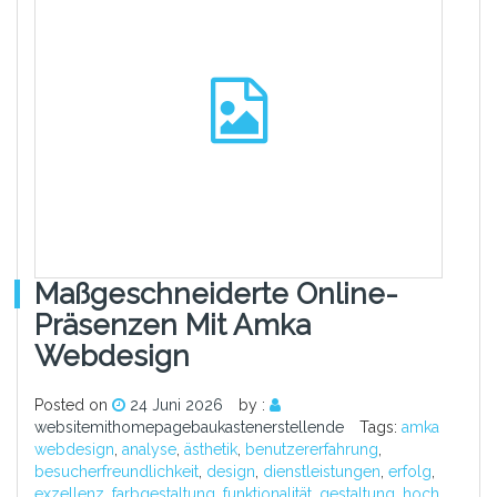
Maßgeschneiderte Online-
Präsenzen Mit Amka
Webdesign
Posted on
24 Juni 2026
by :
websitemithomepagebaukastenerstellende
Tags:
amka
webdesign
,
analyse
,
ästhetik
,
benutzererfahrung
,
besucherfreundlichkeit
,
design
,
dienstleistungen
,
erfolg
,
exzellenz
,
farbgestaltung
,
funktionalität
,
gestaltung
,
hoch
,