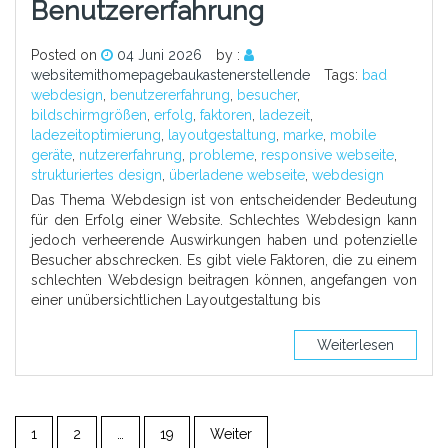
Benutzererfahrung
Posted on
04 Juni 2026
by :
websitemithomepagebaukastenerstellende
Tags:
bad
webdesign
,
benutzererfahrung
,
besucher
,
bildschirmgrößen
,
erfolg
,
faktoren
,
ladezeit
,
ladezeitoptimierung
,
layoutgestaltung
,
marke
,
mobile
geräte
,
nutzererfahrung
,
probleme
,
responsive webseite
,
strukturiertes design
,
überladene webseite
,
webdesign
Das Thema Webdesign ist von entscheidender Bedeutung
für den Erfolg einer Website. Schlechtes Webdesign kann
jedoch verheerende Auswirkungen haben und potenzielle
Besucher abschrecken. Es gibt viele Faktoren, die zu einem
schlechten Webdesign beitragen können, angefangen von
einer unübersichtlichen Layoutgestaltung bis
Weiterlesen
1
2
…
19
Weiter