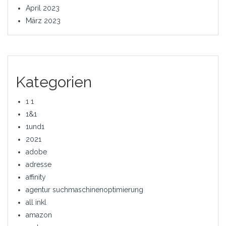
April 2023
März 2023
Kategorien
1 1
1&1
1und1
2021
adobe
adresse
affinity
agentur suchmaschinenoptimierung
all inkl
amazon