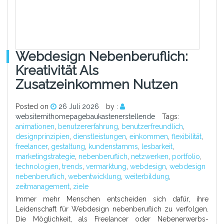
Webdesign Nebenberuflich:
Kreativität Als
Zusatzeinkommen Nutzen
Posted on
26 Juli 2026
by :
websitemithomepagebaukastenerstellende
Tags:
animationen
,
benutzererfahrung
,
benutzerfreundlich
,
designprinzipien
,
dienstleistungen
,
einkommen
,
flexibilität
,
freelancer
,
gestaltung
,
kundenstamms
,
lesbarkeit
,
marketingstrategie
,
nebenberuflich
,
netzwerken
,
portfolio
,
technologien
,
trends
,
vermarktung
,
webdesign
,
webdesign
nebenberuflich
,
webentwicklung
,
weiterbildung
,
zeitmanagement
,
ziele
Immer mehr Menschen entscheiden sich dafür, ihre
Leidenschaft für Webdesign nebenberuflich zu verfolgen.
Die Möglichkeit, als Freelancer oder Nebenerwerbs-