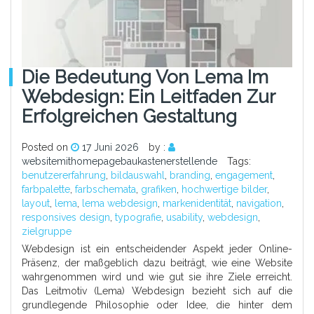
Die Bedeutung Von Lema Im
Webdesign: Ein Leitfaden Zur
Erfolgreichen Gestaltung
Posted on
17 Juni 2026
by :
websitemithomepagebaukastenerstellende
Tags:
benutzererfahrung
,
bildauswahl
,
branding
,
engagement
,
farbpalette
,
farbschemata
,
grafiken
,
hochwertige bilder
,
layout
,
lema
,
lema webdesign
,
markenidentität
,
navigation
,
responsives design
,
typografie
,
usability
,
webdesign
,
zielgruppe
Webdesign ist ein entscheidender Aspekt jeder Online-
Präsenz, der maßgeblich dazu beiträgt, wie eine Website
wahrgenommen wird und wie gut sie ihre Ziele erreicht.
Das Leitmotiv (Lema) Webdesign bezieht sich auf die
grundlegende Philosophie oder Idee, die hinter dem