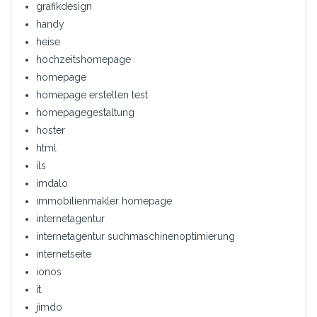
grafikdesign
handy
heise
hochzeitshomepage
homepage
homepage erstellen test
homepagegestaltung
hoster
html
ils
imdalo
immobilienmakler homepage
internetagentur
internetagentur suchmaschinenoptimierung
internetseite
ionos
it
jimdo