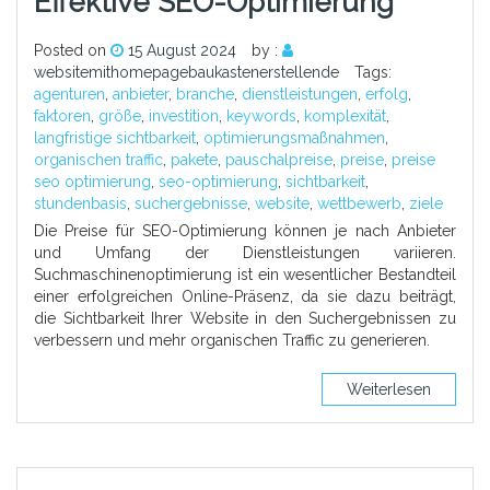
Effektive SEO-Optimierung
Posted on
15 August 2024
by :
websitemithomepagebaukastenerstellende
Tags:
agenturen
,
anbieter
,
branche
,
dienstleistungen
,
erfolg
,
faktoren
,
größe
,
investition
,
keywords
,
komplexität
,
langfristige sichtbarkeit
,
optimierungsmaßnahmen
,
organischen traffic
,
pakete
,
pauschalpreise
,
preise
,
preise
seo optimierung
,
seo-optimierung
,
sichtbarkeit
,
stundenbasis
,
suchergebnisse
,
website
,
wettbewerb
,
ziele
Die Preise für SEO-Optimierung können je nach Anbieter
und Umfang der Dienstleistungen variieren.
Suchmaschinenoptimierung ist ein wesentlicher Bestandteil
einer erfolgreichen Online-Präsenz, da sie dazu beiträgt,
die Sichtbarkeit Ihrer Website in den Suchergebnissen zu
verbessern und mehr organischen Traffic zu generieren.
Weiterlesen