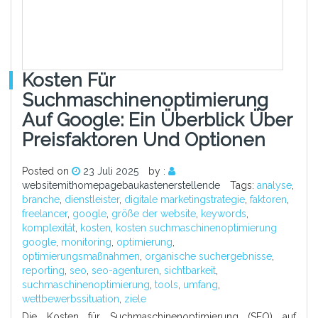
Kosten Für
Suchmaschinenoptimierung
Auf Google: Ein Überblick Über
Preisfaktoren Und Optionen
Posted on
23 Juli 2025
by :
websitemithomepagebaukastenerstellende
Tags:
analyse
,
branche
,
dienstleister
,
digitale marketingstrategie
,
faktoren
,
freelancer
,
google
,
größe der website
,
keywords
,
komplexität
,
kosten
,
kosten suchmaschinenoptimierung
google
,
monitoring
,
optimierung
,
optimierungsmaßnahmen
,
organische suchergebnisse
,
reporting
,
seo
,
seo-agenturen
,
sichtbarkeit
,
suchmaschinenoptimierung
,
tools
,
umfang
,
wettbewerbssituation
,
ziele
Die Kosten für Suchmaschinenoptimierung (SEO) auf