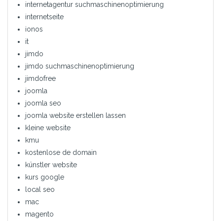
internetagentur suchmaschinenoptimierung
internetseite
ionos
it
jimdo
jimdo suchmaschinenoptimierung
jimdofree
joomla
joomla seo
joomla website erstellen lassen
kleine website
kmu
kostenlose de domain
künstler website
kurs google
local seo
mac
magento