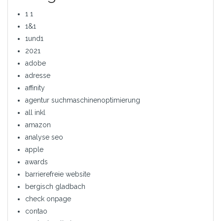
1 1
1&1
1und1
2021
adobe
adresse
affinity
agentur suchmaschinenoptimierung
all inkl
amazon
analyse seo
apple
awards
barrierefreie website
bergisch gladbach
check onpage
contao