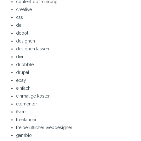
content optimierung
creative
css
de
depot
designen
designen lassen
divi
dribbble
drupal
ebay
einfach
einmalige kosten
elementor
fiverr
freelancer
freiberuflicher webdesigner
gambio