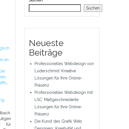
Suchen
Suchen
Neueste
gisch
Beiträge
en an
Professionelles Webdesign von
Luderschmid: Kreative
ler
men
,
Lösungen für Ihre Online-
ffic
,
Präsenz
Professionelles Webdesign mit
LSC: Maßgeschneiderte
ng
Lösungen für Ihre Online-
bach:
Präsenz
utigen
Die Kunst des Grafik Web
z für
Designers: Kreativität und