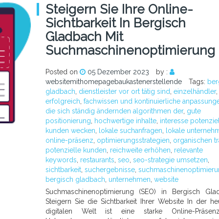
Steigern Sie Ihre Online-
Sichtbarkeit In Bergisch
Gladbach Mit
Suchmaschinenoptimierung
Posted on
05 Dezember 2023
by :
websitemithomepagebaukastenerstellende
Tags:
ber
gladbach
,
dienstleister vor ort tätig sind
,
einzelhändler
,
erfolgreich
,
fachwissen und kontinuierliche anpassung
die sich ständig ändernden algorithmen der
,
gute
positionierung
,
hochwertige inhalte
,
interesse potenziel
kunden wecken
,
lokale suchanfragen
,
lokale unterneh
online-präsenz
,
optimierungsstrategien
,
organischen tra
potenzielle kunden
,
reichweite erhöhen
,
relevante
keywords
,
restaurants
,
seo
,
seo-strategie umsetzen
,
sichtbarkeit
,
suchergebnisse
,
suchmaschinenoptimieru
bergisch gladbach
,
unternehmen
,
website
Suchmaschinenoptimierung (SEO) in Bergisch Glad
Steigern Sie die Sichtbarkeit Ihrer Website In der he
digitalen Welt ist eine starke Online-Präsen