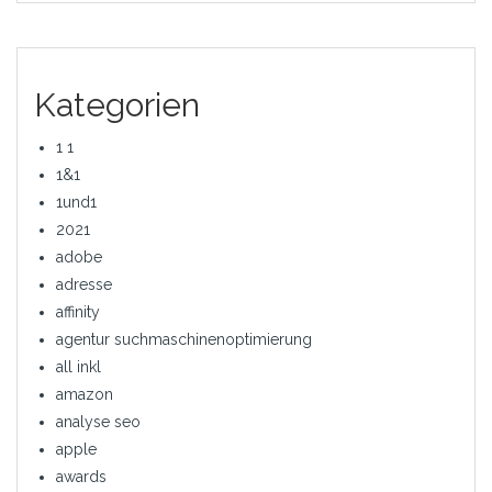
Kategorien
1 1
1&1
1und1
2021
adobe
adresse
affinity
agentur suchmaschinenoptimierung
all inkl
amazon
analyse seo
apple
awards