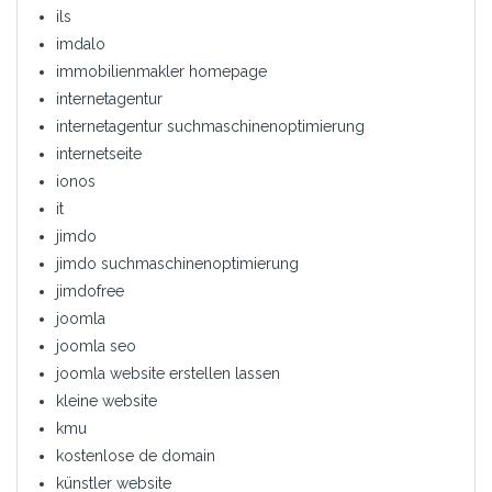
ils
imdalo
immobilienmakler homepage
internetagentur
internetagentur suchmaschinenoptimierung
internetseite
ionos
it
jimdo
jimdo suchmaschinenoptimierung
jimdofree
joomla
joomla seo
joomla website erstellen lassen
kleine website
kmu
kostenlose de domain
künstler website