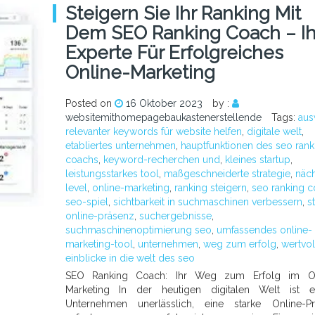
Steigern Sie Ihr Ranking Mit
Dem SEO Ranking Coach – Ih
Experte Für Erfolgreiches
Online-Marketing
Posted on
16 Oktober 2023
by :
websitemithomepagebaukastenerstellende
Tags:
aus
relevanter keywords für website helfen
,
digitale welt
,
etabliertes unternehmen
,
hauptfunktionen des seo rank
coachs
,
keyword-recherchen und
,
kleines startup
,
leistungsstarkes tool
,
maßgeschneiderte strategie
,
näc
level
,
online-marketing
,
ranking steigern
,
seo ranking 
seo-spiel
,
sichtbarkeit in suchmaschinen verbessern
,
s
online-präsenz
,
suchergebnisse
,
suchmaschinenoptimierung seo
,
umfassendes online-
marketing-tool
,
unternehmen
,
weg zum erfolg
,
wertvol
einblicke in die welt des seo
SEO Ranking Coach: Ihr Weg zum Erfolg im On
Marketing In der heutigen digitalen Welt ist e
Unternehmen unerlässlich, eine starke Online-Pr