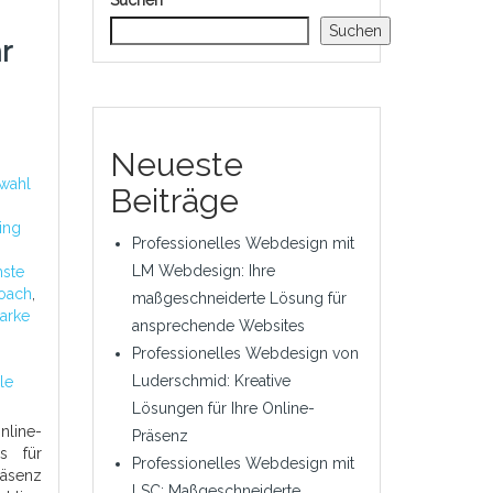
Suchen
Suchen
r
Neueste
wahl
Beiträge
ing
Professionelles Webdesign mit
LM Webdesign: Ihre
hste
coach
,
maßgeschneiderte Lösung für
tarke
ansprechende Websites
Professionelles Webdesign von
Luderschmid: Kreative
le
Lösungen für Ihre Online-
line-
Präsenz
s für
Professionelles Webdesign mit
äsenz
LSC: Maßgeschneiderte