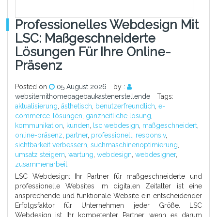
Professionelles Webdesign Mit
LSC: Maßgeschneiderte
Lösungen Für Ihre Online-
Präsenz
Posted on
05 August 2026
by :
websitemithomepagebaukastenerstellende
Tags:
aktualisierung
,
ästhetisch
,
benutzerfreundlich
,
e-
commerce-lösungen
,
ganzheitliche lösung
,
kommunikation
,
kunden
,
lsc webdesign
,
maßgeschneidert
,
online-präsenz
,
partner
,
professionell
,
responsiv
,
sichtbarkeit verbessern
,
suchmaschinenoptimierung
,
umsatz steigern
,
wartung
,
webdesign
,
webdesigner
,
zusammenarbeit
LSC Webdesign: Ihr Partner für maßgeschneiderte und
professionelle Websites Im digitalen Zeitalter ist eine
ansprechende und funktionale Website ein entscheidender
Erfolgsfaktor für Unternehmen jeder Größe. LSC
Webdesign ist Ihr kompetenter Partner, wenn es darum