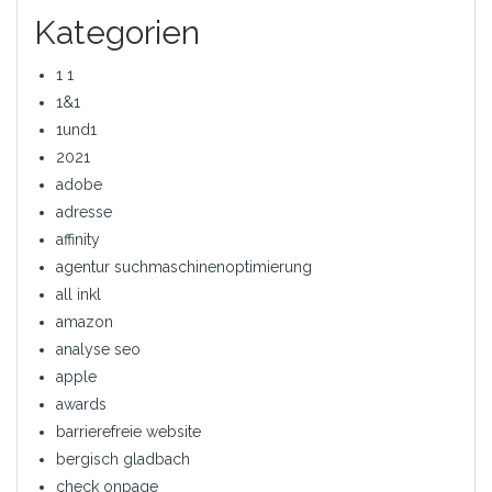
Kategorien
1 1
1&1
1und1
2021
adobe
adresse
affinity
agentur suchmaschinenoptimierung
all inkl
amazon
analyse seo
apple
awards
barrierefreie website
bergisch gladbach
check onpage