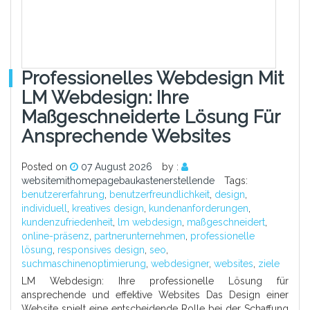
Professionelles Webdesign Mit
LM Webdesign: Ihre
Maßgeschneiderte Lösung Für
Ansprechende Websites
Posted on
07 August 2026
by :
websitemithomepagebaukastenerstellende
Tags:
benutzererfahrung
,
benutzerfreundlichkeit
,
design
,
individuell
,
kreatives design
,
kundenanforderungen
,
kundenzufriedenheit
,
lm webdesign
,
maßgeschneidert
,
online-präsenz
,
partnerunternehmen
,
professionelle
lösung
,
responsives design
,
seo
,
suchmaschinenoptimierung
,
webdesigner
,
websites
,
ziele
LM Webdesign: Ihre professionelle Lösung für
ansprechende und effektive Websites Das Design einer
Website spielt eine entscheidende Rolle bei der Schaffung