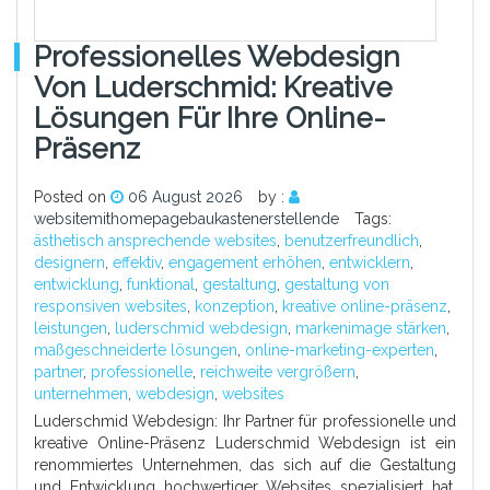
Professionelles Webdesign
Von Luderschmid: Kreative
Lösungen Für Ihre Online-
Präsenz
Posted on
06 August 2026
by :
websitemithomepagebaukastenerstellende
Tags:
ästhetisch ansprechende websites
,
benutzerfreundlich
,
designern
,
effektiv
,
engagement erhöhen
,
entwicklern
,
entwicklung
,
funktional
,
gestaltung
,
gestaltung von
responsiven websites
,
konzeption
,
kreative online-präsenz
,
leistungen
,
luderschmid webdesign
,
markenimage stärken
,
maßgeschneiderte lösungen
,
online-marketing-experten
,
partner
,
professionelle
,
reichweite vergrößern
,
unternehmen
,
webdesign
,
websites
Luderschmid Webdesign: Ihr Partner für professionelle und
kreative Online-Präsenz Luderschmid Webdesign ist ein
renommiertes Unternehmen, das sich auf die Gestaltung
und Entwicklung hochwertiger Websites spezialisiert hat.