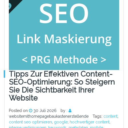
Tipps Zur Effektiven Content-
SEO-Optimierung: So Steigern
Sie Die Sichtbarkeit Ihrer
Website
Posted on
30 Juli 2026
by :
websitemithomepagebaukastenerstellende
Tags:
content
,
content seo optimieren
,
google
,
hochwertiger content
,
interne verlinkungen
,
keywords
,
metadaten
,
mobile