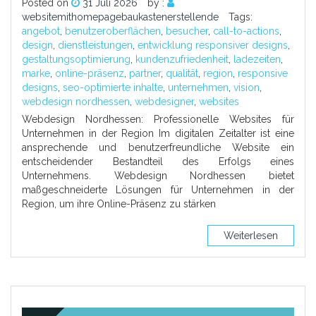
Posted on
31 Juli 2026
by :
websitemithomepagebaukastenerstellende
Tags:
angebot
,
benutzeroberflächen
,
besucher
,
call-to-actions
,
design
,
dienstleistungen
,
entwicklung responsiver designs
,
gestaltungsoptimierung
,
kundenzufriedenheit
,
ladezeiten
,
marke
,
online-präsenz
,
partner
,
qualität
,
region
,
responsive
designs
,
seo-optimierte inhalte
,
unternehmen
,
vision
,
webdesign nordhessen
,
webdesigner
,
websites
Webdesign Nordhessen: Professionelle Websites für
Unternehmen in der Region Im digitalen Zeitalter ist eine
ansprechende und benutzerfreundliche Website ein
entscheidender Bestandteil des Erfolgs eines
Unternehmens. Webdesign Nordhessen bietet
maßgeschneiderte Lösungen für Unternehmen in der
Region, um ihre Online-Präsenz zu stärken
Weiterlesen