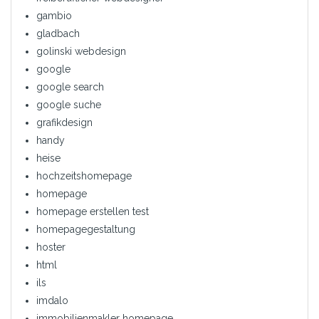
gambio
gladbach
golinski webdesign
google
google search
google suche
grafikdesign
handy
heise
hochzeitshomepage
homepage
homepage erstellen test
homepagegestaltung
hoster
html
ils
imdalo
immobilienmakler homepage