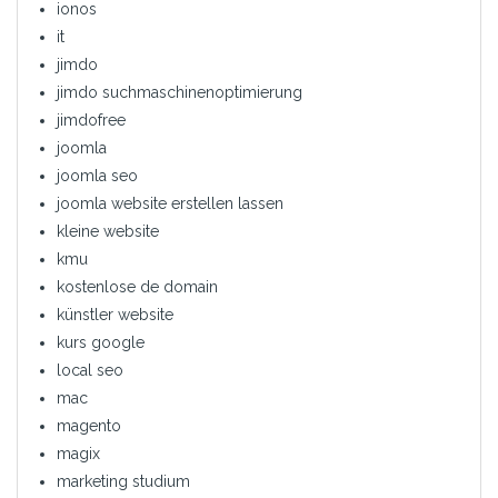
ionos
it
jimdo
jimdo suchmaschinenoptimierung
jimdofree
joomla
joomla seo
joomla website erstellen lassen
kleine website
kmu
kostenlose de domain
künstler website
kurs google
local seo
mac
magento
magix
marketing studium