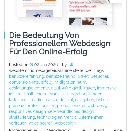
Die Bedeutung Von
Professionellem Webdesign
Für Den Online-Erfolg
Posted on
02 Juli 2026
by :
websitemithomepagebaukastenerstellende
Tags:
benutzererfahrung
,
benutzerfreundlichkeit
,
besucher
,
conversion-rate
,
erfolg im digitalen raum
,
gestaltungselemente
,
glaubwürdigkeit
,
image
,
immersive
inhalte
,
inhaltliche relevanz
,
ki-integration
,
kunden
,
ladezeiten
,
marke
,
markenidentität
,
navigation
,
online-
präsenz
,
professionalität
,
professionelles web design
,
responsives design
,
seo-freundliches design
,
strukturierung
,
technologien
,
trends
,
unternehmen
,
vertrauen
,
voice search
,
webdesign
Professionelles Webdesign: Die Kunst, eine