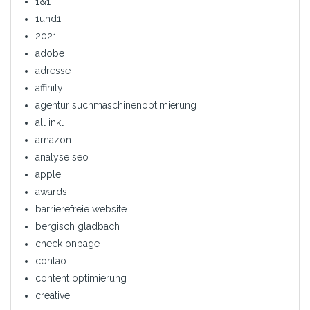
1&1
1und1
2021
adobe
adresse
affinity
agentur suchmaschinenoptimierung
all inkl
amazon
analyse seo
apple
awards
barrierefreie website
bergisch gladbach
check onpage
contao
content optimierung
creative