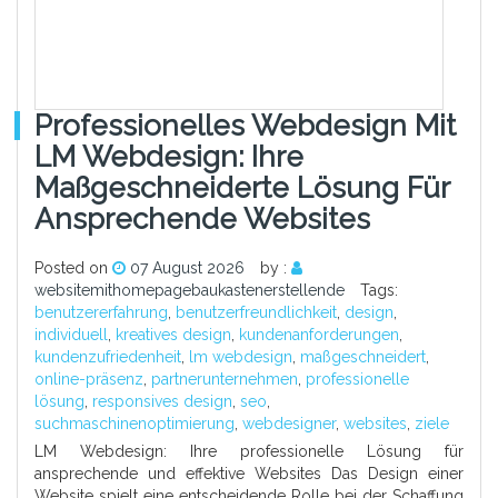
Professionelles Webdesign Mit
LM Webdesign: Ihre
Maßgeschneiderte Lösung Für
Ansprechende Websites
Posted on
07 August 2026
by :
websitemithomepagebaukastenerstellende
Tags:
benutzererfahrung
,
benutzerfreundlichkeit
,
design
,
individuell
,
kreatives design
,
kundenanforderungen
,
kundenzufriedenheit
,
lm webdesign
,
maßgeschneidert
,
online-präsenz
,
partnerunternehmen
,
professionelle
lösung
,
responsives design
,
seo
,
suchmaschinenoptimierung
,
webdesigner
,
websites
,
ziele
LM Webdesign: Ihre professionelle Lösung für
ansprechende und effektive Websites Das Design einer
Website spielt eine entscheidende Rolle bei der Schaffung