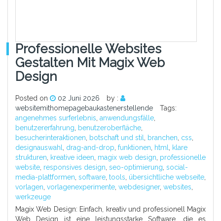
Professionelle Websites
Gestalten Mit Magix Web
Design
Posted on
02 Juni 2026
by :
websitemithomepagebaukastenerstellende
Tags:
angenehmes surferlebnis
,
anwendungsfälle
,
benutzererfahrung
,
benutzeroberfläche
,
besucherinteraktionen
,
botschaft und stil
,
branchen
,
css
,
designauswahl
,
drag-and-drop
,
funktionen
,
html
,
klare
strukturen
,
kreative ideen
,
magix web design
,
professionelle
website
,
responsives design
,
seo-optimierung
,
social-
media-plattformen
,
software
,
tools
,
übersichtliche webseite
,
vorlagen
,
vorlagenexperimente
,
webdesigner
,
websites
,
werkzeuge
Magix Web Design: Einfach, kreativ und professionell Magix
Web Design ist eine leistungsstarke Software, die es