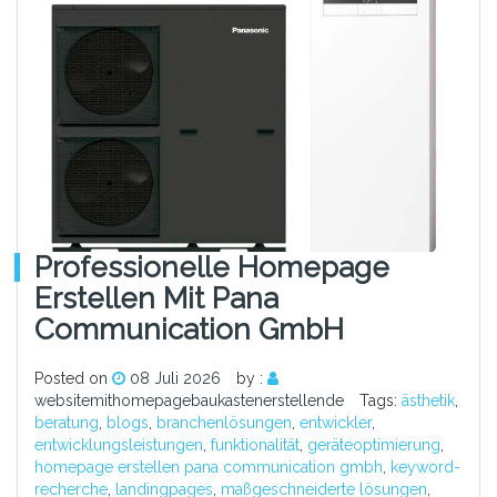
Professionelle Homepage
Erstellen Mit Pana
Communication GmbH
Posted on
08 Juli 2026
by :
websitemithomepagebaukastenerstellende
Tags:
ästhetik
,
beratung
,
blogs
,
branchenlösungen
,
entwickler
,
entwicklungsleistungen
,
funktionalität
,
geräteoptimierung
,
homepage erstellen pana communication gmbh
,
keyword-
recherche
,
landingpages
,
maßgeschneiderte lösungen
,