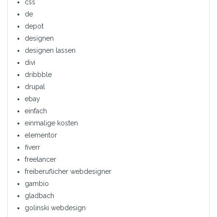
css
de
depot
designen
designen lassen
divi
dribbble
drupal
ebay
einfach
einmalige kosten
elementor
fiverr
freelancer
freiberuflicher webdesigner
gambio
gladbach
golinski webdesign