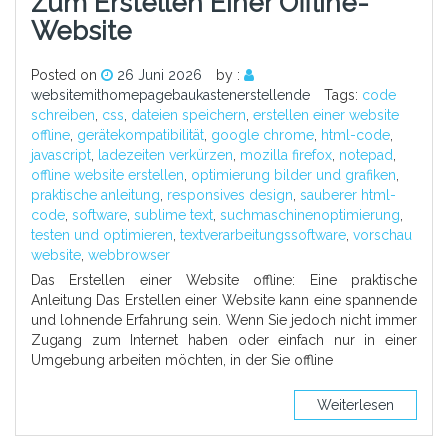
Zum Erstellen Einer Offline-
Website
Posted on
26 Juni 2026
by :
websitemithomepagebaukastenerstellende
Tags:
code
schreiben
,
css
,
dateien speichern
,
erstellen einer website
offline
,
gerätekompatibilität
,
google chrome
,
html-code
,
javascript
,
ladezeiten verkürzen
,
mozilla firefox
,
notepad
,
offline website erstellen
,
optimierung bilder und grafiken
,
praktische anleitung
,
responsives design
,
sauberer html-
code
,
software
,
sublime text
,
suchmaschinenoptimierung
,
testen und optimieren
,
textverarbeitungssoftware
,
vorschau
website
,
webbrowser
Das Erstellen einer Website offline: Eine praktische
Anleitung Das Erstellen einer Website kann eine spannende
und lohnende Erfahrung sein. Wenn Sie jedoch nicht immer
Zugang zum Internet haben oder einfach nur in einer
Umgebung arbeiten möchten, in der Sie offline
Weiterlesen