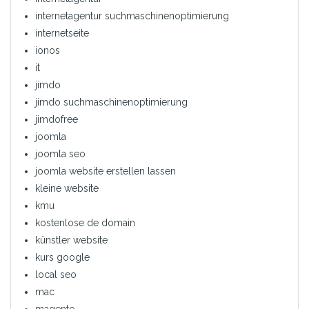
internetagentur suchmaschinenoptimierung
internetseite
ionos
it
jimdo
jimdo suchmaschinenoptimierung
jimdofree
joomla
joomla seo
joomla website erstellen lassen
kleine website
kmu
kostenlose de domain
künstler website
kurs google
local seo
mac
magento