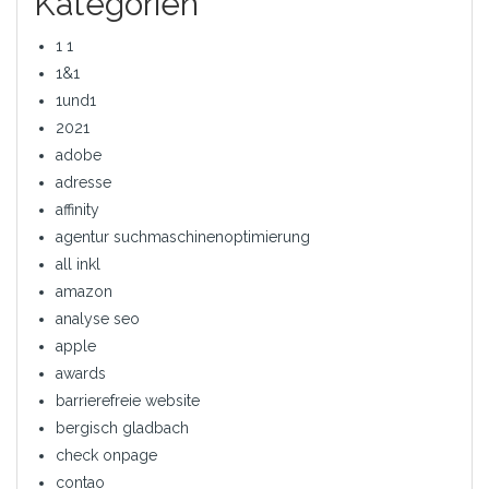
Kategorien
1 1
1&1
1und1
2021
adobe
adresse
affinity
agentur suchmaschinenoptimierung
all inkl
amazon
analyse seo
apple
awards
barrierefreie website
bergisch gladbach
check onpage
contao