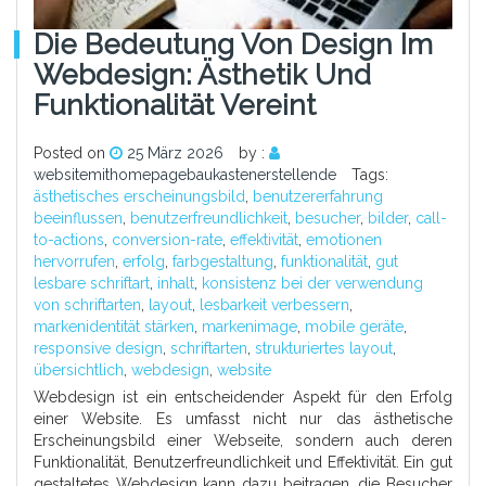
Die Bedeutung Von Design Im
Webdesign: Ästhetik Und
Funktionalität Vereint
Posted on
25 März 2026
by :
websitemithomepagebaukastenerstellende
Tags:
ästhetisches erscheinungsbild
,
benutzererfahrung
beeinflussen
,
benutzerfreundlichkeit
,
besucher
,
bilder
,
call-
to-actions
,
conversion-rate
,
effektivität
,
emotionen
hervorrufen
,
erfolg
,
farbgestaltung
,
funktionalität
,
gut
lesbare schriftart
,
inhalt
,
konsistenz bei der verwendung
von schriftarten
,
layout
,
lesbarkeit verbessern
,
markenidentität stärken
,
markenimage
,
mobile geräte
,
responsive design
,
schriftarten
,
strukturiertes layout
,
übersichtlich
,
webdesign
,
website
Webdesign ist ein entscheidender Aspekt für den Erfolg
einer Website. Es umfasst nicht nur das ästhetische
Erscheinungsbild einer Webseite, sondern auch deren
Funktionalität, Benutzerfreundlichkeit und Effektivität. Ein gut
gestaltetes Webdesign kann dazu beitragen, die Besucher