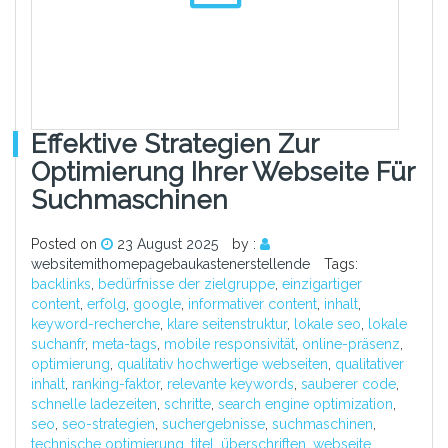
Effektive Strategien Zur
Optimierung Ihrer Webseite Für
Suchmaschinen
Posted on
23 August 2025
by :
websitemithomepagebaukastenerstellende
Tags:
backlinks
,
bedürfnisse der zielgruppe
,
einzigartiger
content
,
erfolg
,
google
,
informativer content
,
inhalt
,
keyword-recherche
,
klare seitenstruktur
,
lokale seo
,
lokale
suchanfr
,
meta-tags
,
mobile responsivität
,
online-präsenz
,
optimierung
,
qualitativ hochwertige webseiten
,
qualitativer
inhalt
,
ranking-faktor
,
relevante keywords
,
sauberer code
,
schnelle ladezeiten
,
schritte
,
search engine optimization
,
seo
,
seo-strategien
,
suchergebnisse
,
suchmaschinen
,
technische optimierung
,
titel
,
überschriften
,
webseite
,