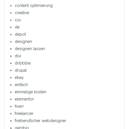
content optimierung
creative
css
de
depot
designen
designen lassen
divi
dribbble
drupal
ebay
einfach
einmalige kosten
elementor
fiverr
freelancer
freiberuflicher webdesigner
gambio