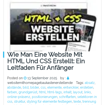
Wie Man Eine Website Mit
HTML Und CSS Erstellt: Ein
Leitfaden Für Anfänger
Posted on
13 September 2025
by :
websitemithomepagebaukastenerstellende
Tags:
absatz
,
abstände
,
bild
,
bilder
,
css
,
elemente
,
entwickler
,
erstellen
,
farben
,
grundgerüst
,
html
,
html-tags
,
inhalt
,
layout
,
links
,
online-präsenz
,
positionierungen
,
schriftarten
,
selektoren in
css
,
struktur
,
styling für elemente festlegen
,
texte
,
trennung