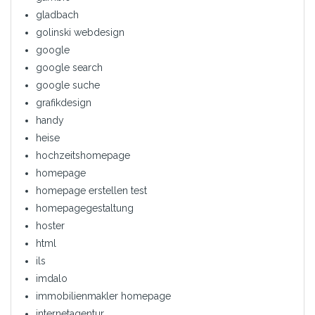
gladbach
golinski webdesign
google
google search
google suche
grafikdesign
handy
heise
hochzeitshomepage
homepage
homepage erstellen test
homepagegestaltung
hoster
html
ils
imdalo
immobilienmakler homepage
internetagentur