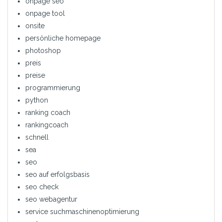
onpage seo
onpage tool
onsite
persönliche homepage
photoshop
preis
preise
programmierung
python
ranking coach
rankingcoach
schnell
sea
seo
seo auf erfolgsbasis
seo check
seo webagentur
service suchmaschinenoptimierung