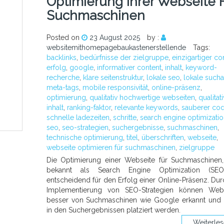
Optimierung Ihrer Webseite 
Suchmaschinen
Posted on
23 August 2025
by :
websitemithomepagebaukastenerstellende
Tags:
backlinks
,
bedürfnisse der zielgruppe
,
einzigartiger co
erfolg
,
google
,
informativer content
,
inhalt
,
keyword-
recherche
,
klare seitenstruktur
,
lokale seo
,
lokale sucha
meta-tags
,
mobile responsivität
,
online-präsenz
,
optimierung
,
qualitativ hochwertige webseiten
,
qualitat
inhalt
,
ranking-faktor
,
relevante keywords
,
sauberer co
schnelle ladezeiten
,
schritte
,
search engine optimizati
seo
,
seo-strategien
,
suchergebnisse
,
suchmaschinen
,
technische optimierung
,
titel
,
überschriften
,
webseite
,
webseite optimieren für suchmaschinen
,
zielgruppe
Die Optimierung einer Webseite für Suchmaschinen
bekannt als Search Engine Optimization (SEO)
entscheidend für den Erfolg einer Online-Präsenz. Dur
Implementierung von SEO-Strategien können Webs
besser von Suchmaschinen wie Google erkannt und
in den Suchergebnissen platziert werden.
Weiterle