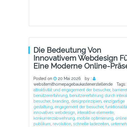
Die Bedeutung Von
Innovativem Webdesign Fü
Eine Moderne Online-Präs
Posted on
20 Mai 2026
by :
websitemithomepagebaukastenerstellende
Tags:
attraktivität und engagement der besucher
,
barriere
benutzererfahrung
,
benutzererfahrung durch interakt
besucher
,
branding
,
designprinzipien
,
einzigartige
gestaltung
,
engagement der besucher
,
funktionalitä
innovatives webdesign
,
interaktive elemente
,
konkurrenzabwehrung
,
mobile optimierung
,
onlin
publikum
,
revolution
,
schnelle ladezeiten
,
unterne