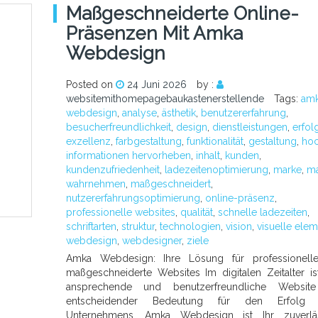
Maßgeschneiderte Online-
Präsenzen Mit Amka
Webdesign
Posted on
24 Juni 2026
by :
websitemithomepagebaukastenerstellende
Tags:
am
webdesign
,
analyse
,
ästhetik
,
benutzererfahrung
,
besucherfreundlichkeit
,
design
,
dienstleistungen
,
erfol
exzellenz
,
farbgestaltung
,
funktionalität
,
gestaltung
,
ho
informationen hervorheben
,
inhalt
,
kunden
,
kundenzufriedenheit
,
ladezeitenoptimierung
,
marke
,
ma
wahrnehmen
,
maßgeschneidert
,
nutzererfahrungsoptimierung
,
online-präsenz
,
professionelle websites
,
qualität
,
schnelle ladezeiten
,
schriftarten
,
struktur
,
technologien
,
vision
,
visuelle ele
webdesign
,
webdesigner
,
ziele
Amka Webdesign: Ihre Lösung für professionell
maßgeschneiderte Websites Im digitalen Zeitalter is
ansprechende und benutzerfreundliche Websit
entscheidender Bedeutung für den Erfolg 
Unternehmens. Amka Webdesign ist Ihr zuverläs