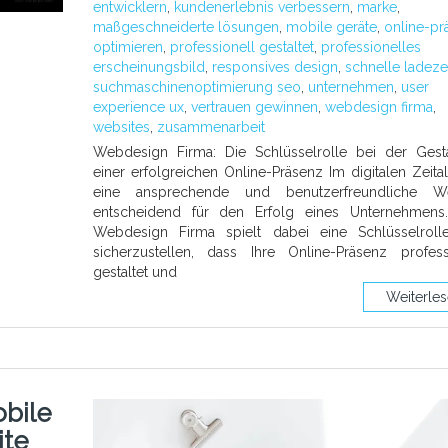
entwicklern
,
kundenerlebnis verbessern
,
marke
,
maßgeschneiderte lösungen
,
mobile geräte
,
online-pr
optimieren
,
professionell gestaltet
,
professionelles
erscheinungsbild
,
responsives design
,
schnelle ladeze
suchmaschinenoptimierung seo
,
unternehmen
,
user
experience ux
,
vertrauen gewinnen
,
webdesign firma
,
websites
,
zusammenarbeit
Webdesign Firma: Die Schlüsselrolle bei der Gest
einer erfolgreichen Online-Präsenz Im digitalen Zeitalt
eine ansprechende und benutzerfreundliche We
entscheidend für den Erfolg eines Unternehmens.
Webdesign Firma spielt dabei eine Schlüsselroll
sicherzustellen, dass Ihre Online-Präsenz profess
gestaltet und
Weiterle
bile
ite