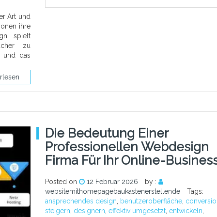
er Art und
onen ihre
gn spielt
ucher zu
n und das
rlesen
Die Bedeutung Einer
Professionellen Webdesign
Firma Für Ihr Online-Busines
Posted on
12 Februar 2026
by :
websitemithomepagebaukastenerstellende
Tags:
ansprechendes design
,
benutzeroberfläche
,
conversio
steigern
,
designern
,
effektiv umgesetzt
,
entwickeln
,