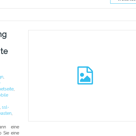
ng
ite
gn
,
e
netseite
,
bile
,
ssl-
kasten
,
kann eine
b Sie eine