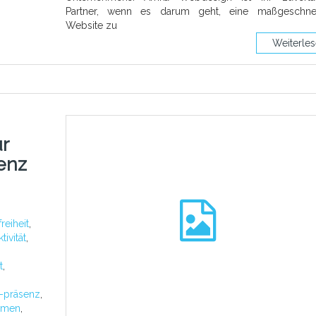
Partner, wenn es darum geht, eine maßgeschnei
Website zu
Weiterle
r
enz
freiheit
,
ivität
,
t
,
e-präsenz
,
hmen
,