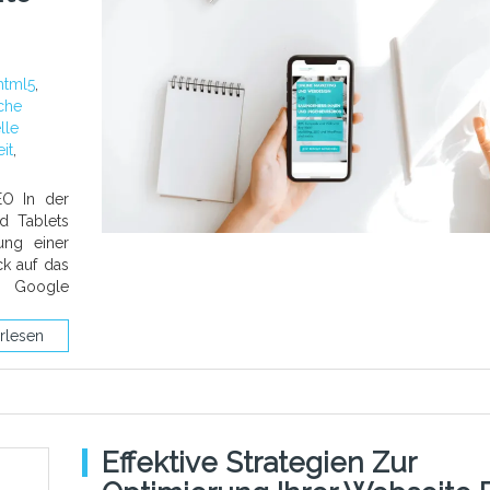
html5
,
che
lle
it
,
EO In der
d Tablets
ung einer
ck auf das
e Google
rlesen
Effektive Strategien Zur