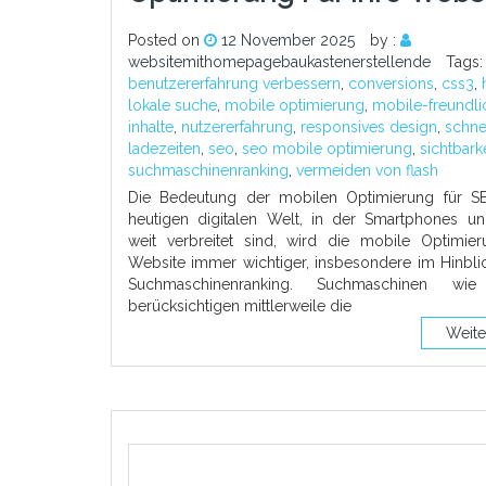
Posted on
12 November 2025
by :
websitemithomepagebaukastenerstellende
Tags:
benutzererfahrung verbessern
,
conversions
,
css3
,
lokale suche
,
mobile optimierung
,
mobile-freundli
inhalte
,
nutzererfahrung
,
responsives design
,
schne
ladezeiten
,
seo
,
seo mobile optimierung
,
sichtbarke
suchmaschinenranking
,
vermeiden von flash
Die Bedeutung der mobilen Optimierung für S
heutigen digitalen Welt, in der Smartphones un
weit verbreitet sind, wird die mobile Optimier
Website immer wichtiger, insbesondere im Hinbli
Suchmaschinenranking. Suchmaschinen wi
berücksichtigen mittlerweile die
Weite