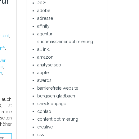
Für
2021
adobe
adresse
affinity
agentur
ntent
,
suchmaschinenoptimierung
nfr
,
all inkl
amazon
iver
analyse seo
de
,
apple
on
,
awards
barrierefreie website
bergisch gladbach
, auch
check onpage
, ist
contao
ch die
eiten
content optimierung
 höher
creative
css
sen