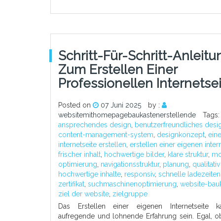
Schritt-Für-Schritt-Anleitu
Zum Erstellen Einer
Professionellen Internetse
Posted on
07 Juni 2025
by :
websitemithomepagebaukastenerstellende
Tags:
ansprechendes design
,
benutzerfreundliches desi
content-management-system
,
designkonzept
,
ein
internetseite erstellen
,
erstellen einer eigenen inter
frischer inhalt
,
hochwertige bilder
,
klare struktur
,
mo
optimierung
,
navigationsstruktur
,
planung
,
qualitativ
hochwertige inhalte
,
responsiv
,
schnelle ladezeiten
zertifikat
,
suchmaschinenoptimierung
,
website-bau
ziel der website
,
zielgruppe
Das Erstellen einer eigenen Internetseite 
aufregende und lohnende Erfahrung sein. Egal, o