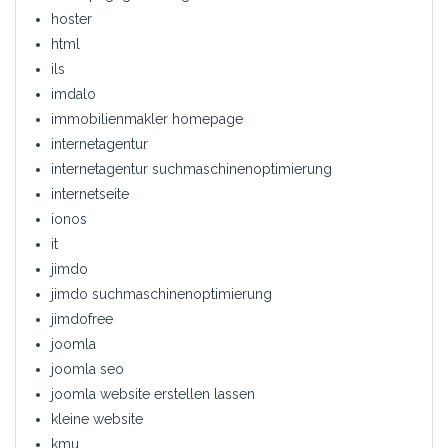
hoster
html
ils
imdalo
immobilienmakler homepage
internetagentur
internetagentur suchmaschinenoptimierung
internetseite
ionos
it
jimdo
jimdo suchmaschinenoptimierung
jimdofree
joomla
joomla seo
joomla website erstellen lassen
kleine website
kmu