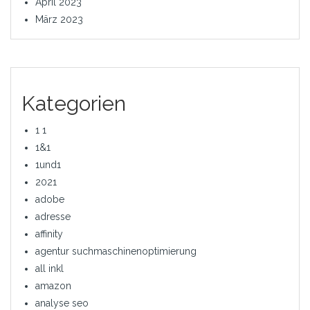
April 2023
März 2023
Kategorien
1 1
1&1
1und1
2021
adobe
adresse
affinity
agentur suchmaschinenoptimierung
all inkl
amazon
analyse seo