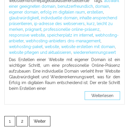
websitemithomepagebaukastenerstellende
Tags:
auswahl
einer geeigneten domain
,
benutzerfreundlich
,
domain
,
eigener domain
,
erfolg im digitalen raum
,
erstellen
,
glaubwürdigkeit
,
individuelle domain
,
inhalte ansprechend
präsentieren
,
ip-adresse des webservers
,
kurz
,
leicht zu
merken
,
prägnant
,
professionelle online-präsenz
,
responsive website
,
speicherplatz im internet
,
webhosting-
anbieter
,
webhosting-anbieters dns-management
,
webhosting-paket
,
website
,
website erstellen mit domain
,
website pflegen und aktualisieren
,
wiedererkennungswert
Das Erstellen einer Website mit eigener Domain ist ein
wichtiger Schritt, um eine professionelle Online-Präsenz
aufzubauen. Eine individuelle Domain verleiht Ihrer Website
Glaubwürdigkeit und Wiedererkennungswert, was für den
Erfolg im digitalen Raum entscheidend ist. Der erste Schritt
beim Erstellen einer
Weiterlesen
1
2
Weiter