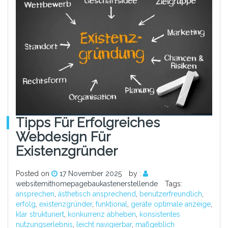
Tipps Für Erfolgreiches
Webdesign Für
Existenzgründer
Posted on
17 November 2025
by :
websitemithomepagebaukastenerstellende
Tags:
ansprechen
,
ästhetisch ansprechend
,
benutzerfreundlich
,
erfolg
,
existenzgründer
,
funktional
,
geräte optimale anzeige
,
klar strukturiert
,
konkurrenz abheben
,
konsistentes
nutzungserlebnis
,
leicht navigierbar
,
maßgeblich