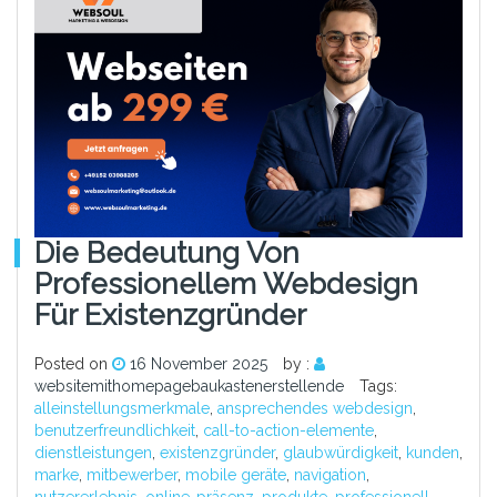
Die Bedeutung Von
Professionellem Webdesign
Für Existenzgründer
Posted on
16 November 2025
by :
websitemithomepagebaukastenerstellende
Tags:
alleinstellungsmerkmale
,
ansprechendes webdesign
,
benutzerfreundlichkeit
,
call-to-action-elemente
,
dienstleistungen
,
existenzgründer
,
glaubwürdigkeit
,
kunden
,
marke
,
mitbewerber
,
mobile geräte
,
navigation
,