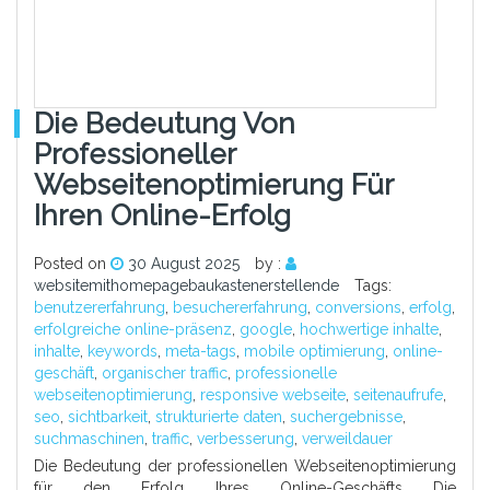
Die Bedeutung Von
Professioneller
Webseitenoptimierung Für
Ihren Online-Erfolg
Posted on
30 August 2025
by :
websitemithomepagebaukastenerstellende
Tags:
benutzererfahrung
,
besuchererfahrung
,
conversions
,
erfolg
,
erfolgreiche online-präsenz
,
google
,
hochwertige inhalte
,
inhalte
,
keywords
,
meta-tags
,
mobile optimierung
,
online-
geschäft
,
organischer traffic
,
professionelle
webseitenoptimierung
,
responsive webseite
,
seitenaufrufe
,
seo
,
sichtbarkeit
,
strukturierte daten
,
suchergebnisse
,
suchmaschinen
,
traffic
,
verbesserung
,
verweildauer
Die Bedeutung der professionellen Webseitenoptimierung
für den Erfolg Ihres Online-Geschäfts Die