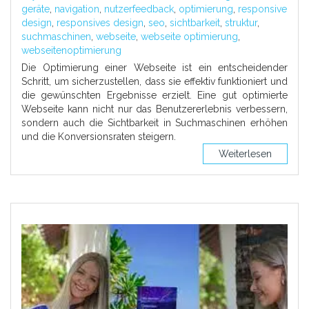
geräte
,
navigation
,
nutzerfeedback
,
optimierung
,
responsive
design
,
responsives design
,
seo
,
sichtbarkeit
,
struktur
,
suchmaschinen
,
webseite
,
webseite optimierung
,
webseitenoptimierung
Die Optimierung einer Webseite ist ein entscheidender
Schritt, um sicherzustellen, dass sie effektiv funktioniert und
die gewünschten Ergebnisse erzielt. Eine gut optimierte
Webseite kann nicht nur das Benutzererlebnis verbessern,
sondern auch die Sichtbarkeit in Suchmaschinen erhöhen
und die Konversionsraten steigern.
Weiterlesen