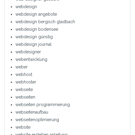
webdesign
webdesign angebote
webdesign bergisch gladbach
webdesign bodensee
webdesign günstig
webdesign journal
webdesigner
webentwicklung
weber
webhost
webhoster
webseite
webseiten
webseiten programmierung
webseitenaufbau
webseitenoptimierung
website
website erstellen anleitung