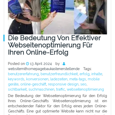
Die Bedeutung Von Effektiver
Webseitenoptimierung Für
Ihren Online-Erfolg
Posted on
13 April 2024
by :
websitemithomepagebaukastenerstellende
Tags:
benutzererfahrung
,
benutzerfreundlichkeit
,
erfolg
,
inhalte
,
keywords
,
konversionen
,
ladezeiten
,
meta-tags
,
mobile
geräte
,
online-geschäft
,
responsive design
,
seo
,
sichtbarkeit
,
suchmaschinen
,
traffic
,
webseitenoptimierung
Die Bedeutung der Webseitenoptimierung für den Erfolg
Ihres Online-Geschäfts Webseitenoptimierung ist ein
entscheidender Faktor für den Erfolg eines jeden Online-
Geschäfts. Eine gut optimierte Website kann nicht nur die