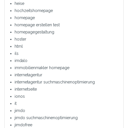
heise
hochzeitshomepage
homepage
homepage erstellen test
homepagegestaltung
hoster
html
ils
imdalo
immobilienmakler homepage
internetagentur
internetagentur suchmaschinenoptimierung
internetseite
ionos
it
jimdo
jimdo suchmaschinenoptimierung
jimdofree