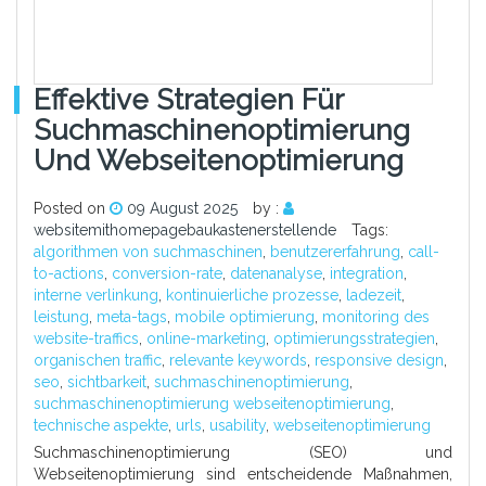
Effektive Strategien Für
Suchmaschinenoptimierung
Und Webseitenoptimierung
Posted on
09 August 2025
by :
websitemithomepagebaukastenerstellende
Tags:
algorithmen von suchmaschinen
,
benutzererfahrung
,
call-
to-actions
,
conversion-rate
,
datenanalyse
,
integration
,
interne verlinkung
,
kontinuierliche prozesse
,
ladezeit
,
leistung
,
meta-tags
,
mobile optimierung
,
monitoring des
website-traffics
,
online-marketing
,
optimierungsstrategien
,
organischen traffic
,
relevante keywords
,
responsive design
,
seo
,
sichtbarkeit
,
suchmaschinenoptimierung
,
suchmaschinenoptimierung webseitenoptimierung
,
technische aspekte
,
urls
,
usability
,
webseitenoptimierung
Suchmaschinenoptimierung (SEO) und
Webseitenoptimierung sind entscheidende Maßnahmen,