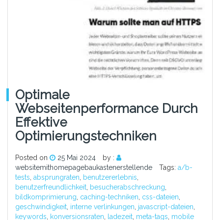
Optimale
Webseitenperformance Durch
Effektive
Optimierungstechniken
Posted on
25 Mai 2024
by :
websitemithomepagebaukastenerstellende
Tags:
a/b-
tests
,
absprungraten
,
benutzererlebnis
,
benutzerfreundlichkeit
,
besucherabschreckung
,
bildkomprimierung
,
caching-techniken
,
css-dateien
,
geschwindigkeit
,
interne verlinkungen
,
javascript-dateien
,
keywords
,
konversionsraten
,
ladezeit
,
meta-tags
,
mobile