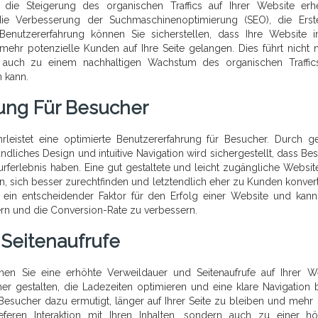
 die Steigerung des organischen Traffics auf Ihrer Website erh
ie Verbesserung der Suchmaschinenoptimierung (SEO), die Erst
Benutzererfahrung können Sie sicherstellen, dass Ihre Website 
ehr potenzielle Kunden auf Ihre Seite gelangen. Dies führt nicht 
rn auch zu einem nachhaltigen Wachstum des organischen Traffic
 kann.
ung Für Besucher
leistet eine optimierte Benutzererfahrung für Besucher. Durch ge
liches Design und intuitive Navigation wird sichergestellt, dass Be
rferlebnis haben. Eine gut gestaltete und leicht zugängliche Website
en, sich besser zurechtfinden und letztendlich eher zu Kunden konvert
t ein entscheidender Faktor für den Erfolg einer Website und kan
rn und die Conversion-Rate zu verbessern.
Seitenaufrufe
en Sie eine erhöhte Verweildauer und Seitenaufrufe auf Ihrer W
her gestalten, die Ladezeiten optimieren und eine klare Navigation b
Besucher dazu ermutigt, länger auf Ihrer Seite zu bleiben und mehr 
eferen Interaktion mit Ihren Inhalten, sondern auch zu einer h