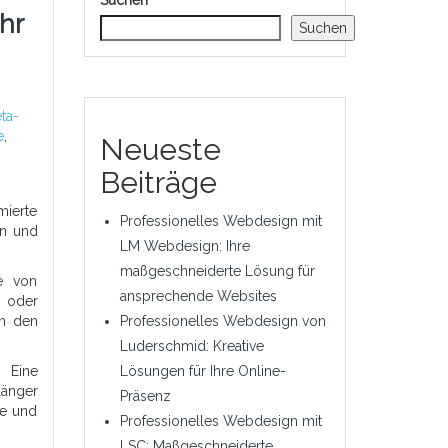
Suchen
hr
Suchen
ta-
e
,
Neueste
Beiträge
mierte
Professionelles Webdesign mit
en und
LM Webdesign: Ihre
maßgeschneiderte Lösung für
te von
ansprechende Websites
n oder
in den
Professionelles Webdesign von
Luderschmid: Kreative
. Eine
Lösungen für Ihre Online-
länger
Präsenz
fe und
Professionelles Webdesign mit
LSC: Maßgeschneiderte