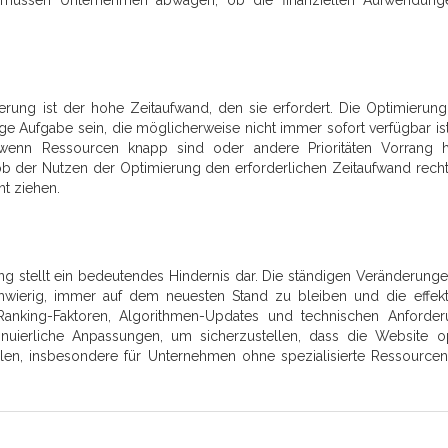
h müssen Unternehmen abwägen, ob die finanziellen Aufwendung
erung ist der hohe Zeitaufwand, den sie erfordert. Die Optimierung
e Aufgabe sein, die möglicherweise nicht immer sofort verfügbar ist
wenn Ressourcen knapp sind oder andere Prioritäten Vorrang h
 der Nutzen der Optimierung den erforderlichen Zeitaufwand rechtf
ht ziehen.
g stellt ein bedeutendes Hindernis dar. Die ständigen Veränderung
wierig, immer auf dem neuesten Stand zu bleiben und die effekt
 Ranking-Faktoren, Algorithmen-Updates und technischen Anforde
tinuierliche Anpassungen, um sicherzustellen, dass die Website o
llen, insbesondere für Unternehmen ohne spezialisierte Ressource