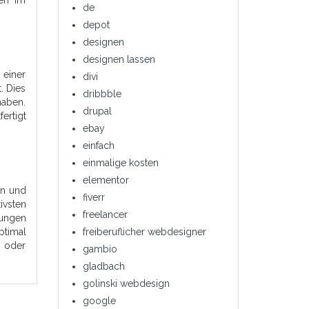
en im
de
depot
designen
designen lassen
 einer
divi
. Dies
dribbble
aben.
drupal
ertigt
ebay
einfach
einmalige kosten
elementor
en und
fiverr
ivsten
freelancer
rungen
ptimal
freiberuflicher webdesigner
n oder
gambio
gladbach
golinski webdesign
google