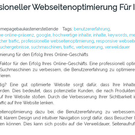
ioneller Webseitenoptimierung Für I
omepagebaukastenerstellende
Tags:
benutzererfahrung
,
he online-präsenz
,
google
,
hochwertige inhalte
,
inhalte
,
keywords
,
me
her traffic
,
professionelle webseitenoptimierung
,
responsive webseit
suchergebnisse
,
suchmaschinen
,
traffic
,
verbesserung
,
verweildauer
ierung für den Erfolg Ihres Online-Geschäfts
aktor für den Erfolg Ihres Online-Geschäfts. Eine professionell opti
in Suchmaschinen zu verbessern, die Benutzererfahrung zu optimier
ieren.
g? Eine gut optimierte Website sorgt dafür, dass Ihre Inhal
en. Dies bedeutet, dass potenzielle Kunden, die nach Produkte
auf Ihre Website stoßen. Durch die Verbesserung Ihrer Sichtbarkeit 
ic auf Ihre Website lenken.
eitenoptimierung dazu bei, die Benutzererfahrung zu verbessern
, klarem Design und intuitiver Navigation sorgt dafür, dass Besucher 
den können. Dies kann sich positiv auf die Verweildauer, Seitenaufru