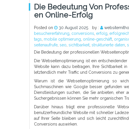
Die Bedeutung Von Profess
En Online-Erfolg
Posted on
30 August 2025
by :
websitemith
besuchererfahrung
,
conversions
,
erfolg
,
erfolgreic
tags
,
mobile optimierung
,
online-geschäft
,
organisc
seitenaufrufe
,
seo
,
sichtbarkeit
,
strukturierte daten
,
Die Bedeutung der professionellen Webseitenoptim
Die Webseitenoptimierung ist ein entscheidender F
Website kann dazu beitragen, Ihre Sichtbarkeit 
letztendlich mehr Traffic und Conversions zu gener
Warum ist die Webseitenoptimierung so wichti
Suchmaschinen wie Google besser gefunden werd
Dienstleistungen suchen, die Sie anbieten, eher 
Suchergebnissen können Sie mehr organischen Traff
Darüber hinaus trägt eine professionelle Webs
benutzerfreundliche Website mit schneller Ladezeit
auf Ihrer Seite bleiben und sich leicht zurechtfin
Conversions auswirken.