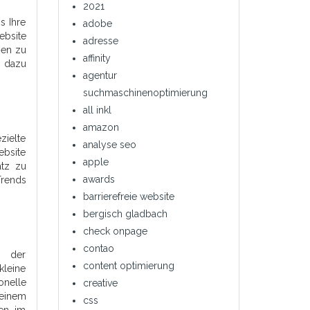
2021
s Ihre
adobe
ebsite
adresse
men zu
affinity
n dazu
agentur
suchmaschinenoptimierung
all inkl
amazon
zielte
analyse seo
ebsite
apple
atz zu
awards
Trends
barrierefreie website
bergisch gladbach
check onpage
contao
g der
content optimierung
kleine
onelle
creative
 einem
css