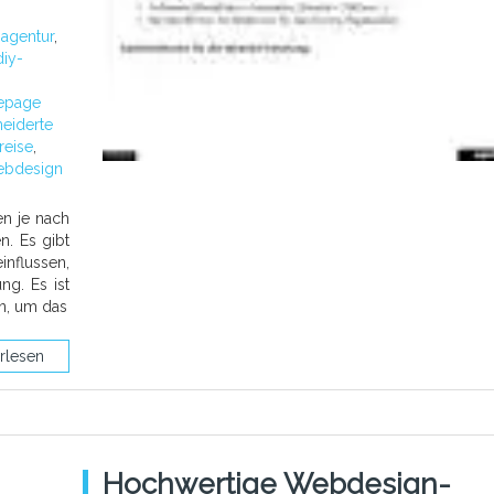
:
agentur
,
diy-
epage
eiderte
reise
,
ebdesign
en je nach
n. Es gibt
nflussen,
ng. Es ist
en, um das
rlesen
Hochwertige Webdesign-