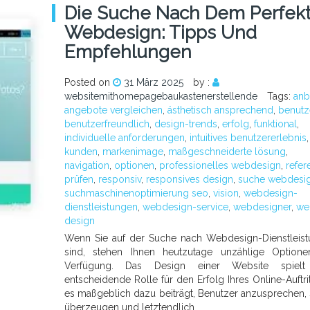
Die Suche Nach Dem Perfek
Webdesign: Tipps Und
Empfehlungen
Posted on
31 März 2025
by :
websitemithomepagebaukastenerstellende
Tags:
anb
angebote vergleichen
,
ästhetisch ansprechend
,
benutz
benutzerfreundlich
,
design-trends
,
erfolg
,
funktional
,
individuelle anforderungen
,
intuitives benutzererlebnis
,
kunden
,
markenimage
,
maßgeschneiderte lösung
,
navigation
,
optionen
,
professionelles webdesign
,
refer
prüfen
,
responsiv
,
responsives design
,
suche webdesi
suchmaschinenoptimierung seo
,
vision
,
webdesign-
dienstleistungen
,
webdesign-service
,
webdesigner
,
we
design
Wenn Sie auf der Suche nach Webdesign-Dienstleis
sind, stehen Ihnen heutzutage unzählige Optione
Verfügung. Das Design einer Website spielt
entscheidende Rolle für den Erfolg Ihres Online-Auftrit
es maßgeblich dazu beiträgt, Benutzer anzusprechen, 
überzeugen und letztendlich