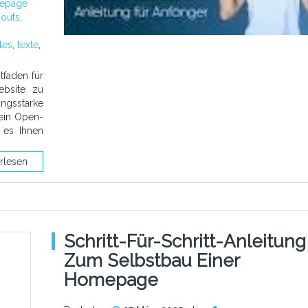
epage
youts
,
tes
,
texte
,
tfaden für
ebsite zu
ngsstarke
 ein Open-
 es Ihnen
rlesen
Schritt-Für-Schritt-Anleitung
Zum Selbstbau Einer
Homepage