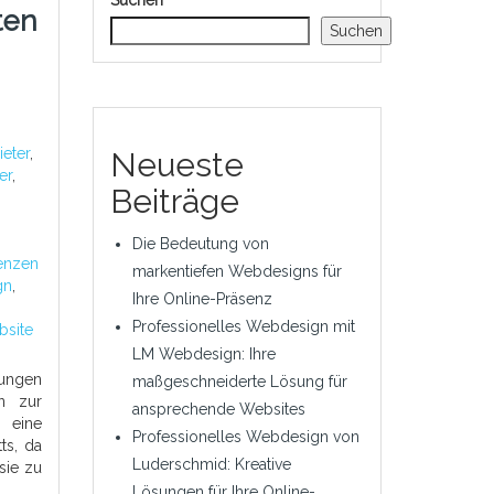
Suchen
ten
Suchen
ieter
,
Neueste
er
,
Beiträge
Die Bedeutung von
enzen
markentiefen Webdesigns für
gn
,
Ihre Online-Präsenz
Professionelles Webdesign mit
bsite
LM Webdesign: Ihre
tungen
maßgeschneiderte Lösung für
n zur
ansprechende Websites
 eine
Professionelles Webdesign von
ts, da
Luderschmid: Kreative
sie zu
Lösungen für Ihre Online-