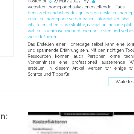
Posted on
27 März 2025
by :
websitemithomepagebaukastenerstellende
Tags:
benutzerfreundliches design
,
design gestalten
,
homep
erstellen
,
homepage selber bauen
,
informativer inhalt
,
inhalte erstellen
,
klare struktur
,
navigation
,
richtige plat
wählen
,
suchmaschinenoptimierung
,
testen und verbe
ziele definieren
Das Erstellen einer Homepage selbst kann eine lo
und spannende Erfahrung sein. Mit den richtigen Too
Ressourcen können auch Personen ohne techn
Vorkenntnisse eine professionell aussehende We
erstellen. In diesem Artikel werden wir einige wi
Schritte und Tipps für
Weiterle
n: