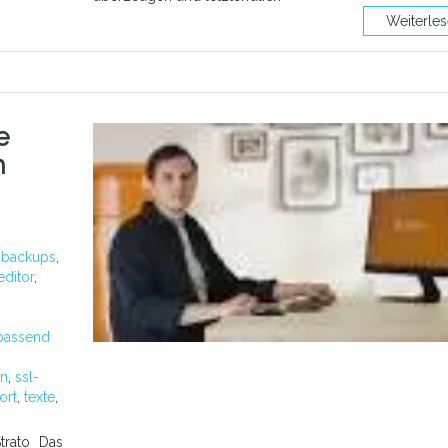
Weiterle
e
h
:
backups
,
ditor
,
 passend
en
,
ssl-
ort
,
texte
,
Strato Das