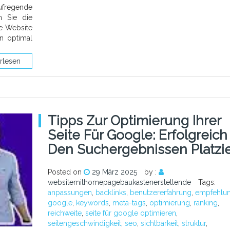
aufregende
n Sie die
de Website
en optimal
rlesen
Tipps Zur Optimierung Ihrer
Seite Für Google: Erfolgreich
Den Suchergebnissen Platzie
Posted on
29 März 2025
by :
websitemithomepagebaukastenerstellende
Tags:
anpassungen
,
backlinks
,
benutzererfahrung
,
empfehlu
google
,
keywords
,
meta-tags
,
optimierung
,
ranking
,
reichweite
,
seite für google optimieren
,
seitengeschwindigkeit
,
seo
,
sichtbarkeit
,
struktur
,