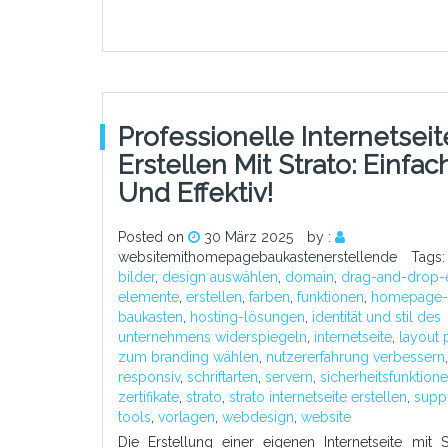
Professionelle Internetseit
Erstellen Mit Strato: Einfac
Und Effektiv!
Posted on
30 März 2025
by :
websitemithomepagebaukastenerstellende
Tags
bilder
,
design auswählen
,
domain
,
drag-and-drop-e
elemente
,
erstellen
,
farben
,
funktionen
,
homepage-
baukasten
,
hosting-lösungen
,
identität und stil des
unternehmens widerspiegeln
,
internetseite
,
layout
zum branding wählen
,
nutzererfahrung verbessern
,
responsiv
,
schriftarten
,
servern
,
sicherheitsfunktion
zertifikate
,
strato
,
strato internetseite erstellen
,
supp
tools
,
vorlagen
,
webdesign
,
website
Die Erstellung einer eigenen Internetseite mit 