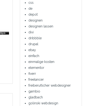
css
de
depot
designen
designen lassen
divi
dribbble
drupal
ebay
einfach
einmalige kosten
elementor
fiverr
freelancer
freiberuflicher webdesigner
gambio
gladbach
golinski webdesign