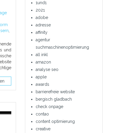
1und1
2021
age
adobe
tform
adresse
ssern
,
affinity
agentur
hnende
suchmaschinenoptimierung
ls und
all inkl
ische
bsite
amazon
chtige
analyse seo
apple
sen
awards
barrierefreie website
bergisch gladbach
check onpage
contao
content optimierung
creative