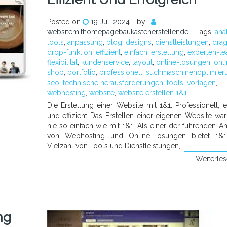
Posted on
19 Juli 2024
by :
websitemithomepagebaukastenerstellende
Tags:
ana
tools
,
anpassung
,
blog
,
designs
,
dienstleistungen
,
dra
drop-funktion
,
effizient
,
einfach
,
erstellung
,
experten-t
flexibilität
,
kundenservice
,
layout
,
online-lösungen
,
onl
shop
,
portfolio
,
professionell
,
suchmaschinenoptimier
seo
,
technische herausforderungen
,
tools
,
vorlagen
,
webhosting
,
website
,
website erstellen 1&1
Die Erstellung einer Website mit 1&1: Professionell, e
und effizient Das Erstellen einer eigenen Website wa
nie so einfach wie mit 1&1. Als einer der führenden An
von Webhosting und Online-Lösungen bietet 1&1
Vielzahl von Tools und Dienstleistungen,
Weiterle
ng