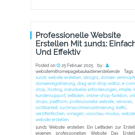
Professionelle Website
Erstellen Mit 1und1: Einfac
Und Effektiv
Posted on
25 Februar 2025
by :
websitemithomepagebaukastenerstellende
Tags
1und1 website erstellen
,
designs
,
domain verknüpf
domainregistrierung
,
drag-and-drop-editor
,
e-com
shop
,
hosting
,
individuelle anforderungen
,
inhalte
,
kundensupport
,
leitfaden
,
online-shop-funktion
,
on
shops
,
plattform
,
professionelle website
,
services
,
sichtbarkeit
,
suchmaschinenoptimierung
,
traffic
,
veröffentlichen
,
vorlagen
,
vorschau-modus
,
webde
website erstellen
1und1 Website erstellen: Ein Leitfaden zur Erstel
eigenen professionellen Website Das Erstel