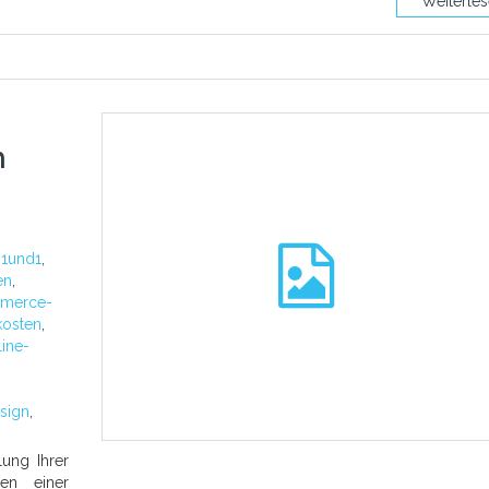
Weiterle
h
:
1und1
,
en
,
merce-
kosten
,
line-
sign
,
lung Ihrer
len einer