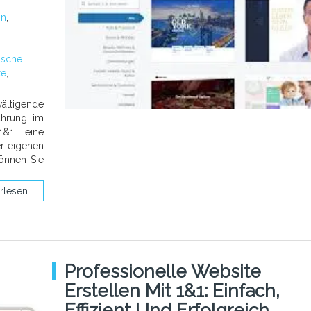
on
,
ische
te
,
ältigende
ahrung im
1&1 eine
er eigenen
önnen Sie
rlesen
Professionelle Website
Erstellen Mit 1&1: Einfach,
Effizient Und Erfolgreich