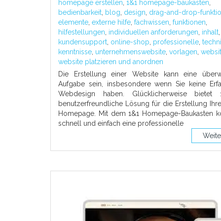
homepage erstellen
,
1&1 homepage-baukasten
,
bedienbarkeit
,
blog
,
design
,
drag-and-drop-funkti
elemente
,
externe hilfe
,
fachwissen
,
funktionen
,
hilfestellungen
,
individuellen anforderungen
,
inhalt
,
kundensupport
,
online-shop
,
professionelle
,
techn
kenntnisse
,
unternehmenswebsite
,
vorlagen
,
websi
website platzieren und anordnen
Die Erstellung einer Website kann eine überw
Aufgabe sein, insbesondere wenn Sie keine Erf
Webdesign haben. Glücklicherweise bietet 
benutzerfreundliche Lösung für die Erstellung Ihr
Homepage. Mit dem 1&1 Homepage-Baukasten k
schnell und einfach eine professionelle
Weite