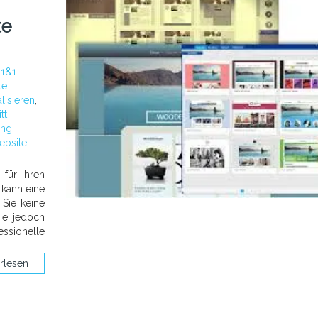
te
:
1&1
te
lisieren
,
tt
ung
,
ebsite
 für Ihren
 kann eine
Sie keine
ie jedoch
ssionelle
rlesen