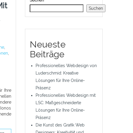
Suchen
it
Suchen
Neueste
he
,
Beiträge
onen
,
Professionelles Webdesign von
Luderschmid: Kreative
Lösungen für Ihre Online-
Präsenz
r Ihre
Professionelles Webdesign mit
ellen
ndere
LSC: Maßgeschneiderte
Ionos
Lösungen für Ihre Online-
chende
Präsenz
Die Kunst des Grafik Web
Designers: Kreativität und