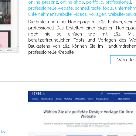
online-präsenz
,
online-shop
,
portfolio
,
professionell
,
professionelle website
,
schnell
,
texte
,
tools
,
unterneh
unternehmenswebsite
,
videos
,
vorlagen
,
website-bauk
Die Erstellung einer Homepage mit 1&1: Einfach, schne
professionell Das Erstellen einer eigenen Homepa
noch nie so einfach wie mit 1&1. Mit
benutzerfreundlichen Tools und Vorlagen des Web
Baukastens von 1&1 können Sie im Handumdrehen
professionelle Website
Weiterle
:
1&1