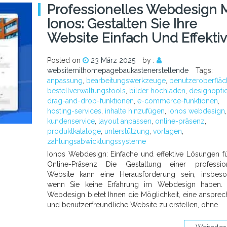
Professionelles Webdesign M
Ionos: Gestalten Sie Ihre
Website Einfach Und Effektiv
Posted on
23 März 2025
by :
websitemithomepagebaukastenerstellende
Tags:
anpassung
,
bearbeitungswerkzeuge
,
benutzeroberfläc
bestellverwaltungstools
,
bilder hochladen
,
designopti
drag-and-drop-funktionen
,
e-commerce-funktionen
,
hosting-services
,
inhalte hinzufügen
,
ionos webdesign
,
kundenservice
,
layout anpassen
,
online-präsenz
,
produktkataloge
,
unterstützung
,
vorlagen
,
zahlungsabwicklungssysteme
Ionos Webdesign: Einfache und effektive Lösungen fü
Online-Präsenz Die Gestaltung einer profession
Website kann eine Herausforderung sein, insbeso
wenn Sie keine Erfahrung im Webdesign haben. 
Webdesign bietet Ihnen die Möglichkeit, eine anspre
und benutzerfreundliche Website zu erstellen, ohne