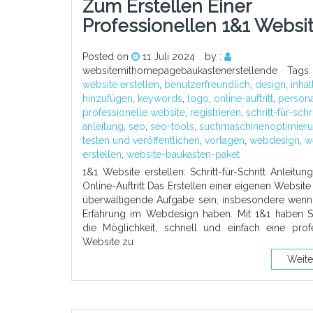
Zum Erstellen Einer
Professionellen 1&1 Websi
Posted on
11 Juli 2024
by :
websitemithomepagebaukastenerstellende
Tags
website erstellen
,
benutzerfreundlich
,
design
,
inhal
hinzufügen
,
keywords
,
logo
,
online-auftritt
,
persona
professionelle website
,
registrieren
,
schritt-für-schri
anleitung
,
seo
,
seo-tools
,
suchmaschinenoptimier
testen und veröffentlichen
,
vorlagen
,
webdesign
,
w
erstellen
,
website-baukasten-paket
1&1 Website erstellen: Schritt-für-Schritt Anleitung
Online-Auftritt Das Erstellen einer eigenen Website
überwältigende Aufgabe sein, insbesondere wenn 
Erfahrung im Webdesign haben. Mit 1&1 haben S
die Möglichkeit, schnell und einfach eine profe
Website zu
Weite