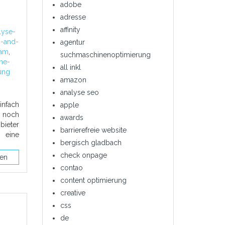
adobe
adresse
affinity
lyse-
g-and-
agentur
eam
,
suchmaschinenoptimierung
ine-
all inkl
ung
amazon
analyse seo
infach
apple
r noch
awards
bieter
barrierefreie website
 eine
bergisch gladbach
check onpage
sen
contao
content optimierung
creative
css
de