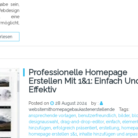
abe sein,
ebdesign
d1 eine
möglicht,
rlesen
Professionelle Homepage
Erstellen Mit 1&1: Einfach Un
Effektiv
Posted on
28 August 2024
by :
websitemithomepagebaukastenerstellende
Tags:
ansprechende vorlagen
,
benutzerfreundlich
,
bilder
,
bl
designauswahl
,
drag-and-drop-editor
,
einfach
,
elemen
hinzufügen
,
erfolgreich präsentiert
,
erstellung
,
homepa
homepage erstellen 1&1
,
inhalte hinzufügen und anpa