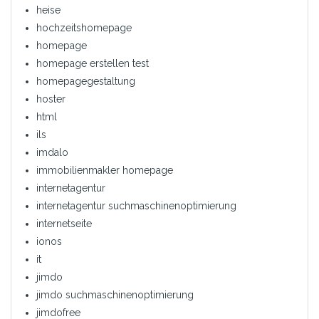
heise
hochzeitshomepage
homepage
homepage erstellen test
homepagegestaltung
hoster
html
ils
imdalo
immobilienmakler homepage
internetagentur
internetagentur suchmaschinenoptimierung
internetseite
ionos
it
jimdo
jimdo suchmaschinenoptimierung
jimdofree