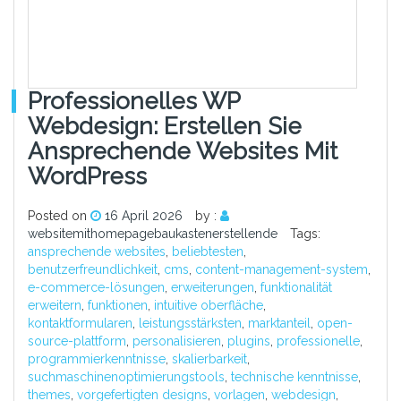
Professionelles WP
Webdesign: Erstellen Sie
Ansprechende Websites Mit
WordPress
Posted on
16 April 2026
by :
websitemithomepagebaukastenerstellende
Tags:
ansprechende websites
,
beliebtesten
,
benutzerfreundlichkeit
,
cms
,
content-management-system
,
e-commerce-lösungen
,
erweiterungen
,
funktionalität
erweitern
,
funktionen
,
intuitive oberfläche
,
kontaktformularen
,
leistungsstärksten
,
marktanteil
,
open-
source-plattform
,
personalisieren
,
plugins
,
professionelle
,
programmierkenntnisse
,
skalierbarkeit
,
suchmaschinenoptimierungstools
,
technische kenntnisse
,
themes
,
vorgefertigten designs
,
vorlagen
,
webdesign
,