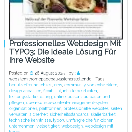
Professionelles Webdesign Mit
TYPO3: Die Ideale Lösung Für
Ihre Website
Posted on
26 August 2025
by :
websitemithomepagebaukastenerstellende
Tags:
benutzerfreundlichkeit
,
cms
,
community von entwicklern
,
design anpassen
,
flexibilität
,
inhalte bearbeiten
,
leistungsstarke lösung
,
online-präsenz aufbauen und
pflegen
,
open-source-content-management-system
,
organisationen
,
plattformen
,
professionelle websites
,
seiten
verwalten
,
sicherheit
,
sicherheitsstandards
,
skalierbarkeit
,
technische kenntnisse
,
typo3
,
umfangreiche funktionen
,
unternehmen
,
vielseitigkeit
,
webdesign
,
webdesign mit
typo3