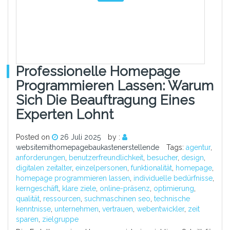
Professionelle Homepage
Programmieren Lassen: Warum
Sich Die Beauftragung Eines
Experten Lohnt
Posted on
26 Juli 2025
by :
websitemithomepagebaukastenerstellende
Tags:
agentur
,
anforderungen
,
benutzerfreundlichkeit
,
besucher
,
design
,
digitalen zeitalter
,
einzelpersonen
,
funktionalität
,
homepage
,
homepage programmieren lassen
,
individuelle bedürfnisse
,
kerngeschäft
,
klare ziele
,
online-präsenz
,
optimierung
,
qualität
,
ressourcen
,
suchmaschinen seo
,
technische
kenntnisse
,
unternehmen
,
vertrauen
,
webentwickler
,
zeit
sparen
,
zielgruppe