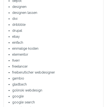
depot
designen
designen lassen
divi
dribbble
drupal
ebay
einfach
einmalige kosten
elementor
fiverr
freelancer
freiberuflicher webdesigner
gambio
gladbach
golinski webdesign
google
google search