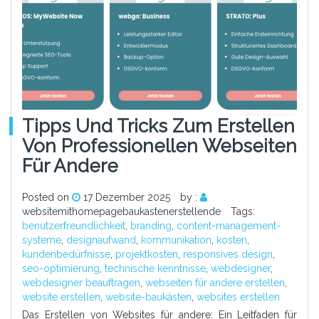
Tipps Und Tricks Zum Erstellen
Von Professionellen Webseiten
Für Andere
Posted on
17 Dezember 2025
by :
websitemithomepagebaukastenerstellende
Tags:
benutzerfreundlichkeit
,
branding
,
content-management-
systeme
,
designaufwand
,
kommunikation
,
kosten
,
kundenbedürfnisse
,
projektkosten
,
responsives design
,
seo-optimierung
,
technische kenntnisse
,
webdesigner
,
webdesigner beauftragen
,
webseiten für andere erstellen
,
website erstellen
,
website-baukästen
,
websites erstellen
Das Erstellen von Websites für andere: Ein Leitfaden für