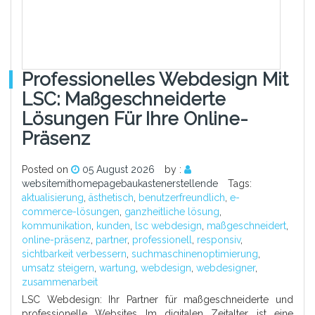
Professionelles Webdesign Mit
LSC: Maßgeschneiderte
Lösungen Für Ihre Online-
Präsenz
Posted on
05 August 2026
by :
websitemithomepagebaukastenerstellende
Tags:
aktualisierung
,
ästhetisch
,
benutzerfreundlich
,
e-
commerce-lösungen
,
ganzheitliche lösung
,
kommunikation
,
kunden
,
lsc webdesign
,
maßgeschneidert
,
online-präsenz
,
partner
,
professionell
,
responsiv
,
sichtbarkeit verbessern
,
suchmaschinenoptimierung
,
umsatz steigern
,
wartung
,
webdesign
,
webdesigner
,
zusammenarbeit
LSC Webdesign: Ihr Partner für maßgeschneiderte und
professionelle Websites Im digitalen Zeitalter ist eine