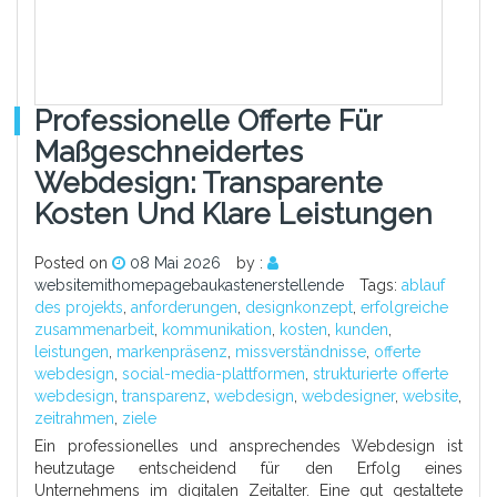
Professionelle Offerte Für
Maßgeschneidertes
Webdesign: Transparente
Kosten Und Klare Leistungen
Posted on
08 Mai 2026
by :
websitemithomepagebaukastenerstellende
Tags:
ablauf
des projekts
,
anforderungen
,
designkonzept
,
erfolgreiche
zusammenarbeit
,
kommunikation
,
kosten
,
kunden
,
leistungen
,
markenpräsenz
,
missverständnisse
,
offerte
webdesign
,
social-media-plattformen
,
strukturierte offerte
webdesign
,
transparenz
,
webdesign
,
webdesigner
,
website
,
zeitrahmen
,
ziele
Ein professionelles und ansprechendes Webdesign ist
heutzutage entscheidend für den Erfolg eines
Unternehmens im digitalen Zeitalter. Eine gut gestaltete