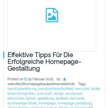
Effektive Tipps Für Die
Erfolgreiche Homepage-
Gestaltung
Posted on
19 Februar 2025
by :
websitemithomepagebaukastenerstellende
Tags:
benutzererfahrung
,
benutzerfreundlichkeit
,
besucher
,
bilder
,
bildschirmgrößen
,
botschaft
,
design
,
emotionen
,
erforschen
,
farben
,
gestaltung
,
grafiken
,
harmonie
,
hochwertige bilder
,
homepage
,
homepage gestaltung
,
informationen veranschaulichen
,
inhalte
,
kl
,
komplexität
,