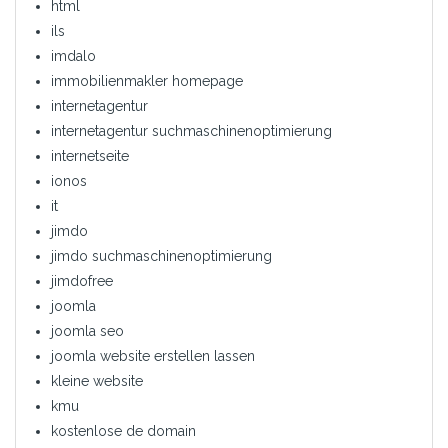
html
ils
imdalo
immobilienmakler homepage
internetagentur
internetagentur suchmaschinenoptimierung
internetseite
ionos
it
jimdo
jimdo suchmaschinenoptimierung
jimdofree
joomla
joomla seo
joomla website erstellen lassen
kleine website
kmu
kostenlose de domain