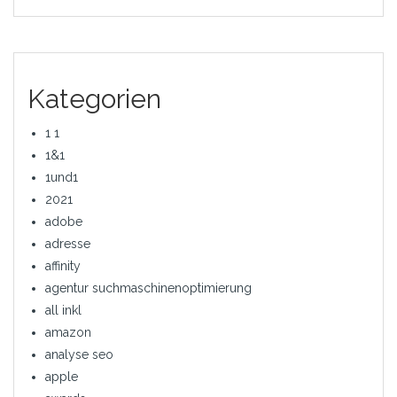
Kategorien
1 1
1&1
1und1
2021
adobe
adresse
affinity
agentur suchmaschinenoptimierung
all inkl
amazon
analyse seo
apple