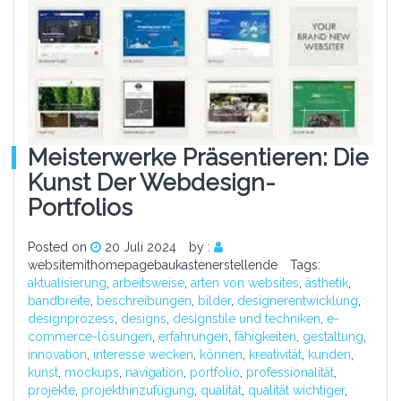
Meisterwerke Präsentieren: Die
Kunst Der Webdesign-
Portfolios
Posted on
20 Juli 2024
by :
websitemithomepagebaukastenerstellende
Tags:
aktualisierung
,
arbeitsweise
,
arten von websites
,
ästhetik
,
bandbreite
,
beschreibungen
,
bilder
,
designerentwicklung
,
designprozess
,
designs
,
designstile und techniken
,
e-
commerce-lösungen
,
erfahrungen
,
fähigkeiten
,
gestaltung
,
innovation
,
interesse wecken
,
können
,
kreativität
,
kunden
,
kunst
,
mockups
,
navigation
,
portfolio
,
professionalität
,
projekte
,
projekthinzufügung
,
qualität
,
qualität wichtiger
,