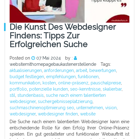
Die Kunst Des Webdesigner
Findens: Tipps Zur
Erfolgreichen Suche
Posted on
07 Mai 2024
by :
websitemithomepagebaukastenerstellende
Tags:
aktualisierungen
,
anforderungen
,
arbeit
,
bewertungen
,
budget festlegen
,
empfehlungen
,
funktionen
,
kommunikation
,
kosten
,
online-präsenz
,
pauschalpreise
,
portfolio
,
potenzielle kunden
,
seo-kenntnisse
,
skalierbar
,
stil
,
stundenbasis
,
suche nach einem talentierten
webdesigner
,
suchergebnisseplatzierung
,
suchmaschinenoptimierung seo
,
unternehmen
,
vision
,
webdesigner
,
webdesigner finden
,
website
Die Suche nach einem talentierten Webdesigner kann eine
entscheidende Rolle für den Erfolg Ihrer Online-Präsenz
spielen. Ein gut gestalteter und funktionaler Webauftritt ist