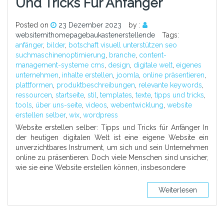
Und Tricks Für Anfänger
Posted on
23 Dezember 2023
by :
websitemithomepagebaukastenerstellende
Tags:
anfänger
,
bilder
,
botschaft visuell unterstützen seo
suchmaschinenoptimierung
,
branche
,
content-
management-systeme cms
,
design
,
digitale welt
,
eigenes
unternehmen
,
inhalte erstellen
,
joomla
,
online präsentieren
,
plattformen
,
produktbeschreibungen
,
relevante keywords
,
ressourcen
,
startseite
,
stil
,
templates
,
texte
,
tipps und tricks
,
tools
,
über uns-seite
,
videos
,
webentwicklung
,
website
erstellen selber
,
wix
,
wordpress
Website erstellen selber: Tipps und Tricks für Anfänger In
der heutigen digitalen Welt ist eine eigene Website ein
unverzichtbares Instrument, um sich und sein Unternehmen
online zu präsentieren. Doch viele Menschen sind unsicher,
wie sie eine Website erstellen können, insbesondere
Weiterlesen