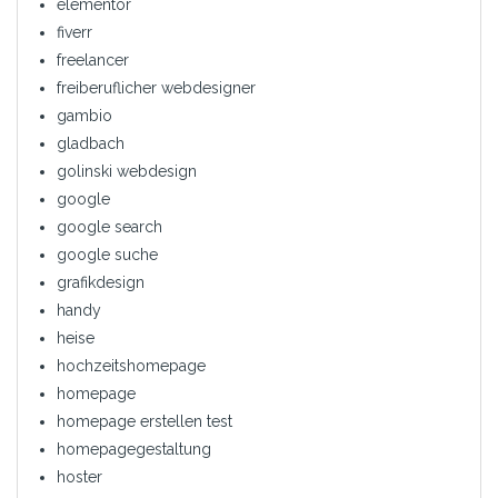
elementor
fiverr
freelancer
freiberuflicher webdesigner
gambio
gladbach
golinski webdesign
google
google search
google suche
grafikdesign
handy
heise
hochzeitshomepage
homepage
homepage erstellen test
homepagegestaltung
hoster