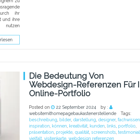
signern zu
usragende
urch ihr
t und ihre
r nutzen
rlesen
Die Bedeutung Von
Webdesign-Referenzen Für I
Online-Portfolio
Posted on
22 September 2024
by :
websitemithomepagebaukastenerstellende
Tags:
beschreibung
,
bilder
,
darstellung
,
designer
,
fachwissen
inspiration
,
können
,
kreativität
,
kunden
,
links
,
portfolio
,
präsentation
,
projekte
,
qualität
,
screenshots
,
testimonia
vielfalt
,
visitenkarte
,
webdesign referenzen