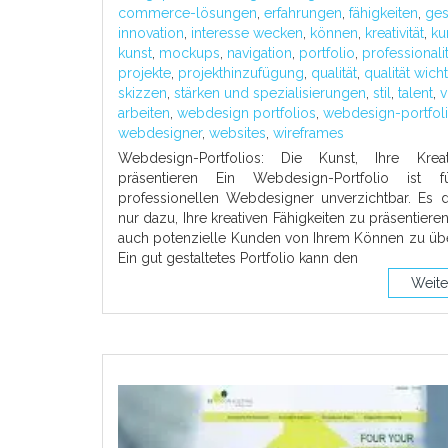
commerce-lösungen
,
erfahrungen
,
fähigkeiten
,
ges
innovation
,
interesse wecken
,
können
,
kreativität
,
ku
kunst
,
mockups
,
navigation
,
portfolio
,
professionalit
projekte
,
projekthinzufügung
,
qualität
,
qualität wicht
skizzen
,
stärken und spezialisierungen
,
stil
,
talent
,
v
arbeiten
,
webdesign portfolios
,
webdesign-portfol
webdesigner
,
websites
,
wireframes
Webdesign-Portfolios: Die Kunst, Ihre Kreat
präsentieren Ein Webdesign-Portfolio ist f
professionellen Webdesigner unverzichtbar. Es d
nur dazu, Ihre kreativen Fähigkeiten zu präsentiere
auch potenzielle Kunden von Ihrem Können zu üb
Ein gut gestaltetes Portfolio kann den
Weite