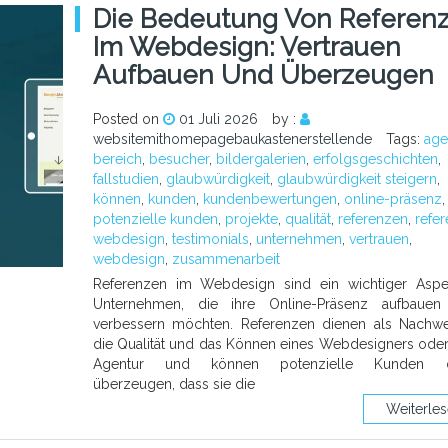
Die Bedeutung Von Referen
Im Webdesign: Vertrauen
Aufbauen Und Überzeugen
Posted on
01 Juli 2026
by :
websitemithomepagebaukastenerstellende
Tags:
age
bereich
,
besucher
,
bildergalerien
,
erfolgsgeschichten
,
fallstudien
,
glaubwürdigkeit
,
glaubwürdigkeit steigern
,
können
,
kunden
,
kundenbewertungen
,
online-präsenz
,
potenzielle kunden
,
projekte
,
qualität
,
referenzen
,
refe
webdesign
,
testimonials
,
unternehmen
,
vertrauen
,
webdesign
,
zusammenarbeit
Referenzen im Webdesign sind ein wichtiger Aspe
Unternehmen, die ihre Online-Präsenz aufbauen
verbessern möchten. Referenzen dienen als Nachwe
die Qualität und das Können eines Webdesigners oder
Agentur und können potenzielle Kunden 
überzeugen, dass sie die
Weiterle