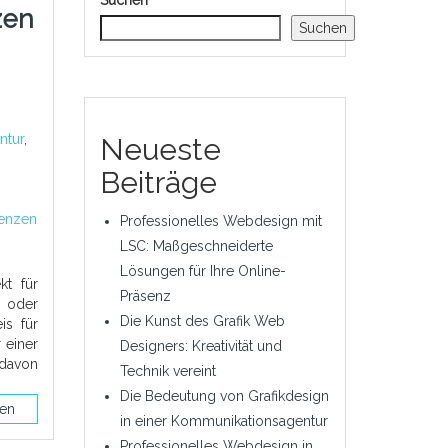
Suchen
zen
Suchen
ntur
,
Neueste
Beiträge
renzen
Professionelles Webdesign mit
LSC: Maßgeschneiderte
Lösungen für Ihre Online-
kt für
Präsenz
 oder
Die Kunst des Grafik Web
is für
 einer
Designers: Kreativität und
davon
Technik vereint
Die Bedeutung von Grafikdesign
sen
in einer Kommunikationsagentur
Professionelles Webdesign in