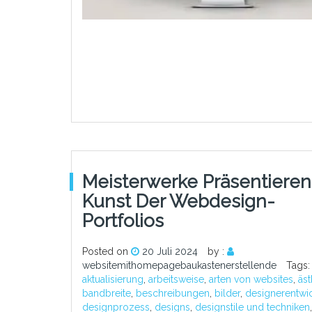
Meisterwerke Präsentieren
Kunst Der Webdesign-
Portfolios
Posted on
20 Juli 2024
by :
websitemithomepagebaukastenerstellende
Tags:
aktualisierung
,
arbeitsweise
,
arten von websites
,
äst
bandbreite
,
beschreibungen
,
bilder
,
designerentwi
designprozess
,
designs
,
designstile und techniken