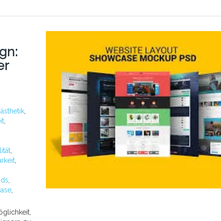
gn:
er
:
ästhetik
,
it
,
ität
,
rkeit
,
nds
,
ase
,
lichkeit,