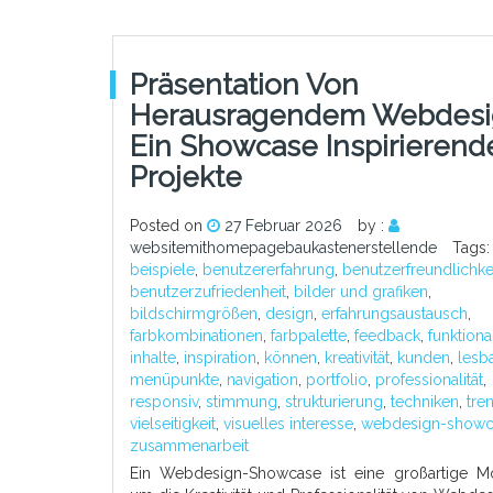
Präsentation Von
Herausragendem Webdesi
Ein Showcase Inspirierend
Projekte
Posted on
27 Februar 2026
by :
websitemithomepagebaukastenerstellende
Tags
beispiele
,
benutzererfahrung
,
benutzerfreundlichke
benutzerzufriedenheit
,
bilder und grafiken
,
bildschirmgrößen
,
design
,
erfahrungsaustausch
,
farbkombinationen
,
farbpalette
,
feedback
,
funktional
inhalte
,
inspiration
,
können
,
kreativität
,
kunden
,
lesba
menüpunkte
,
navigation
,
portfolio
,
professionalität
,
responsiv
,
stimmung
,
strukturierung
,
techniken
,
tre
vielseitigkeit
,
visuelles interesse
,
webdesign-showc
zusammenarbeit
Ein Webdesign-Showcase ist eine großartige Mög