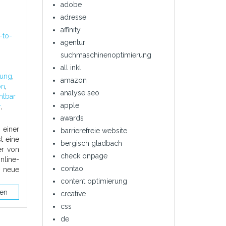
adobe
adresse
affinity
-to-
agentur
suchmaschinenoptimierung
all inkl
rung
,
amazon
on
,
analyse seo
htbar
apple
r
,
awards
einer
barrierefreie website
t eine
bergisch gladbach
er von
check onpage
nline-
contao
, neue
content optimierung
sen
creative
css
de