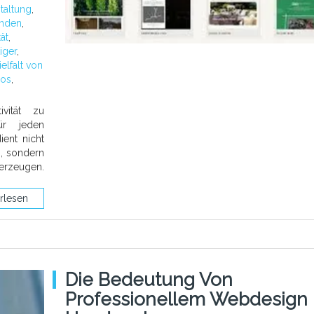
taltung
,
nden
,
ät
,
iger
,
ielfalt von
ios
,
ivität zu
ür jeden
ient nicht
n, sondern
erzeugen.
rlesen
Die Bedeutung Von
Professionellem Webdesign 