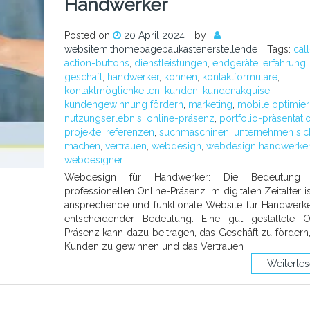
Handwerker
Posted on
20 April 2024
by :
websitemithomepagebaukastenerstellende
Tags:
call
action-buttons
,
dienstleistungen
,
endgeräte
,
erfahrung
,
geschäft
,
handwerker
,
können
,
kontaktformulare
,
kontaktmöglichkeiten
,
kunden
,
kundenakquise
,
kundengewinnung fördern
,
marketing
,
mobile optimie
nutzungserlebnis
,
online-präsenz
,
portfolio-präsentati
projekte
,
referenzen
,
suchmaschinen
,
unternehmen sic
machen
,
vertrauen
,
webdesign
,
webdesign handwerke
webdesigner
Webdesign für Handwerker: Die Bedeutung 
professionellen Online-Präsenz Im digitalen Zeitalter is
ansprechende und funktionale Website für Handwerk
entscheidender Bedeutung. Eine gut gestaltete O
Präsenz kann dazu beitragen, das Geschäft zu fördern
Kunden zu gewinnen und das Vertrauen
Weiterle