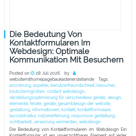
Die Bedeutung Von
Kontaktformularen Im
Webdesign: Optimale
Kommunikation Mit Besuchern
Posted on
28 Juli 2026
by :
websitemithomepagebaukastenerstellende
Tags:
anordnung
,
aspekte
,
benutzerfreundlichkeit
,
besucher
,
bildschirmgrößen
,
contact webdesign
,
darstellungsoptimierung für verschiedene geräte
,
design
,
elemente
,
felder
,
geräte
,
gesamtdesign der website
,
gestaltung
,
informationen
,
kontakt
,
kontaktformulare
,
layoutstruktur
,
nutzererfahrung
,
responsive gestaltung
,
sichtbarkeit
,
verwirrung vermeiden
,
webdesign
Die Bedeutung von Kontaktformularen im Webdesign Ein
Kontaktformular ist ein unverzichtbares Element auf jeder