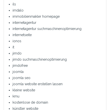
ils
imdalo
immobilienmakler homepage
internetagentur
internetagentur suchmaschinenoptimierung
internetseite
ionos
it
jimdo
jimdo suchmaschinenoptimierung
jimdofree
joomla
joomla seo
joomla website erstellen lassen
kleine website
kmu
kostenlose de domain
künstler website