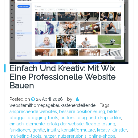
Einfach Und Kreativ: Mit Wix
Eine Professionelle Website
Bauen
Posted on
25 April 2026
by :
websitemithomepagebaukastenerstellende
Tags:
ansprechende websites
,
bessere positionierung
,
bilder
,
blogger
,
blogging-tools
,
buttons
,
drag-and-drop-editor
,
einfach
,
elemente
,
erfolg der website
,
flexible lösung
,
funktionen
,
geräte
,
intuitiv
,
kontaktformulare
,
kreativ
,
künstler
,
marketing-tools
,
nutzer
,
nutzererlebnis
,
online-shops
,