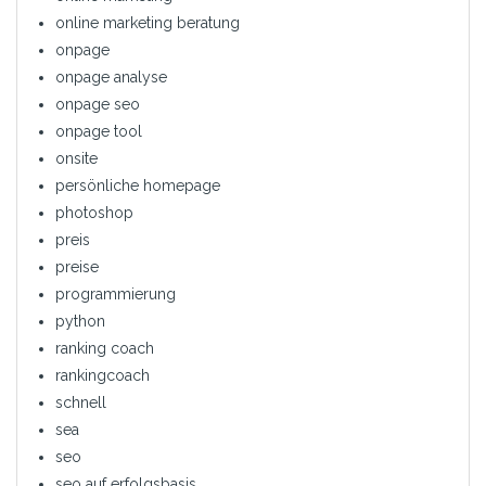
online marketing beratung
onpage
onpage analyse
onpage seo
onpage tool
onsite
persönliche homepage
photoshop
preis
preise
programmierung
python
ranking coach
rankingcoach
schnell
sea
seo
seo auf erfolgsbasis