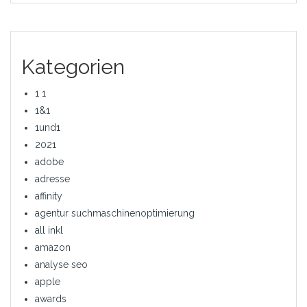
Kategorien
1 1
1&1
1und1
2021
adobe
adresse
affinity
agentur suchmaschinenoptimierung
all inkl
amazon
analyse seo
apple
awards