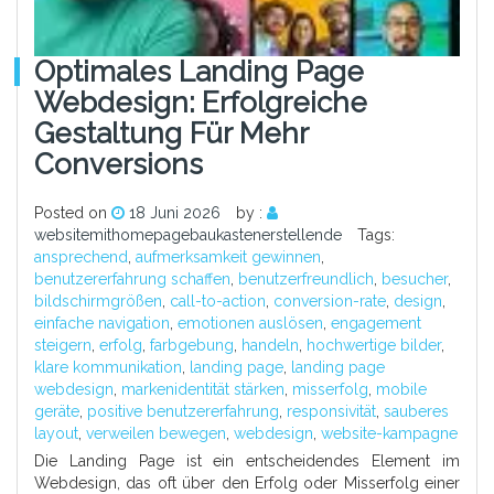
Optimales Landing Page
Webdesign: Erfolgreiche
Gestaltung Für Mehr
Conversions
Posted on
18 Juni 2026
by :
websitemithomepagebaukastenerstellende
Tags:
ansprechend
,
aufmerksamkeit gewinnen
,
benutzererfahrung schaffen
,
benutzerfreundlich
,
besucher
,
bildschirmgrößen
,
call-to-action
,
conversion-rate
,
design
,
einfache navigation
,
emotionen auslösen
,
engagement
steigern
,
erfolg
,
farbgebung
,
handeln
,
hochwertige bilder
,
klare kommunikation
,
landing page
,
landing page
webdesign
,
markenidentität stärken
,
misserfolg
,
mobile
geräte
,
positive benutzererfahrung
,
responsivität
,
sauberes
layout
,
verweilen bewegen
,
webdesign
,
website-kampagne
Die Landing Page ist ein entscheidendes Element im
Webdesign, das oft über den Erfolg oder Misserfolg einer