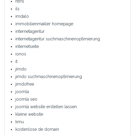
html
ils
imdalo
immobilienmakler homepage
internetagentur
internetagentur suchmaschinenoptimierung
internetseite
ionos
it
jimdo
jimdo suchmaschinenoptimierung
jimdofree
joomla
joomla seo
joomla website erstellen lassen
kleine website
kmu
kostenlose de domain