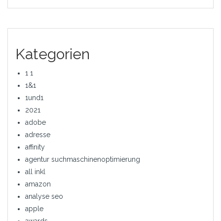
Kategorien
1 1
1&1
1und1
2021
adobe
adresse
affinity
agentur suchmaschinenoptimierung
all inkl
amazon
analyse seo
apple
awards