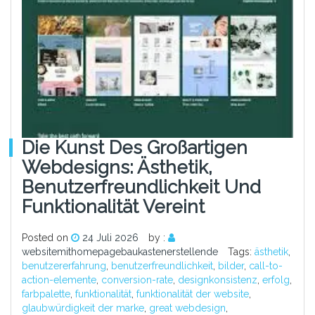
Die Kunst Des Großartigen
Webdesigns: Ästhetik,
Benutzerfreundlichkeit Und
Funktionalität Vereint
Posted on
24 Juli 2026
by :
websitemithomepagebaukastenerstellende
Tags:
ästhetik
,
benutzererfahrung
,
benutzerfreundlichkeit
,
bilder
,
call-to-
action-elemente
,
conversion-rate
,
designkonsistenz
,
erfolg
,
farbpalette
,
funktionalität
,
funktionalität der website
,
glaubwürdigkeit der marke
,
great webdesign
,