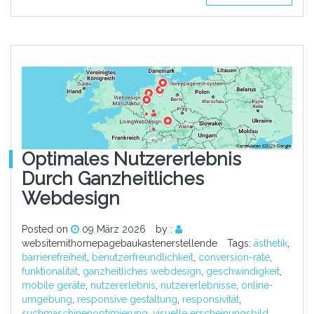
Optimales Nutzererlebnis
Durch Ganzheitliches
Webdesign
Posted on
09 März 2026
by :
websitemithomepagebaukastenerstellende
Tags:
ästhetik
,
barrierefreiheit
,
benutzerfreundlichkeit
,
conversion-rate
,
funktionalität
,
ganzheitliches webdesign
,
geschwindigkeit
,
mobile geräte
,
nutzererlebnis
,
nutzererlebnisse
,
online-
umgebung
,
responsive gestaltung
,
responsivität
,
suchmaschinenoptimierung
,
visuelle erscheinungsbild
,