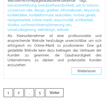
websitemithomepagebaukastenerstellende
Tags:
benutzererfahrung
,
benutzerfreundlichkeit
,
call-to-actions
,
conversion-rate
,
design
,
grafiken
,
informationen
,
keywords
,
kontaktdaten
,
kontaktformular
,
ladezeiten
,
mobile geräte
,
navigierbarkeit
,
online-markt
,
responsivität
,
sichtbarkeit
,
struktur
,
suchmaschinenoptimierung seo
,
umsatzsteigerung
,
webdesign
,
website
Als Kleinunternehmer ist eine professionelle und
ansprechende Website heutzutage unverzichtbar, um sich
erfolgreich im Online-Markt zu positionieren. Eine gut
gestaltete Website kann dazu beitragen, das Vertrauen der
Kunden zu gewinnen, die Glaubwürdigkeit des
Unternehmens zu stärken und potenzielle Kunden
anzuziehen.
Weiterlesen
1
2
…
5
Weiter