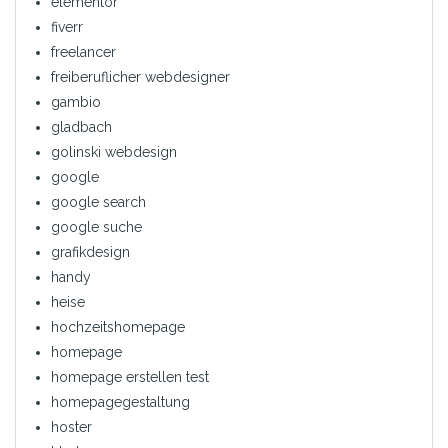
elementor
fiverr
freelancer
freiberuflicher webdesigner
gambio
gladbach
golinski webdesign
google
google search
google suche
grafikdesign
handy
heise
hochzeitshomepage
homepage
homepage erstellen test
homepagegestaltung
hoster