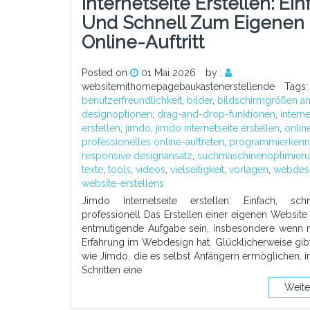
Internetseite Erstellen: Ein
Und Schnell Zum Eigenen
Online-Auftritt
Posted on
01 Mai 2026
by :
websitemithomepagebaukastenerstellende
Tags
benutzerfreundlichkeit
,
bilder
,
bildschirmgrößen a
designoptionen
,
drag-and-drop-funktionen
,
interne
erstellen
,
jimdo
,
jimdo internetseite erstellen
,
onlin
professionelles online-auftreten
,
programmierkenn
responsive designansatz
,
suchmaschinenoptimier
texte
,
tools
,
videos
,
vielseitigkeit
,
vorlagen
,
webdes
website-erstellens
Jimdo Internetseite erstellen: Einfach, sc
professionell Das Erstellen einer eigenen Website
entmutigende Aufgabe sein, insbesondere wenn 
Erfahrung im Webdesign hat. Glücklicherweise gib
wie Jimdo, die es selbst Anfängern ermöglichen, 
Schritten eine
Weite