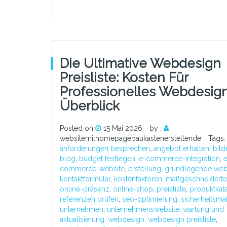
Die Ultimative Webdesign
Preisliste: Kosten Für
Professionelles Webdesig
Überblick
Posted on
15 Mai 2026
by :
websitemithomepagebaukastenerstellende
Tags:
anforderungen besprechen
,
angebot erhalten
,
bild
blog
,
budget festlegen
,
e-commerce-integration
,
e
commerce-website
,
erstellung
,
grundlegende web
kontaktformular
,
kostenfaktoren
,
maßgeschneiderte
online-präsenz
,
online-shop
,
preisliste
,
produktkat
referenzen prüfen
,
seo-optimierung
,
sicherheitsm
unternehmen
,
unternehmenswebsite
,
wartung und
aktualisierung
,
webdesign
,
webdesign preisliste
,