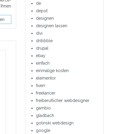
de
Ihnen
depot
designen
sen
designen lassen
divi
dribbble
drupal
ebay
einfach
einmalige kosten
elementor
fiverr
freelancer
freiberuflicher webdesigner
gambio
gladbach
golinski webdesign
google