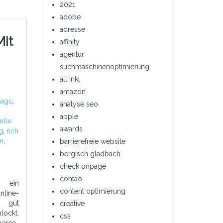
2021
adobe
adresse
Mit
affinity
agentur
suchmaschinenoptimierung
all inkl
amazon
tags
,
analyse seo
apple
elle
awards
g
,
rich
en
,
barrierefreie website
bergisch gladbach
check onpage
contao
t ein
content optimierung
nline-
n gut
creative
ockt.
css
erce-