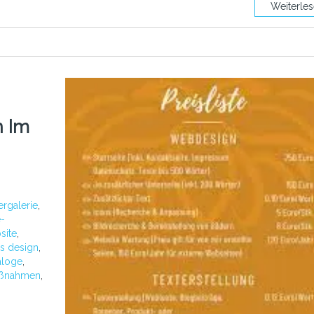
Weiterle
n Im
ergalerie
,
-
site
,
s design
,
aloge
,
aßnahmen
,