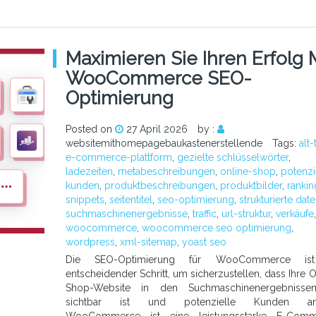
Maximieren Sie Ihren Erfolg 
WooCommerce SEO-
Optimierung
Posted on
27 April 2026
by :
websitemithomepagebaukastenerstellende
Tags:
alt-
e-commerce-plattform
,
gezielte schlüsselwörter
,
ladezeiten
,
metabeschreibungen
,
online-shop
,
potenzi
kunden
,
produktbeschreibungen
,
produktbilder
,
rankin
snippets
,
seitentitel
,
seo-optimierung
,
strukturierte dat
suchmaschinenergebnisse
,
traffic
,
url-struktur
,
verkäufe
,
woocommerce
,
woocommerce seo optimierung
,
wordpress
,
xml-sitemap
,
yoast seo
Die SEO-Optimierung für WooCommerce is
entscheidender Schritt, um sicherzustellen, dass Ihre O
Shop-Website in den Suchmaschinenergebnisse
sichtbar ist und potenzielle Kunden anl
WooCommerce ist eine leistungsstarke E-Comm