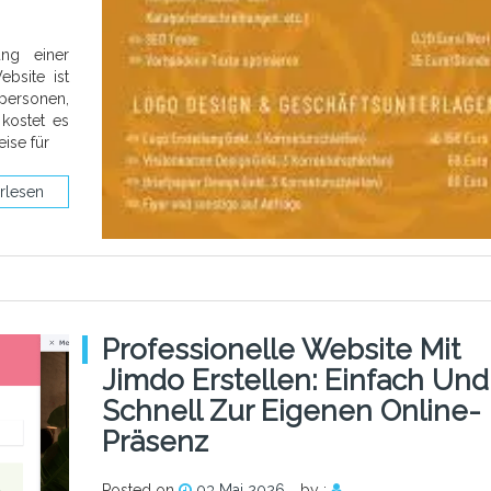
ung einer
ebsite ist
lpersonen,
kostet es
eise für
rlesen
Professionelle Website Mit
Jimdo Erstellen: Einfach Und
Schnell Zur Eigenen Online-
Präsenz
Posted on
03 Mai 2026
by :