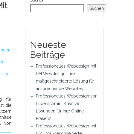
Suchen
it
Suchen
Neueste
änger
,
Beiträge
-
nen
,
Professionelles Webdesign mit
LM Webdesign: Ihre
esign
,
maßgeschneiderte Lösung für
-
ansprechende Websites
Professionelles Webdesign von
g für
Luderschmid: Kreative
st die
Lösungen für Ihre Online-
utzern
tnisse
Präsenz
hl von
Professionelles Webdesign mit
LSC: Maßgeschneiderte