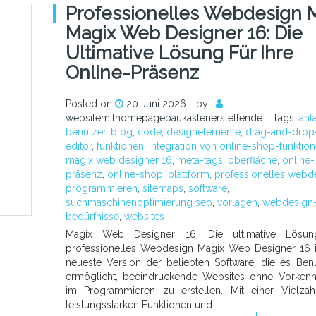
Professionelles Webdesign M
Magix Web Designer 16: Die
Ultimative Lösung Für Ihre
Online-Präsenz
Posted on
20 Juni 2026
by :
websitemithomepagebaukastenerstellende
Tags:
anf
benutzer
,
blog
,
code
,
designelemente
,
drag-and-drop
editor
,
funktionen
,
integration von online-shop-funktio
magix web designer 16
,
meta-tags
,
oberfläche
,
online-
präsenz
,
online-shop
,
plattform
,
professionelles webd
programmieren
,
sitemaps
,
software
,
suchmaschinenoptimierung seo
,
vorlagen
,
webdesign
bedürfnisse
,
websites
Magix Web Designer 16: Die ultimative Lösun
professionelles Webdesign Magix Web Designer 16 i
neueste Version der beliebten Software, die es Ben
ermöglicht, beeindruckende Websites ohne Vorkenn
im Programmieren zu erstellen. Mit einer Vielza
leistungsstarken Funktionen und