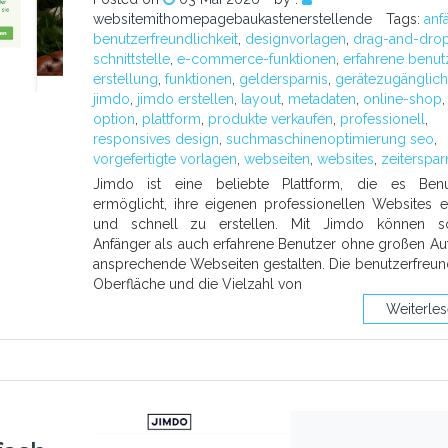
websitemithomepagebaukastenerstellende
Tags:
anf
benutzerfreundlichkeit
,
designvorlagen
,
drag-and-dro
schnittstelle
,
e-commerce-funktionen
,
erfahrene benut
erstellung
,
funktionen
,
geldersparnis
,
gerätezugänglich
jimdo
,
jimdo erstellen
,
layout
,
metadaten
,
online-shop
,
option
,
plattform
,
produkte verkaufen
,
professionell
,
responsives design
,
suchmaschinenoptimierung seo
,
vorgefertigte vorlagen
,
webseiten
,
websites
,
zeiterspar
Jimdo ist eine beliebte Plattform, die es Benu
ermöglicht, ihre eigenen professionellen Websites e
und schnell zu erstellen. Mit Jimdo können s
Anfänger als auch erfahrene Benutzer ohne großen A
ansprechende Webseiten gestalten. Die benutzerfreun
Oberfläche und die Vielzahl von
Weiterle