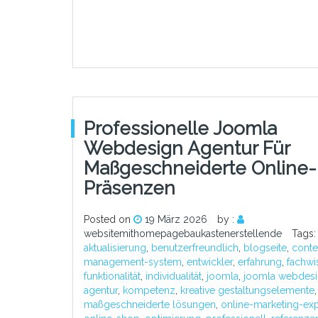
Professionelle Joomla
Webdesign Agentur Für
Maßgeschneiderte Online-
Präsenzen
Posted on
19 März 2026
by :
websitemithomepagebaukastenerstellende
Tags:
aktualisierung
,
benutzerfreundlich
,
blogseite
,
conte
management-system
,
entwickler
,
erfahrung
,
fachwi
funktionalität
,
individualität
,
joomla
,
joomla webdes
agentur
,
kompetenz
,
kreative gestaltungselemente
,
maßgeschneiderte lösungen
,
online-marketing-ex