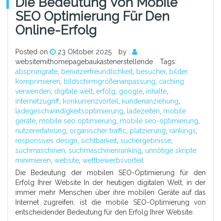
Die Bedeutung Von Mobile
SEO Optimierung Für Den
Online-Erfolg
Posted on
23 Oktober 2025
by :
websitemithomepagebaukastenerstellende
Tags:
absprungrate
,
benutzerfreundlichkeit
,
besucher
,
bilder
komprimieren
,
bildschirmgrößenanpassung
,
caching
verwenden
,
digitale welt
,
erfolg
,
google
,
inhalte
,
internetzugriff
,
konkurrenzvorteil
,
kundenanziehung
,
ladegeschwindigkeitsoptimierung
,
ladezeiten
,
mobile
geräte
,
mobile seo optimierung
,
mobile seo-optimierung
,
nutzererfahrung
,
organischer traffic
,
platzierung
,
rankings
,
responsives design
,
sichtbarkeit
,
suchergebnisse
,
suchmaschinen
,
suchmaschinenranking
,
unnötige skripte
minimieren
,
website
,
wettbewerbsvorteil
Die Bedeutung der mobilen SEO-Optimierung für den
Erfolg Ihrer Website In der heutigen digitalen Welt, in der
immer mehr Menschen über ihre mobilen Geräte auf das
Internet zugreifen, ist die mobile SEO-Optimierung von
entscheidender Bedeutung für den Erfolg Ihrer Website.