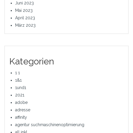
Juni 2023
Mai 2023
April 2023
März 2023
Kategorien
1 1
1&1
1und1
2021
adobe
adresse
affinity
agentur suchmaschinenoptimierung
all inkl