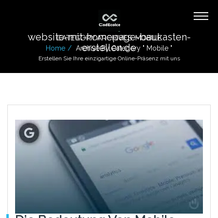
website-mit-homepage-baukasten-
CATEGORY ARCHIVES: MOBILE
erstellen.de
Home
Archive By Category " Mobile "
Erstellen Sie Ihre einzigartige Online-Präsenz mit uns