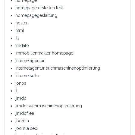
homepage
homepage erstellen test
homepagegestaltung
hoster
html
ils
imdalo
immobilienmakler homepage
internetagentur
internetagentur suchmaschinenoptimierung
internetseite
ionos
it
jimdo
jimdo suchmaschinenoptimierung
jimdofree
joomla
joomla seo