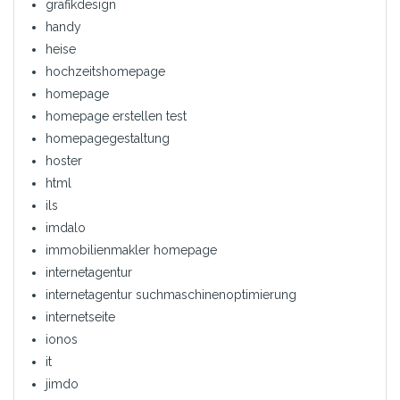
grafikdesign
handy
heise
hochzeitshomepage
homepage
homepage erstellen test
homepagegestaltung
hoster
html
ils
imdalo
immobilienmakler homepage
internetagentur
internetagentur suchmaschinenoptimierung
internetseite
ionos
it
jimdo