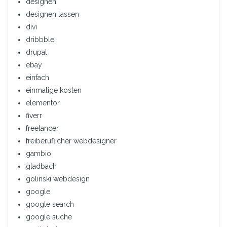
designen
designen lassen
divi
dribbble
drupal
ebay
einfach
einmalige kosten
elementor
fiverr
freelancer
freiberuflicher webdesigner
gambio
gladbach
golinski webdesign
google
google search
google suche