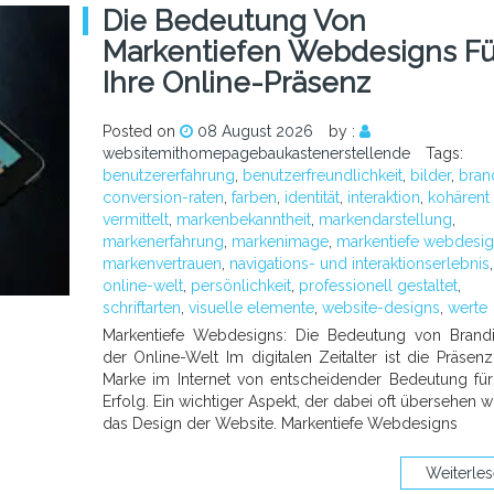
Die Bedeutung Von
Markentiefen Webdesigns Fü
Ihre Online-Präsenz
Posted on
08 August 2026
by :
websitemithomepagebaukastenerstellende
Tags:
benutzererfahrung
,
benutzerfreundlichkeit
,
bilder
,
bran
conversion-raten
,
farben
,
identität
,
interaktion
,
kohärent
vermittelt
,
markenbekanntheit
,
markendarstellung
,
markenerfahrung
,
markenimage
,
markentiefe webdesi
markenvertrauen
,
navigations- und interaktionserlebnis
,
online-welt
,
persönlichkeit
,
professionell gestaltet
,
schriftarten
,
visuelle elemente
,
website-designs
,
werte
Markentiefe Webdesigns: Die Bedeutung von Brand
der Online-Welt Im digitalen Zeitalter ist die Präsenz
Marke im Internet von entscheidender Bedeutung für
Erfolg. Ein wichtiger Aspekt, der dabei oft übersehen wi
das Design der Website. Markentiefe Webdesigns
Weiterle