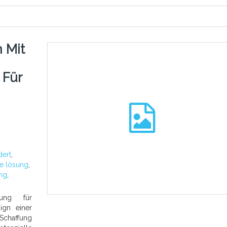
 Mit
 Für
,
ert
,
le lösung
,
ng
,
sung für
ign einer
 Schaffung