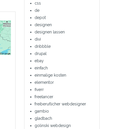
css
de
depot
designen
designen lassen
divi
dribbble
drupal
ebay
einfach
einmalige kosten
elementor
fiverr
freelancer
freiberuflicher webdesigner
gambio
gladbach
golinski webdesign