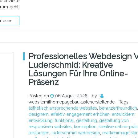
tenzielle
arum geht,
rlesen
Professionelles Webdesign 
Luderschmid: Kreative
Lösungen Für Ihre Online-
Präsenz
Posted on
06 August 2026
by :
websitemithomepagebaukastenerstellende
Tags:
ästhetisch ansprechende websites
,
benutzerfreundlich
,
designern
,
effektiv
,
engagement erhöhen
,
entwicklern
,
entwicklung
,
funktional
,
gestaltung
,
gestaltung von
responsiven websites
,
konzeption
,
kreative online-prä
leistungen
,
luderschmid webdesign
,
markenimage stär