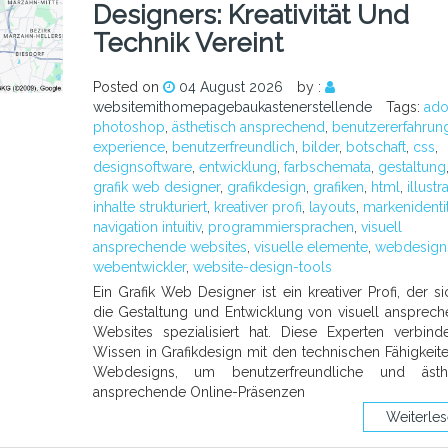
Designers: Kreativität Und
Technik Vereint
Posted on
04 August 2026
by :
websitemithomepagebaukastenerstellende
Tags:
ad
photoshop
,
ästhetisch ansprechend
,
benutzererfahrun
experience
,
benutzerfreundlich
,
bilder
,
botschaft
,
css
,
designsoftware
,
entwicklung
,
farbschemata
,
gestaltung
grafik web designer
,
grafikdesign
,
grafiken
,
html
,
illustr
inhalte strukturiert
,
kreativer profi
,
layouts
,
markenidentit
navigation intuitiv
,
programmiersprachen
,
visuell
ansprechende websites
,
visuelle elemente
,
webdesign
webentwickler
,
website-design-tools
Ein Grafik Web Designer ist ein kreativer Profi, der si
die Gestaltung und Entwicklung von visuell ansprec
Websites spezialisiert hat. Diese Experten verbind
Wissen in Grafikdesign mit den technischen Fähigkeit
Webdesigns, um benutzerfreundliche und ästhe
ansprechende Online-Präsenzen
Weiterle