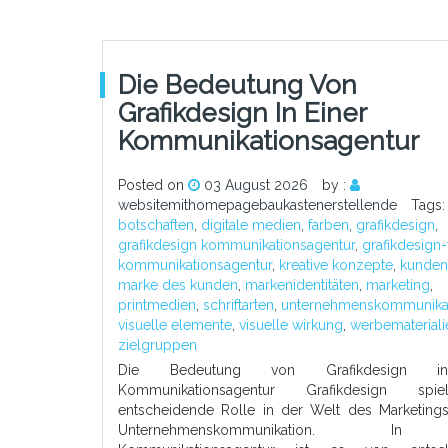
Die Bedeutung Von
Grafikdesign In Einer
Kommunikationsagentur
Posted on
03 August 2026
by :
websitemithomepagebaukastenerstellende
Tags
botschaften
,
digitale medien
,
farben
,
grafikdesign
,
grafikdesign kommunikationsagentur
,
grafikdesign
kommunikationsagentur
,
kreative konzepte
,
kunden
marke des kunden
,
markenidentitäten
,
marketing
,
printmedien
,
schriftarten
,
unternehmenskommunika
visuelle elemente
,
visuelle wirkung
,
werbemateriali
zielgruppen
Die Bedeutung von Grafikdesign i
Kommunikationsagentur Grafikdesign spi
entscheidende Rolle in der Welt des Marketing
Unternehmenskommunikation. In