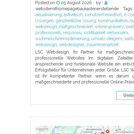
Posted on
05 August 2026
by :
websitemithomepagebaukastenerstellende
Tags:
aktualisierung
,
ästhetisch
,
benutzerfreundlich
,
e-co
lösungen
,
ganzheitliche lösung
,
kommunikation
,
k
webdesign
,
maßgeschneidert
,
online-präsenz
,
part
professionell
,
responsiv
,
sichtbarkeit verbessern
,
suchmaschinenoptimierung
,
umsatz steigern
,
wart
webdesign
,
webdesigner
,
zusammenarbeit
LSC Webdesign: Ihr Partner für maßgeschnei
professionelle Websites Im digitalen Zeitalter
ansprechende und funktionale Website ein entsc
Erfolgsfaktor für Unternehmen jeder Größe. LSC 
ist Ihr kompetenter Partner, wenn es darum g
maßgeschneiderte und professionelle Online-Präs
Weite