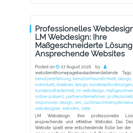
Professionelles Webdesign
LM Webdesign: Ihre
Maßgeschneiderte Lösung
Ansprechende Websites
Posted on
07 August 2026
by :
websitemithomepagebaukastenerstellende
Tags:
benutzererfahrung
,
benutzerfreundlichkeit
,
design
,
individuell
,
kreatives design
,
kundenanforderungen
kundenzufriedenheit
,
lm webdesign
,
maßgeschneid
online-präsenz
,
partnerunternehmen
,
professionel
responsives design
,
seo
,
suchmaschinenoptimieru
webdesigner
,
websites
,
ziele
LM Webdesign: Ihre professionelle Lö
ansprechende und effektive Websites Das Des
Website spielt eine entscheidende Rolle bei der