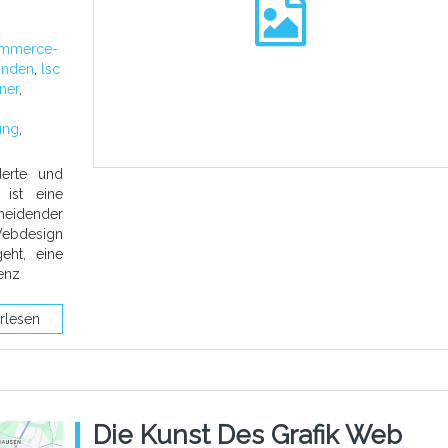
mmerce-
unden
,
lsc
ner
,
ung
,
derte und
 ist eine
heidender
Webdesign
eht, eine
enz
rlesen
Die Kunst Des Grafik Web