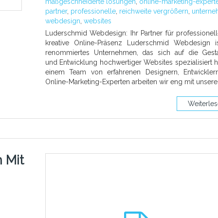
maßgeschneiderte lösungen
,
online-marketing-expert
partner
,
professionelle
,
reichweite vergrößern
,
untern
webdesign
,
websites
Luderschmid Webdesign: Ihr Partner für professionel
kreative Online-Präsenz Luderschmid Webdesign i
renommiertes Unternehmen, das sich auf die Gest
und Entwicklung hochwertiger Websites spezialisiert ha
einem Team von erfahrenen Designern, Entwickler
Online-Marketing-Experten arbeiten wir eng mit unser
Weiterle
 Mit