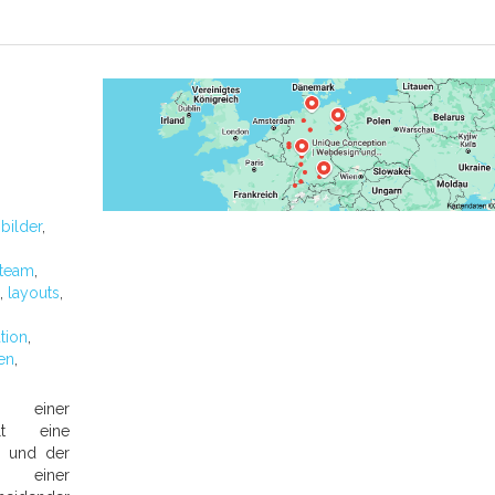
:
bilder
,
-team
,
,
layouts
,
tion
,
en
,
n einer
elt eine
s und der
 einer