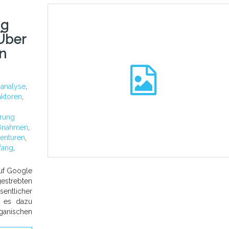
ng
Über
n
:
analyse
,
aktoren
,
rung
ßnahmen
,
enturen
,
fang
,
uf Google
estrebten
sentlicher
da es dazu
rganischen