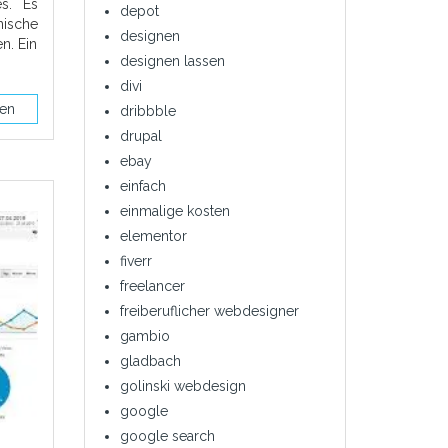
es. Es
depot
nische
designen
n. Ein
designen lassen
divi
sen
dribbble
drupal
ebay
einfach
einmalige kosten
elementor
fiverr
freelancer
freiberuflicher webdesigner
gambio
gladbach
golinski webdesign
google
google search