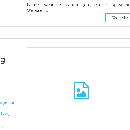
Partner, wenn es darum geht, eine maßgeschnei
Website zu
Weiterle
ng
:
agentur
,
ition
,
ge
,