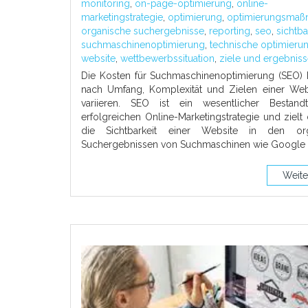
monitoring
,
on-page-optimierung
,
online-
marketingstrategie
,
optimierung
,
optimierungsma
organische suchergebnisse
,
reporting
,
seo
,
sichtba
suchmaschinenoptimierung
,
technische optimieru
website
,
wettbewerbssituation
,
ziele und ergebnis
Die Kosten für Suchmaschinenoptimierung (SEO) 
nach Umfang, Komplexität und Zielen einer Webs
variieren. SEO ist ein wesentlicher Bestandt
erfolgreichen Online-Marketingstrategie und zielt 
die Sichtbarkeit einer Website in den org
Suchergebnissen von Suchmaschinen wie Google
Weite