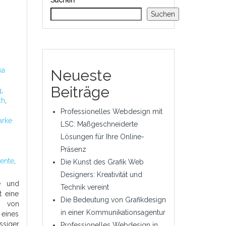
Suchen
Suchen
ka
Neueste
Beiträge
g
,
ch
,
Professionelles Webdesign mit
rke
LSC: Maßgeschneiderte
Lösungen für Ihre Online-
Präsenz
mente
,
Die Kunst des Grafik Web
Designers: Kreativität und
e und
Technik vereint
t eine
Die Bedeutung von Grafikdesign
e von
in einer Kommunikationsagentur
eines
siger
Professionelles Webdesign in