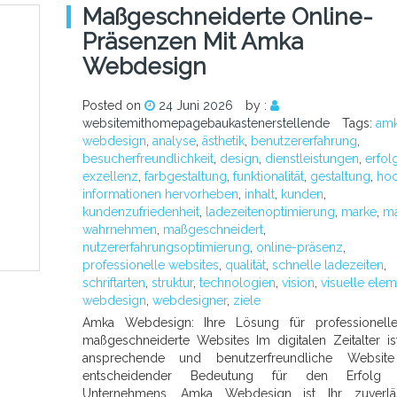
Maßgeschneiderte Online-
Präsenzen Mit Amka
Webdesign
Posted on
24 Juni 2026
by :
websitemithomepagebaukastenerstellende
Tags:
am
webdesign
,
analyse
,
ästhetik
,
benutzererfahrung
,
besucherfreundlichkeit
,
design
,
dienstleistungen
,
erfol
exzellenz
,
farbgestaltung
,
funktionalität
,
gestaltung
,
ho
informationen hervorheben
,
inhalt
,
kunden
,
kundenzufriedenheit
,
ladezeitenoptimierung
,
marke
,
ma
wahrnehmen
,
maßgeschneidert
,
nutzererfahrungsoptimierung
,
online-präsenz
,
professionelle websites
,
qualität
,
schnelle ladezeiten
,
schriftarten
,
struktur
,
technologien
,
vision
,
visuelle ele
webdesign
,
webdesigner
,
ziele
Amka Webdesign: Ihre Lösung für professionell
maßgeschneiderte Websites Im digitalen Zeitalter is
ansprechende und benutzerfreundliche Websit
entscheidender Bedeutung für den Erfolg 
Unternehmens. Amka Webdesign ist Ihr zuverläs