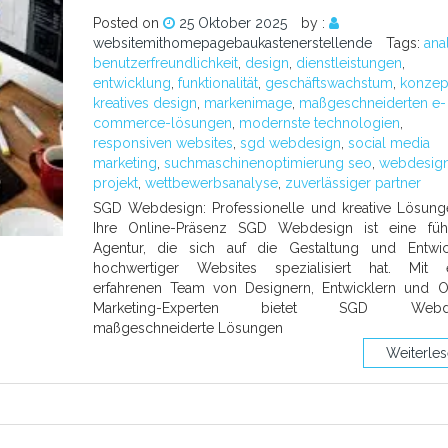
Posted on
25 Oktober 2025
by :
websitemithomepagebaukastenerstellende
Tags:
ana
benutzerfreundlichkeit
,
design
,
dienstleistungen
,
entwicklung
,
funktionalität
,
geschäftswachstum
,
konzep
kreatives design
,
markenimage
,
maßgeschneiderten e-
commerce-lösungen
,
modernste technologien
,
responsiven websites
,
sgd webdesign
,
social media
marketing
,
suchmaschinenoptimierung seo
,
webdesig
projekt
,
wettbewerbsanalyse
,
zuverlässiger partner
SGD Webdesign: Professionelle und kreative Lösung
Ihre Online-Präsenz SGD Webdesign ist eine füh
Agentur, die sich auf die Gestaltung und Entwic
hochwertiger Websites spezialisiert hat. Mit 
erfahrenen Team von Designern, Entwicklern und O
Marketing-Experten bietet SGD Webde
maßgeschneiderte Lösungen
Weiterle