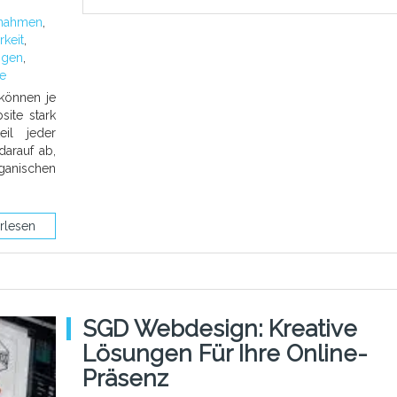
ßnahmen
,
rkeit
,
ngen
,
se
können je
ite stark
eil jeder
darauf ab,
anischen
rlesen
SGD Webdesign: Kreative
Lösungen Für Ihre Online-
Präsenz