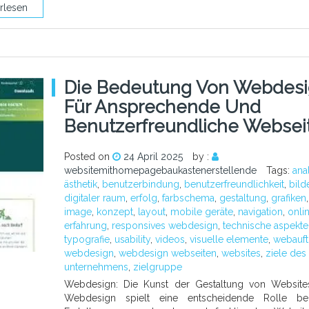
rlesen
Die Bedeutung Von Webdes
Für Ansprechende Und
Benutzerfreundliche Websei
Posted on
24 April 2025
by :
websitemithomepagebaukastenerstellende
Tags:
ana
ästhetik
,
benutzerbindung
,
benutzerfreundlichkeit
,
bild
digitaler raum
,
erfolg
,
farbschema
,
gestaltung
,
grafiken
,
image
,
konzept
,
layout
,
mobile geräte
,
navigation
,
onli
erfahrung
,
responsives webdesign
,
technische aspekte
typografie
,
usability
,
videos
,
visuelle elemente
,
webauftr
webdesign
,
webdesign webseiten
,
websites
,
ziele des
unternehmens
,
zielgruppe
Webdesign: Die Kunst der Gestaltung von Website
Webdesign spielt eine entscheidende Rolle be