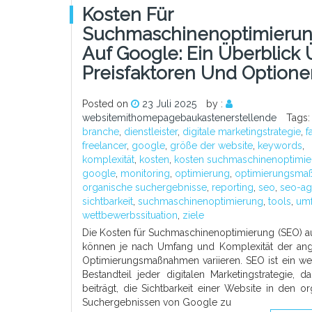
Kosten Für
Suchmaschinenoptimieru
Auf Google: Ein Überblick 
Preisfaktoren Und Optione
Posted on
23 Juli 2025
by :
websitemithomepagebaukastenerstellende
Tags
branche
,
dienstleister
,
digitale marketingstrategie
,
f
freelancer
,
google
,
größe der website
,
keywords
,
komplexität
,
kosten
,
kosten suchmaschinenoptimie
google
,
monitoring
,
optimierung
,
optimierungsma
organische suchergebnisse
,
reporting
,
seo
,
seo-ag
sichtbarkeit
,
suchmaschinenoptimierung
,
tools
,
um
wettbewerbssituation
,
ziele
Die Kosten für Suchmaschinenoptimierung (SEO) a
können je nach Umfang und Komplexität der ang
Optimierungsmaßnahmen variieren. SEO ist ein we
Bestandteil jeder digitalen Marketingstrategie, 
beiträgt, die Sichtbarkeit einer Website in den o
Suchergebnissen von Google zu