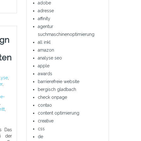
adobe
adresse
affinity
agentur
suchmaschinenoptimierung
ign
all inkl
amazon
ten
analyse seo
apple
awards
lyse
,
barrierefreie website
er
,
bergisch gladbach
ne-
check onpage
,
contao
itt
,
content optimierung
creative
css
s Das
i der
de