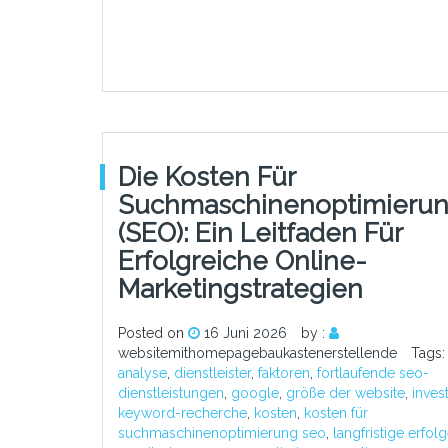
Die Kosten Für
Suchmaschinenoptimieru
(SEO): Ein Leitfaden Für
Erfolgreiche Online-
Marketingstrategien
Posted on
16 Juni 2026
by :
websitemithomepagebaukastenerstellende
Tags
analyse
,
dienstleister
,
faktoren
,
fortlaufende seo-
dienstleistungen
,
google
,
größe der website
,
invest
keyword-recherche
,
kosten
,
kosten für
suchmaschinenoptimierung seo
,
langfristige erfol