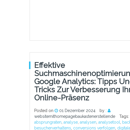
Effektive
Suchmaschinenoptimierun
Google Analytics: Tipps U
Tricks Zur Verbesserung Ih
Online-Präsenz
Posted on
01 Dezember 2024
by :
websitemithomepagebaukastenerstellende
Tags:
absprungraten
,
analyse
,
analysen
,
analysetool
,
back
besucherverhaltens
,
conversions verfolgen
,
digital