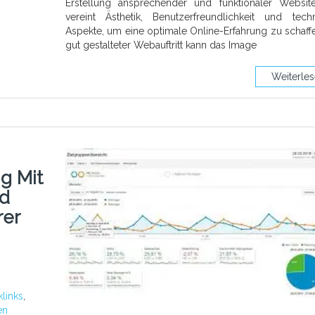
Erstellung ansprechender und funktionaler Websit
vereint Ästhetik, Benutzerfreundlichkeit und tech
Aspekte, um eine optimale Online-Erfahrung zu schaffe
gut gestalteter Webauftritt kann das Image
Weiterle
g Mit
nd
rer
links
,
en