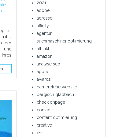
2021
kate
,
adobe
fe
,
,
adresse
affinity
op ist
agentur
häfts.
suchmaschinenoptimierung
en der
all inkl
n und
 Ihres
amazon
analyse seo
sen
apple
awards
barrierefreie website
bergisch gladbach
check onpage
contao
content optimierung
creative
css