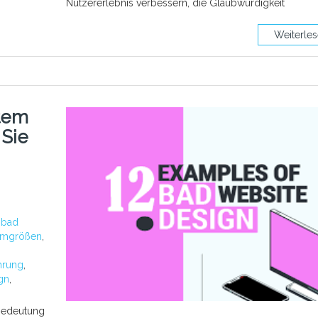
Nutzererlebnis verbessern, die Glaubwürdigkeit
Weiterle
tem
Sie
:
bad
irmgrößen
,
hrung
,
ign
,
Bedeutung