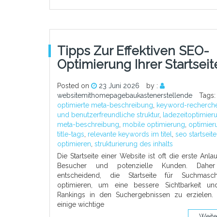
Tipps Zur Effektiven SEO-
Optimierung Ihrer Startseit
Posted on
23 Juni 2026
by :
websitemithomepagebaukastenerstellende
Tags
optimierte meta-beschreibung
,
keyword-recherch
und benutzerfreundliche struktur
,
ladezeitoptimier
meta-beschreibung
,
mobile optimierung
,
optimier
title-tags
,
relevante keywords im titel
,
seo startseite
optimieren
,
strukturierung des inhalts
Die Startseite einer Website ist oft die erste Anlau
Besucher und potenzielle Kunden. Dahe
entscheidend, die Startseite für Suchmasc
optimieren, um eine bessere Sichtbarkeit u
Rankings in den Suchergebnissen zu erzielen. 
einige wichtige
Weite