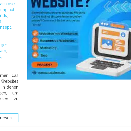
:
analyse
,
lung auf
ends
,
s
,
nzept
,
-
ager
,
eam
,
s
,
hmen, das
 Websites
, in denen
lzen, um
enzen zu
rlesen