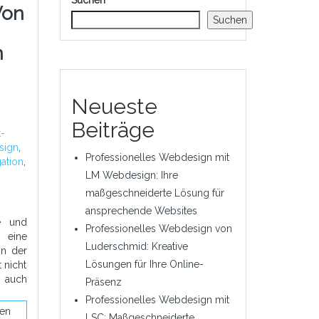
Suchen
Von
Suchen
n
Neueste
Beiträge
-
sign
,
Professionelles Webdesign mit
gation
,
LM Webdesign: Ihre
maßgeschneiderte Lösung für
ansprechende Websites
le und
Professionelles Webdesign von
 eine
Luderschmid: Kreative
in der
Lösungen für Ihre Online-
t nicht
auch
Präsenz
Professionelles Webdesign mit
sen
LSC: Maßgeschneiderte