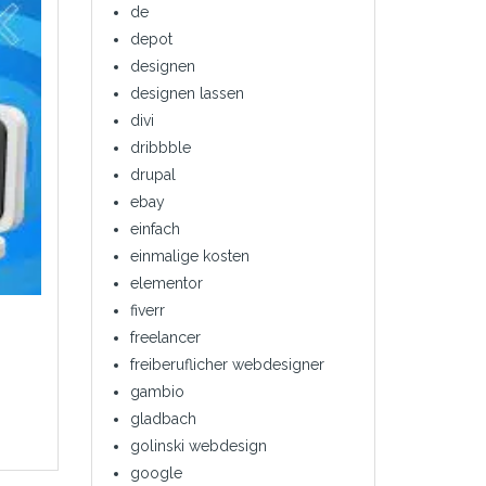
de
depot
designen
designen lassen
divi
dribbble
drupal
ebay
einfach
einmalige kosten
elementor
fiverr
freelancer
freiberuflicher webdesigner
gambio
gladbach
golinski webdesign
google