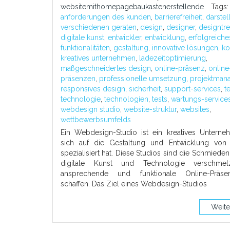
websitemithomepagebaukastenerstellende
Tags
anforderungen des kunden
,
barrierefreiheit
,
darstel
verschiedenen geräten
,
design
,
designer
,
designtr
digitale kunst
,
entwickler
,
entwicklung
,
erfolgreiche
funktionalitäten
,
gestaltung
,
innovative lösungen
,
ko
kreatives unternehmen
,
ladezeitoptimierung
,
maßgeschneidertes design
,
online-präsenz
,
online
präsenzen
,
professionelle umsetzung
,
projektman
responsives design
,
sicherheit
,
support-services
,
t
technologie
,
technologien
,
tests
,
wartungs-service
webdesign studio
,
website-struktur
,
websites
,
wettbewerbsumfelds
Ein Webdesign-Studio ist ein kreatives Unterne
sich auf die Gestaltung und Entwicklung von
spezialisiert hat. Diese Studios sind die Schmieden
digitale Kunst und Technologie verschme
ansprechende und funktionale Online-Präs
schaffen. Das Ziel eines Webdesign-Studios
Weite