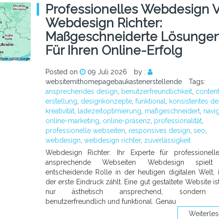
Professionelles Webdesign 
Webdesign Richter:
Maßgeschneiderte Lösunge
Für Ihren Online-Erfolg
Posted on
09 Juli 2026
by :
websitemithomepagebaukastenerstellende
Tags:
ansprechendes design
,
benutzerfreundlichkeit
,
content
erstellung
,
designkonzepte
,
funktional
,
konsistentes de
kreativität
,
ladezeitoptimierung
,
maßgeschneidert
,
navi
online-marketing
,
online-präsenz
,
professionalität
,
professionelle webseiten
,
responsives design
,
seo
,
webdesign
,
webdesign richter
,
zuverlässigkeit
Webdesign Richter: Ihr Experte für professionel
ansprechende Webseiten Webdesign spielt
entscheidende Rolle in der heutigen digitalen Welt, 
der erste Eindruck zählt. Eine gut gestaltete Website is
nur ästhetisch ansprechend, sondern 
benutzerfreundlich und funktional. Genau
Weiterle