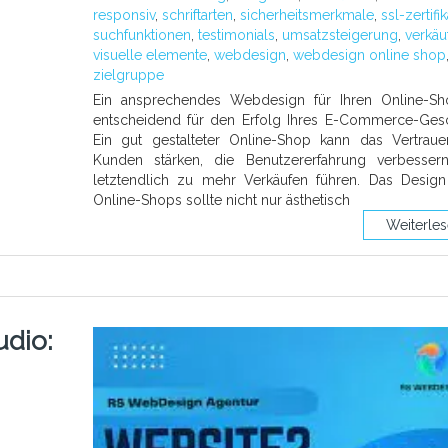
responsiv
,
schriftarten
,
sicherheitsmerkmale
,
ssl-zertifi
suchfunktionen
,
testimonials
,
umsatzsteigerung
,
verkäu
visuelle elemente
,
webdesign
,
webdesign online shop
zielgruppe
Ein ansprechendes Webdesign für Ihren Online-Sh
entscheidend für den Erfolg Ihres E-Commerce-Gesc
Ein gut gestalteter Online-Shop kann das Vertrau
Kunden stärken, die Benutzererfahrung verbesser
letztendlich zu mehr Verkäufen führen. Das Design
Online-Shops sollte nicht nur ästhetisch
Weiterle
dio: