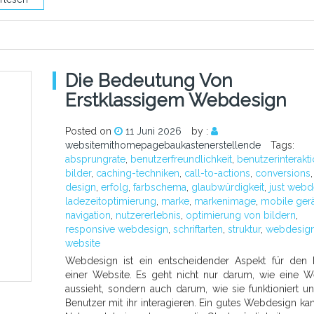
Die Bedeutung Von
Erstklassigem Webdesign
Posted on
11 Juni 2026
by :
websitemithomepagebaukastenerstellende
Tags:
absprungrate
,
benutzerfreundlichkeit
,
benutzerinterakt
bilder
,
caching-techniken
,
call-to-actions
,
conversions
,
design
,
erfolg
,
farbschema
,
glaubwürdigkeit
,
just webd
ladezeitoptimierung
,
marke
,
markenimage
,
mobile ger
navigation
,
nutzererlebnis
,
optimierung von bildern
,
responsive webdesign
,
schriftarten
,
struktur
,
webdesig
website
Webdesign ist ein entscheidender Aspekt für den 
einer Website. Es geht nicht nur darum, wie eine W
aussieht, sondern auch darum, wie sie funktioniert u
Benutzer mit ihr interagieren. Ein gutes Webdesign ka