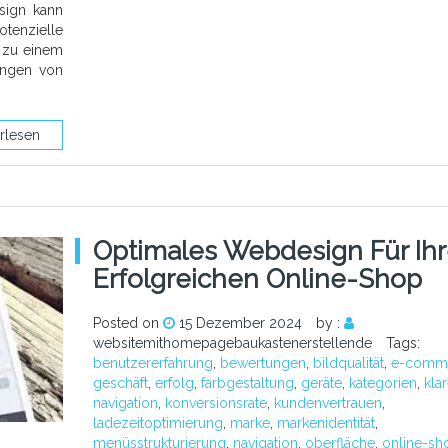
sign kann
tenzielle
e zu einem
angen von
rlesen
Optimales Webdesign Für Ih
Erfolgreichen Online-Shop
Posted on
15 Dezember 2024
by :
websitemithomepagebaukastenerstellende
Tags:
benutzererfahrung
,
bewertungen
,
bildqualität
,
e-comm
geschäft
,
erfolg
,
farbgestaltung
,
geräte
,
kategorien
,
kla
navigation
,
konversionsrate
,
kundenvertrauen
,
ladezeitoptimierung
,
marke
,
markenidentität
,
menüsstrukturierung
,
navigation
,
oberfläche
,
online-sh