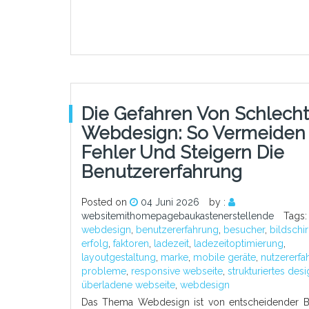
Die Gefahren Von Schlech
Webdesign: So Vermeiden 
Fehler Und Steigern Die
Benutzererfahrung
Posted on
04 Juni 2026
by :
websitemithomepagebaukastenerstellende
Tags
webdesign
,
benutzererfahrung
,
besucher
,
bildsch
erfolg
,
faktoren
,
ladezeit
,
ladezeitoptimierung
,
layoutgestaltung
,
marke
,
mobile geräte
,
nutzererfa
probleme
,
responsive webseite
,
strukturiertes des
überladene webseite
,
webdesign
Das Thema Webdesign ist von entscheidender 