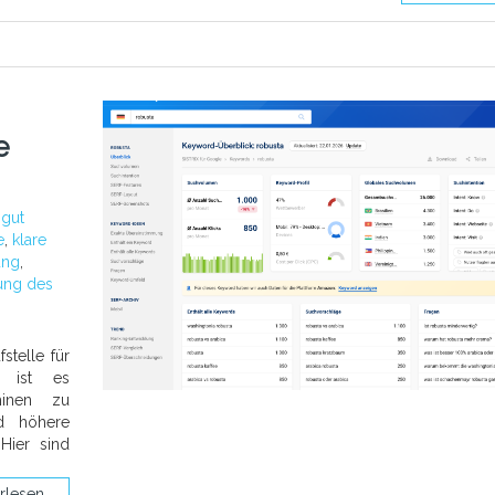
e
:
gut
e
,
klare
ung
,
ung des
fstelle für
r ist es
hinen zu
nd höhere
Hier sind
rlesen