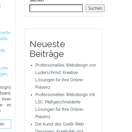
Suchen
s
Suchen
mierte
alte
,
Neueste
,
kte
,
Beiträge
Professionelles Webdesign von
ische
Luderschmid: Kreative
agen
,
Lösungen für Ihre Online-
signs
Präsenz
tware,
Professionelles Webdesign mit
 ihren
LSC: Maßgeschneiderte
ie es
Lösungen für Ihre Online-
u
Präsenz
sen
Die Kunst des Grafik Web
Designers: Kreativität und