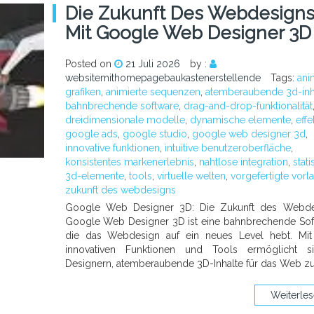
Die Zukunft Des Webdesign
Mit Google Web Designer 3D
Posted on
21 Juli 2026
by :
websitemithomepagebaukastenerstellende
Tags:
ani
grafiken
,
animierte sequenzen
,
atemberaubende 3d-inh
bahnbrechende software
,
drag-and-drop-funktionalität
dreidimensionale modelle
,
dynamische elemente
,
effe
google ads
,
google studio
,
google web designer 3d
,
innovative funktionen
,
intuitive benutzeroberfläche
,
konsistentes markenerlebnis
,
nahtlose integration
,
stat
3d-elemente
,
tools
,
virtuelle welten
,
vorgefertigte vorl
zukunft des webdesigns
Google Web Designer 3D: Die Zukunft des Webde
Google Web Designer 3D ist eine bahnbrechende Sof
die das Webdesign auf ein neues Level hebt. Mit
innovativen Funktionen und Tools ermöglicht s
Designern, atemberaubende 3D-Inhalte für das Web z
Weiterle