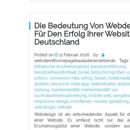
Die Bedeutung Von Webde
Für Den Erfolg Ihrer Websit
Deutschland
Posted on
11 Februar 2026
by :
websitemithomepagebaukastenerstellende
Tags:
ästhetische erscheinungsbild
,
benutzererfahrung
,
benutzerfreundlichkeit
,
bilder
,
bildschirmgrößen
,
c
actions
,
conversion-rate
,
erfolg
,
farben
,
funktionalit
grafiken
,
keywords meta-tags seitenstruktur
,
ladeze
leistung
,
markenidentität
,
markenidentität seo
suchmaschinenoptimierung
,
mobile welt
,
navigatio
responsive design
,
schriftarten
,
visuelle gestaltung
,
webdesign
,
website
Webdesign ist ein entscheidender Aspekt für d
einer Website. Es umfasst nicht nur das äs
Erscheinungsbild einer Website, sondern au