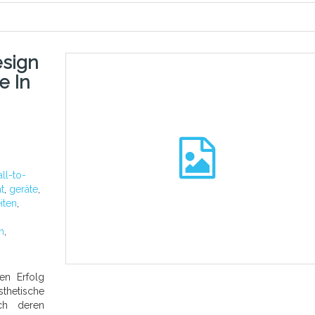
sign
e In
all-to-
ät
,
geräte
,
iten
,
n
,
en Erfolg
thetische
ch deren