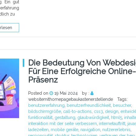
g. Ein gut
rfahrung
dlich zu
rlesen
Die Bedeutung Von Webdes
Für Eine Erfolgreiche Online-
Präsenz
Posted on
19 Mai 2024
by :
websitemithomepagebaukastenerstellende
Tags:
benutzererfahrung
,
benutzerfreundlichkeit
,
besucher
,
bildschirmgröße
,
call-to-actions
,
css3
,
design
,
entwick
funktionalität
,
gestaltung
,
glaubwürdigkeit
,
html5
,
inhalt
interaktion mit der seite verbessern
,
internetauftritt
,
java
ladezeiten
,
mobile geräte
,
navigation
,
nutzererlebnis
,
responsivität
,
struktur
,
technologien
,
vertrauen der bes