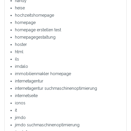
handy
heise
hochzeitshomepage
homepage
homepage erstellen test
homepagegestaltung
hoster
html
ils
imdalo
immobilienmakler homepage
internetagentur
internetagentur suchmaschinenoptimierung
internetseite
ionos
it
jimdo
jimdo suchmaschinenoptimierung