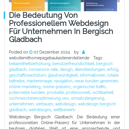
Die Bedeutung Von
Professionellem Webdesign
Für Unternehmen In Bergisch
Gladbach
Posted on
07 Dezember 2024
by :
websitemithomepagebaukastenerstellende
Tags:
bekanntheitserhöhung
,
benutzerfreundlichkeit
,
bergisch
gladbach
,
conversion-rate
,
design
,
dienstleistungen
,
erfolg
,
geschäftswachstum
,
glaubwürdigkeit
,
informationen
,
lokale
betriebe
,
markenimage
,
navigation
,
neue kunden gewinnen
,
online-marketing
,
online-präsenz
,
organischer traffic
,
potenzielle kunden
,
produkte
,
professionell
,
sichtbarkeit
,
suchmaschinenoptimierung seo
,
umsatzsteigerung
,
unternehmen
,
vertrauen
,
webdesign
,
webdesign bergisch
gladbach
,
webdesigns
,
wettbewerb
Webdesign Bergisch Gladbach: Die Bedeutung einer
professionellen Online-Präsenz für Unternehmen In der
heutigen digitalen Welt ist eine ansprechende und