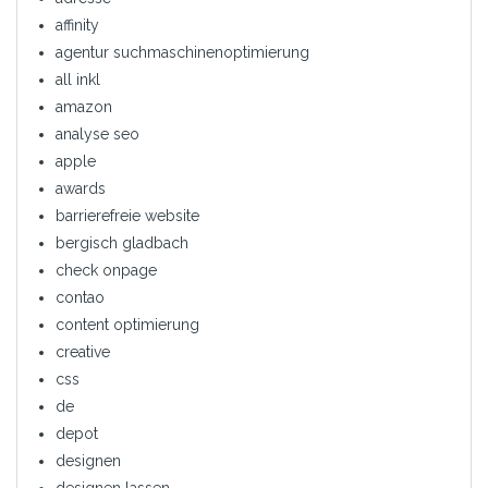
affinity
agentur suchmaschinenoptimierung
all inkl
amazon
analyse seo
apple
awards
barrierefreie website
bergisch gladbach
check onpage
contao
content optimierung
creative
css
de
depot
designen
designen lassen