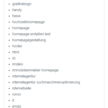
grafikdesign
handy
heise
hochzeitshomepage
homepage
homepage erstellen test
homepagegestaltung
hoster
html
ils
imdalo
immobilienmakler homepage
internetagentur
internetagentur suchmaschinenoptimierung
internetseite
ionos
it
jimdo