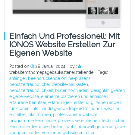
Einfach Und Professionell: Mit
IONOS Website Erstellen Zur
Eigenen Website
Posted on
28 Januar 2024
by :
websitemithomepagebaukastenerstellende
Tags:
anfänger
,
beeindruckende online-präsenz
,
benutzerfreundlicher website-baukasten
,
benutzerfreundlichkeit
,
bilder hochladen
,
designfähigkeiten
,
eigene website
,
elemente platzieren und anpassen
,
erfahrene benutzer
,
erfahrungen
,
erstellung
,
farben ändern
,
funktionen
,
intuitive drag-and-drop-editor
,
ionos website
erstellen
,
plattformen
,
professionelle website
,
programmierkenntnisse
,
prozess vereinfachen
,
technischen
kenntnisse
,
texte bearbeiten
,
tools
,
überwältigende aufgabe
,
vorlagen
,
vorteil von ionos website erstellen