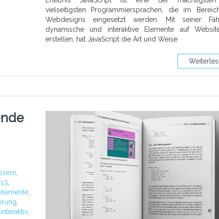
Erlebnis JavaScript ist eine der mächtigste
vielseitigsten Programmiersprachen, die im Berei
Webdesigns eingesetzt werden. Mit seiner Fähig
dynamische und interaktive Elemente auf Websit
erstellen, hat JavaScript die Art und Weise
Weiterle
ende
ssern
,
ss3
,
elemente
,
ierung
,
,
interaktiv
,