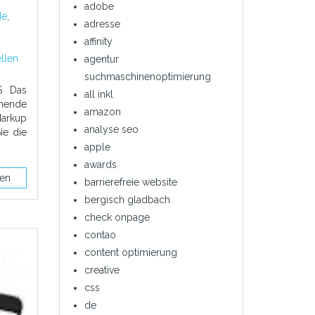
adobe
de
,
adresse
affinity
llen
agentur
suchmaschinenoptimierung
S Das
all inkl
hnende
amazon
Markup
analyse seo
ie die
apple
awards
sen
barrierefreie website
bergisch gladbach
check onpage
contao
content optimierung
creative
css
de