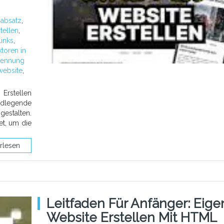
:
absatz
,
tellen
,
links
,
ktoren in
rennung
website
,
Erstellen
ndlegende
gestalten.
t, um die
rlesen
Leitfaden Für Anfänger: Eige
Website Erstellen Mit HTML