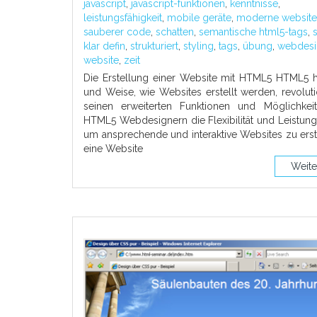
javascript
,
javascript-funktionen
,
kenntnisse
,
leistungsfähigkeit
,
mobile geräte
,
moderne website
sauberer code
,
schatten
,
semantische html5-tags
,
s
klar defin
,
strukturiert
,
styling
,
tags
,
übung
,
webdesi
website
,
zeit
Die Erstellung einer Website mit HTML5 HTML5 ha
und Weise, wie Websites erstellt werden, revolutio
seinen erweiterten Funktionen und Möglichkeit
HTML5 Webdesignern die Flexibilität und Leistungs
um ansprechende und interaktive Websites zu ers
eine Website
Weite