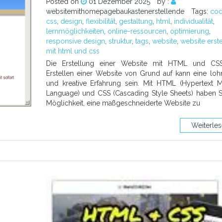
Posted on
01 Dezember 2025
by :
websitemithomepagebaukastenerstellende
Tags:
co
css
,
design
,
flexibilität
,
gestaltung
,
html
,
individualität
,
lernmöglichkeiten
,
online-ressourcen
,
optimierung
,
responsive design
,
struktur
,
tags
,
website
,
website erste
mit html und css
Die Erstellung einer Website mit HTML und CS
Erstellen einer Website von Grund auf kann eine lo
und kreative Erfahrung sein. Mit HTML (Hypertext 
Language) und CSS (Cascading Style Sheets) haben S
Möglichkeit, eine maßgeschneiderte Website zu
Weiterle
n