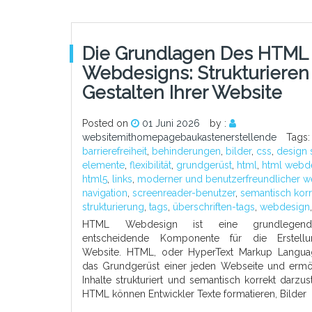
Die Grundlagen Des HTML
Webdesigns: Strukturiere
Gestalten Ihrer Website
Posted on
01 Juni 2026
by :
websitemithomepagebaukastenerstellende
Tags
barrierefreiheit
,
behinderungen
,
bilder
,
css
,
design 
elemente
,
flexibilität
,
grundgerüst
,
html
,
html webd
html5
,
links
,
moderner und benutzerfreundlicher w
navigation
,
screenreader-benutzer
,
semantisch korr
strukturierung
,
tags
,
überschriften-tags
,
webdesign
HTML Webdesign ist eine grundlegend
entscheidende Komponente für die Erstellu
Website. HTML, oder HyperText Markup Languag
das Grundgerüst einer jeden Webseite und ermög
Inhalte strukturiert und semantisch korrekt darzust
HTML können Entwickler Texte formatieren, Bilder