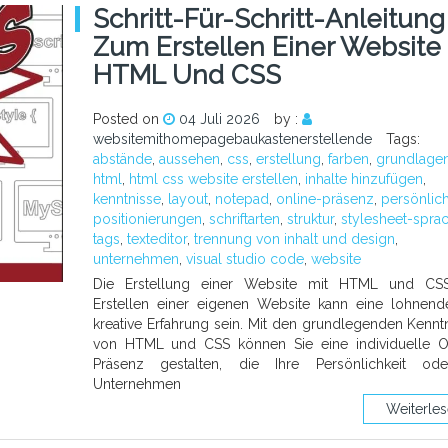
Schritt-Für-Schritt-Anleitung
Zum Erstellen Einer Website 
HTML Und CSS
Posted on
04 Juli 2026
by :
websitemithomepagebaukastenerstellende
Tags:
abstände
,
aussehen
,
css
,
erstellung
,
farben
,
grundlage
html
,
html css website erstellen
,
inhalte hinzufügen
,
kenntnisse
,
layout
,
notepad
,
online-präsenz
,
persönlich
positionierungen
,
schriftarten
,
struktur
,
stylesheet-spra
tags
,
texteditor
,
trennung von inhalt und design
,
unternehmen
,
visual studio code
,
website
Die Erstellung einer Website mit HTML und CS
Erstellen einer eigenen Website kann eine lohnen
kreative Erfahrung sein. Mit den grundlegenden Kennt
von HTML und CSS können Sie eine individuelle O
Präsenz gestalten, die Ihre Persönlichkeit ode
Unternehmen
Weiterle