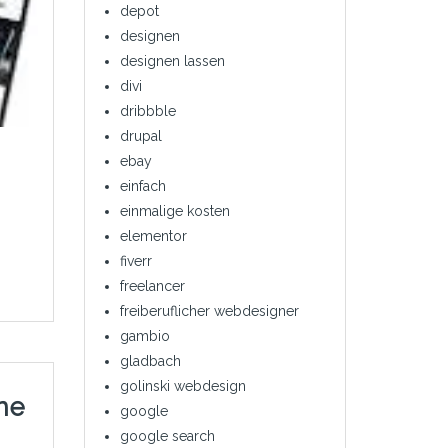
depot
designen
designen lassen
divi
dribbble
drupal
ebay
einfach
einmalige kosten
elementor
fiverr
freelancer
freiberuflicher webdesigner
gambio
gladbach
golinski webdesign
ne
google
google search