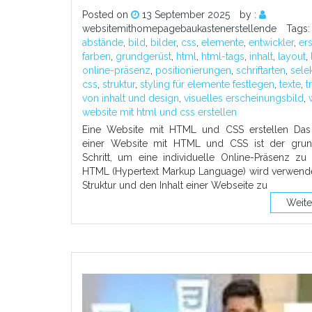
Posted on
13 September 2025
by :
websitemithomepagebaukastenerstellende
Tags
abstände
,
bild
,
bilder
,
css
,
elemente
,
entwickler
,
ers
farben
,
grundgerüst
,
html
,
html-tags
,
inhalt
,
layout
,
online-präsenz
,
positionierungen
,
schriftarten
,
sele
css
,
struktur
,
styling für elemente festlegen
,
texte
,
t
von inhalt und design
,
visuelles erscheinungsbild
,
website mit html und css erstellen
Eine Website mit HTML und CSS erstellen Das 
einer Website mit HTML und CSS ist der gru
Schritt, um eine individuelle Online-Präsenz zu 
HTML (Hypertext Markup Language) wird verwende
Struktur und den Inhalt einer Webseite zu
Weite