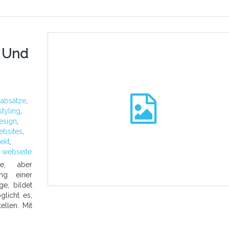
n Und
:
absätze
,
styling
,
esign
,
ebsites
,
ekt
,
,
webseite
e, aber
ng einer
e, bildet
licht es,
ellen. Mit