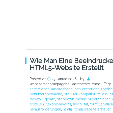
Wie Man Eine Beeindruck
HTML5-Website Erstellt
Posted on
23 Januar 2026
by :
websitemithomepagebaukastenerstellende
Tags:
animationen
,
ansprechend
,
benutzererlebnis verbe
benutzeroberfläche
,
browser-kompatibilität
,
css
,
c
desktop-geräte
,
dropdown-menüs bildergalerien
,
erstellen
,
flexbox-layouts
,
flexibilität
,
formularvalid
herausforderungen
,
html5
,
html5 website erstellen