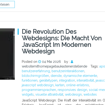
rlesen
Die Revolution Des
Webdesigns: Die Macht Von
JavaScript Im Modernen
Webdesign
Posted on
04 Mai 2026
by :
websitemithomepagebaukastenerstellende
Tags:
api
benutzererfahrung
,
benutzerinteraktionen
,
bildschirmgrößen
,
dienste
,
dynamische elemente
,
funktionen
,
gerätetypen
,
integration
,
interaktivität
,
javasc
javascript webdesign
,
karten
,
online-erlebnis
,
programmiersprachen
,
responsives design
,
social-med
widgets
,
visuelle attraktivität
,
webdesign
,
websites
JavaScript Webdesign: Die Kraft der Interaktivität im O