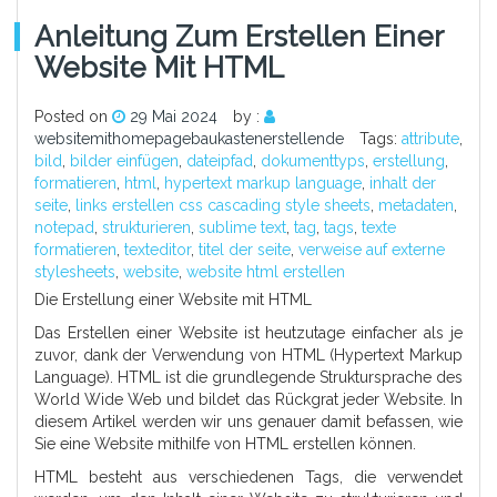
Anleitung Zum Erstellen Einer
Website Mit HTML
Posted on
29 Mai 2024
by :
websitemithomepagebaukastenerstellende
Tags:
attribute
,
bild
,
bilder einfügen
,
dateipfad
,
dokumenttyps
,
erstellung
,
formatieren
,
html
,
hypertext markup language
,
inhalt der
seite
,
links erstellen css cascading style sheets
,
metadaten
,
notepad
,
strukturieren
,
sublime text
,
tag
,
tags
,
texte
formatieren
,
texteditor
,
titel der seite
,
verweise auf externe
stylesheets
,
website
,
website html erstellen
Die Erstellung einer Website mit HTML
Das Erstellen einer Website ist heutzutage einfacher als je
zuvor, dank der Verwendung von HTML (Hypertext Markup
Language). HTML ist die grundlegende Struktursprache des
World Wide Web und bildet das Rückgrat jeder Website. In
diesem Artikel werden wir uns genauer damit befassen, wie
Sie eine Website mithilfe von HTML erstellen können.
HTML besteht aus verschiedenen Tags, die verwendet