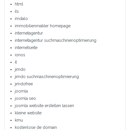
html
ils
imdalo
immobilienmakler homepage
internetagentur
internetagentur suchmaschinenoptimierung
internetseite
ionos
it
jimdo
jimdo suchmaschinenoptimierung
jimdofree
joomla
joomla seo
joomla website erstellen lassen
kleine website
kmu
kostenlose de domain