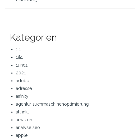
Kategorien
1 1
1&1
1und1
2021
adobe
adresse
affinity
agentur suchmaschinenoptimierung
all inkl
amazon
analyse seo
apple