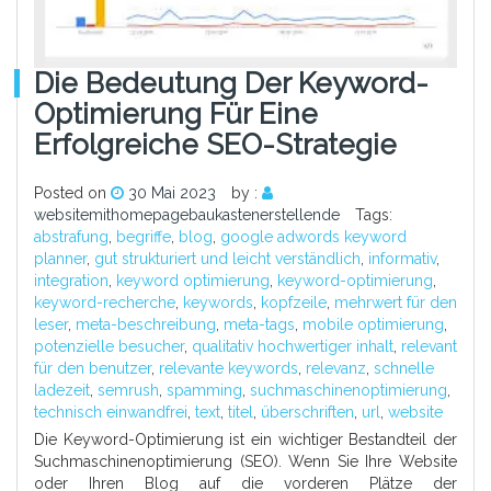
Die Bedeutung Der Keyword-
Optimierung Für Eine
Erfolgreiche SEO-Strategie
Posted on
30 Mai 2023
by :
websitemithomepagebaukastenerstellende
Tags:
abstrafung
,
begriffe
,
blog
,
google adwords keyword
planner
,
gut strukturiert und leicht verständlich
,
informativ
,
integration
,
keyword optimierung
,
keyword-optimierung
,
keyword-recherche
,
keywords
,
kopfzeile
,
mehrwert für den
leser
,
meta-beschreibung
,
meta-tags
,
mobile optimierung
,
potenzielle besucher
,
qualitativ hochwertiger inhalt
,
relevant
für den benutzer
,
relevante keywords
,
relevanz
,
schnelle
ladezeit
,
semrush
,
spamming
,
suchmaschinenoptimierung
,
technisch einwandfrei
,
text
,
titel
,
überschriften
,
url
,
website
Die Keyword-Optimierung ist ein wichtiger Bestandteil der
Suchmaschinenoptimierung (SEO). Wenn Sie Ihre Website
oder Ihren Blog auf die vorderen Plätze der