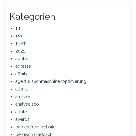
Kategorien
1 1
1&1
1und1
2021
adobe
adresse
affinity
agentur suchmaschinenoptimierung
all inkl
amazon
analyse seo
apple
awards
barrierefreie website
bergisch gladbach