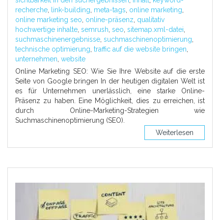
sichtbarkeit in den suchergebnissen
,
inhalt
,
keyword-
recherche
,
link-building
,
meta-tags
,
online marketing
,
online marketing seo
,
online-präsenz
,
qualitativ
hochwertige inhalte
,
semrush
,
seo
,
sitemap.xml-datei
,
suchmaschinenergebnisse
,
suchmaschinenoptimierung
,
technische optimierung
,
traffic auf die website bringen
,
unternehmen
,
website
Online Marketing SEO: Wie Sie Ihre Website auf die erste
Seite von Google bringen In der heutigen digitalen Welt ist
es für Unternehmen unerlässlich, eine starke Online-
Präsenz zu haben. Eine Möglichkeit, dies zu erreichen, ist
durch Online-Marketing-Strategien wie
Suchmaschinenoptimierung (SEO).
Weiterlesen