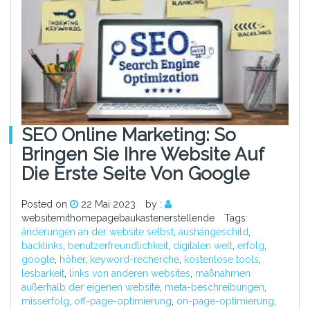
SEO Online Marketing: So
Bringen Sie Ihre Website Auf
Die Erste Seite Von Google
Posted on
22 Mai 2023
by :
websitemithomepagebaukastenerstellende
Tags:
änderungen an der website selbst
,
aushängeschild
,
backlinks
,
benutzerfreundlichkeit
,
digitalen welt
,
erfolg
,
google
,
höher
,
keyword-recherche
,
kostenlose tools
,
lesbarkeit
,
links von anderen websites
,
maßnahmen
außerhalb der eigenen website
,
meta-beschreibungen
,
misserfolg
,
off-page-optimierung
,
on-page-optimierung
,