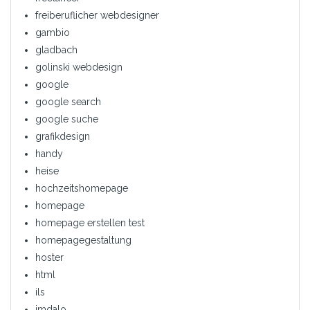
freiberuflicher webdesigner
gambio
gladbach
golinski webdesign
google
google search
google suche
grafikdesign
handy
heise
hochzeitshomepage
homepage
homepage erstellen test
homepagegestaltung
hoster
html
ils
imdalo