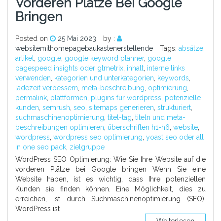
Vorderen Plätze Bei Google
Bringen
Posted on
25 Mai 2023
by :
websitemithomepagebaukastenerstellende
Tags:
absätze
,
artikel
,
google
,
google keyword planner
,
google
pagespeed insights oder gtmetrix
,
inhalt
,
interne links
verwenden
,
kategorien und unterkategorien
,
keywords
,
ladezeit verbessern
,
meta-beschreibung
,
optimierung
,
permalink
,
plattformen
,
plugins für wordpress
,
potenzielle
kunden
,
semrush
,
seo
,
sitemaps generieren
,
strukturiert
,
suchmaschinenoptimierung
,
titel-tag
,
titeln und meta-
beschreibungen optimieren
,
überschriften h1-h6
,
website
,
wordpress
,
wordpress seo optimierung
,
yoast seo oder all
in one seo pack
,
zielgruppe
WordPress SEO Optimierung: Wie Sie Ihre Website auf die
vorderen Plätze bei Google bringen Wenn Sie eine
Website haben, ist es wichtig, dass Ihre potenziellen
Kunden sie finden können. Eine Möglichkeit, dies zu
erreichen, ist durch Suchmaschinenoptimierung (SEO).
WordPress ist
Weiterlesen