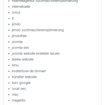
internetagentur suchmaschinenoptimierung
internetseite
ionos
it
jimdo
jimdo suchmaschinenoptimierung
jimdofree
joomla
joomla seo
joomla website erstellen lassen
kleine website
kmu
kostenlose de domain
künstler website
kurs google
local seo
mac
magento