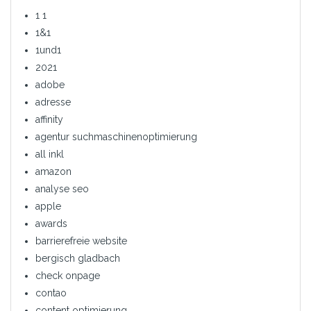
1 1
1&1
1und1
2021
adobe
adresse
affinity
agentur suchmaschinenoptimierung
all inkl
amazon
analyse seo
apple
awards
barrierefreie website
bergisch gladbach
check onpage
contao
content optimierung