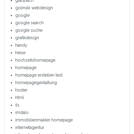
gladbach
golinski webdesign
google
google search
google suche
grafikdesign
handy
heise
hochzeitshomepage
homepage
homepage erstellen test
homepagegestaltung
hoster
html
ils
imdalo
immobilienmakler homepage
internetagentur