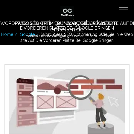
website-mit-homepage-baukasten-
WORDPRESS SEO OPTIMIERUNG: WIE SIE IHRE WEBSITE AUF DI
E VORDEREN PLÄTZE BEI GOOGLE BRINGEN
erstellen.de
Home
Google
WordPress SEO Optimierung: Wie Sie Ihre Web
Erstellen Sie Ihre einzigartige Online-Präsenz mit uns
Site Auf Die Vorderen Plätze Bei Google Bringen