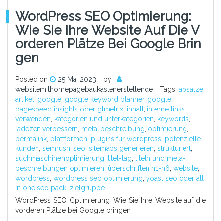
WordPress SEO Optimierung:
Wie Sie Ihre Website Auf Die V
Orderen Plätze Bei Google Brin
Gen
Posted on
25 Mai 2023
by :
websitemithomepagebaukastenerstellende
Tags:
absätze
,
artikel
,
google
,
google keyword planner
,
google
pagespeed insights oder gtmetrix
,
inhalt
,
interne links
verwenden
,
kategorien und unterkategorien
,
keywords
,
ladezeit verbessern
,
meta-beschreibung
,
optimierung
,
permalink
,
plattformen
,
plugins für wordpress
,
potenzielle
kunden
,
semrush
,
seo
,
sitemaps generieren
,
strukturiert
,
suchmaschinenoptimierung
,
titel-tag
,
titeln und meta-
beschreibungen optimieren
,
überschriften h1-h6
,
website
,
wordpress
,
wordpress seo optimierung
,
yoast seo oder all
in one seo pack
,
zielgruppe
WordPress SEO Optimierung: Wie Sie Ihre Website auf die
vorderen Plätze bei Google bringen