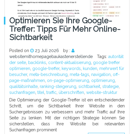
Optimieren Sie Ihre Google-
Treffer: Tipps Für Mehr Online-
Sichtbarkeit
Posted on
23 Juli 2026
by :
websitemithomepagebaukastenerstellende
Tags:
autorität
der seite
,
backlinks
,
content-aktualisierung
,
google treffer
optimieren
,
google-treffer
,
keywords
,
kunden
,
mehrwert für
besucher
,
meta-beschreibung
,
meta-tags
,
navigation
,
off-
page-maßnahmen
,
on-page-optimierung
,
optimierung
,
qualitätsinhalte
,
ranking-steigerung
,
sichtbarkeit
,
strategie
,
suchanfragen
,
titel
,
traffic
,
überschriften
,
website-struktur
Die Optimierung der Google-Treffer ist ein entscheidender
Schritt, um die Sichtbarkeit Ihrer Website in den
Suchergebnissen zu verbessern und mehr Traffic auf Ihre
Seite zu lenken. Mit der richtigen Strategie können Sie
sicherstellen, dass Ihre Website bei relevanten
Suchanfragen prominent