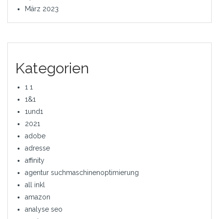
März 2023
Kategorien
1 1
1&1
1und1
2021
adobe
adresse
affinity
agentur suchmaschinenoptimierung
all inkl
amazon
analyse seo