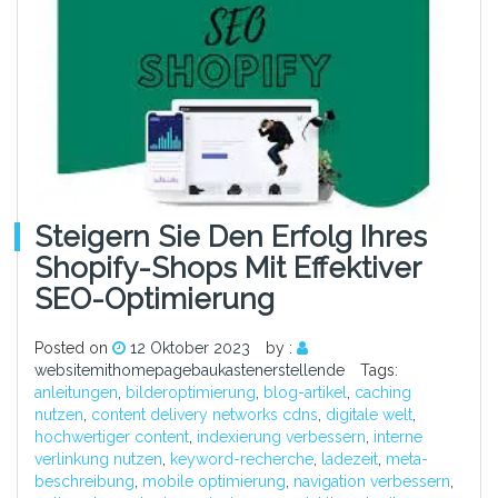
Steigern Sie Den Erfolg Ihres
Shopify-Shops Mit Effektiver
SEO-Optimierung
Posted on
12 Oktober 2023
by :
websitemithomepagebaukastenerstellende
Tags:
anleitungen
,
bilderoptimierung
,
blog-artikel
,
caching
nutzen
,
content delivery networks cdns
,
digitale welt
,
hochwertiger content
,
indexierung verbessern
,
interne
verlinkung nutzen
,
keyword-recherche
,
ladezeit
,
meta-
beschreibung
,
mobile optimierung
,
navigation verbessern
,