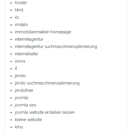
hoster
html
ils
imdalo
immobilienmakler homepage
internetagentur
internetagentur suchmaschinenoptimierung
internetseite
ionos
it
jimdo
jimdo suchmaschinenoptimierung
jimdofree
joomla
joomla seo
joomla website erstellen lassen
kleine website
kmu