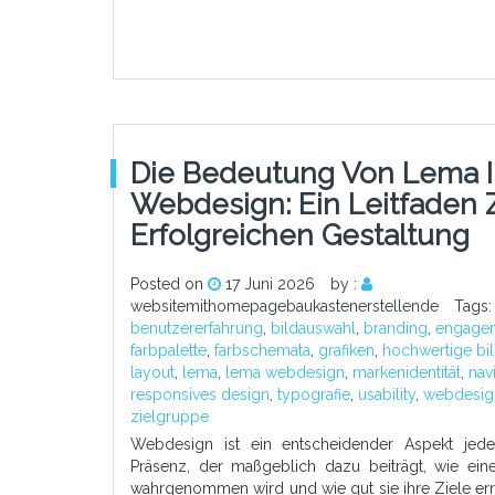
Die Bedeutung Von Lema 
Webdesign: Ein Leitfaden 
Erfolgreichen Gestaltung
Posted on
17 Juni 2026
by :
websitemithomepagebaukastenerstellende
Tags:
benutzererfahrung
,
bildauswahl
,
branding
,
engage
farbpalette
,
farbschemata
,
grafiken
,
hochwertige bil
layout
,
lema
,
lema webdesign
,
markenidentität
,
nav
responsives design
,
typografie
,
usability
,
webdesig
zielgruppe
Webdesign ist ein entscheidender Aspekt jede
Präsenz, der maßgeblich dazu beiträgt, wie ein
wahrgenommen wird und wie gut sie ihre Ziele err