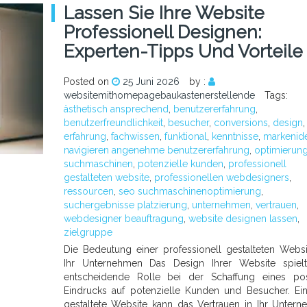
Lassen Sie Ihre Website
Professionell Designen:
Experten-Tipps Und Vorteile
Posted on
25 Juni 2026
by :
websitemithomepagebaukastenerstellende
Tags:
ästhetisch ansprechend
,
benutzererfahrung
,
benutzerfreundlichkeit
,
besucher
,
conversions
,
design
,
erfahrung
,
fachwissen
,
funktional
,
kenntnisse
,
markenide
navigieren angenehme benutzererfahrung
,
optimierun
suchmaschinen
,
potenzielle kunden
,
professionell
gestalteten website
,
professionellen webdesigners
,
ressourcen
,
seo suchmaschinenoptimierung
,
suchergebnisse platzierung
,
unternehmen
,
vertrauen
,
webdesigner beauftragung
,
website designen lassen
,
zielgruppe
Die Bedeutung einer professionell gestalteten Websi
Ihr Unternehmen Das Design Ihrer Website spielt
entscheidende Rolle bei der Schaffung eines pos
Eindrucks auf potenzielle Kunden und Besucher. Ei
gestaltete Website kann das Vertrauen in Ihr Unter