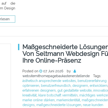
 auf die
dem Design
rlesen
Maßgeschneiderte Lösunge
Von Seltmann Webdesign Fü
Ihre Online-Präsenz
Posted on
07 Juni 2026
by :
websitemithomepagebaukastenerstellende
Tags:
ästhetisch ansprechende websites
,
benutzererfahrung
optimieren
,
benutzerfreundlich
,
designern
,
entwicklern
erfahrenen designern
,
gut gestaltete website
,
innovatio
kreativität
,
klare botschaft vermitteln
,
mächtiges werkz
marke online stärken
,
markenidentität
,
maßgeschneider
designs
,
maßgeschneiderte lösungen
,
neue kunden