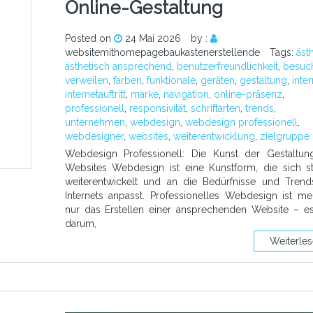
Online-Gestaltung
Posted on
24 Mai 2026
by :
websitemithomepagebaukastenerstellende
Tags:
ästh
ästhetisch ansprechend
,
benutzerfreundlichkeit
,
besuc
verweilen
,
farben
,
funktionale
,
geräten
,
gestaltung
,
inter
internetauftritt
,
marke
,
navigation
,
online-präsenz
,
professionell
,
responsivität
,
schriftarten
,
trends
,
unternehmen
,
webdesign
,
webdesign professionell
,
webdesigner
,
websites
,
weiterentwicklung
,
zielgruppe
Webdesign Professionell: Die Kunst der Gestaltu
Websites Webdesign ist eine Kunstform, die sich s
weiterentwickelt und an die Bedürfnisse und Tren
Internets anpasst. Professionelles Webdesign ist me
nur das Erstellen einer ansprechenden Website – e
darum,
Weiterle