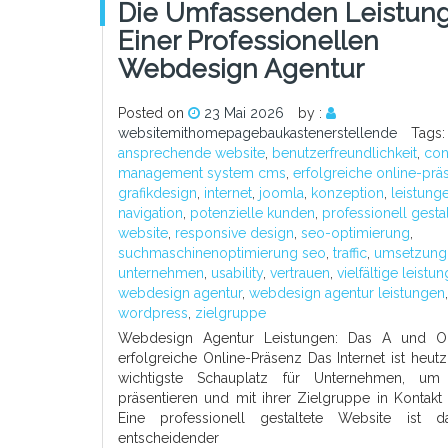
Die Umfassenden Leistun
Einer Professionellen
Webdesign Agentur
Posted on
23 Mai 2026
by :
websitemithomepagebaukastenerstellende
Tags:
ansprechende website
,
benutzerfreundlichkeit
,
con
management system cms
,
erfolgreiche online-prä
grafikdesign
,
internet
,
joomla
,
konzeption
,
leistung
navigation
,
potenzielle kunden
,
professionell gesta
website
,
responsive design
,
seo-optimierung
,
suchmaschinenoptimierung seo
,
traffic
,
umsetzung
unternehmen
,
usability
,
vertrauen
,
vielfältige leistu
webdesign agentur
,
webdesign agentur leistungen
,
wordpress
,
zielgruppe
Webdesign Agentur Leistungen: Das A und O 
erfolgreiche Online-Präsenz Das Internet ist heut
wichtigste Schauplatz für Unternehmen, um
präsentieren und mit ihrer Zielgruppe in Kontakt 
Eine professionell gestaltete Website ist 
entscheidender