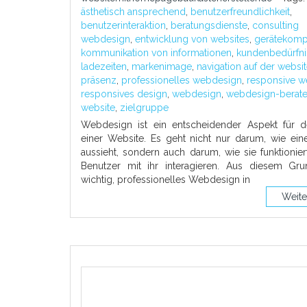
ästhetisch ansprechend
,
benutzerfreundlichkeit
,
benutzerinteraktion
,
beratungsdienste
,
consulting
webdesign
,
entwicklung von websites
,
gerätekompat
kommunikation von informationen
,
kundenbedürfni
ladezeiten
,
markenimage
,
navigation auf der websi
präsenz
,
professionelles webdesign
,
responsive w
responsives design
,
webdesign
,
webdesign-berate
website
,
zielgruppe
Webdesign ist ein entscheidender Aspekt für d
einer Website. Es geht nicht nur darum, wie ein
aussieht, sondern auch darum, wie sie funktionie
Benutzer mit ihr interagieren. Aus diesem Gru
wichtig, professionelles Webdesign in
Weite