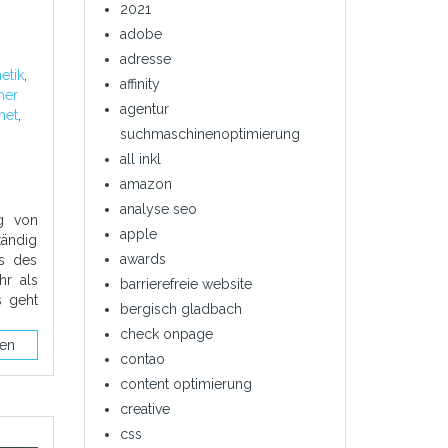
2021
adobe
adresse
etik
,
affinity
her
agentur
net
,
suchmaschinenoptimierung
all inkl
amazon
analyse seo
ng von
apple
tändig
awards
ds des
hr als
barrierefreie website
s geht
bergisch gladbach
check onpage
sen
contao
content optimierung
creative
css