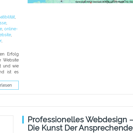
ibilität
,
sse
,
te
,
online-
ebsite
,
r
,
en Erfolg
e Website
rt und wie
nd ist es
rlesen
Professionelles Webdesign 
Die Kunst Der Ansprechend