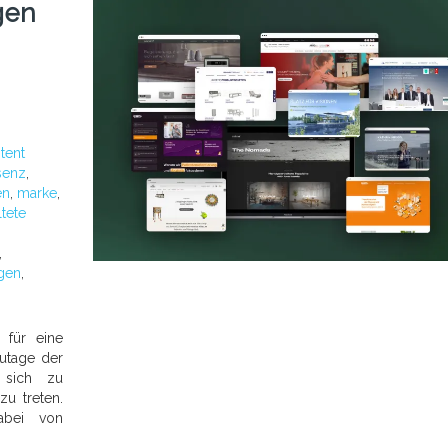
gen
tent
senz
,
en
,
marke
,
ltete
,
ngen
,
für eine
zutage der
 sich zu
zu treten.
dabei von