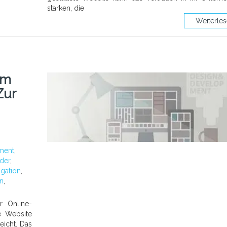
stärken, die
Weiterle
Im
Zur
ment
,
der
,
igation
,
n
,
r Online-
e Website
eicht. Das