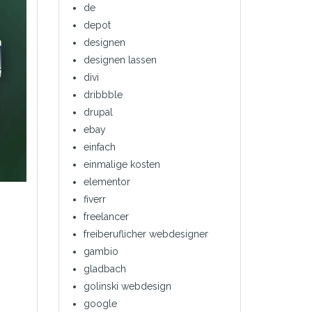
de
depot
designen
designen lassen
divi
dribbble
drupal
ebay
einfach
einmalige kosten
elementor
fiverr
freelancer
freiberuflicher webdesigner
gambio
gladbach
golinski webdesign
google