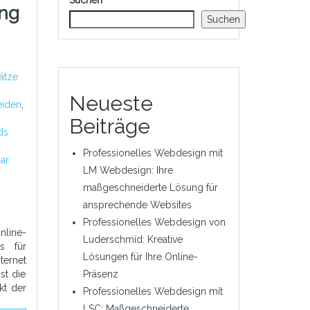
Suchen
ing
Suchen
ätze
Neueste
iden
,
Beiträge
ds
Professionelles Webdesign mit
ar
LM Webdesign: Ihre
maßgeschneiderte Lösung für
ansprechende Websites
Professionelles Webdesign von
line-
Luderschmid: Kreative
s für
Lösungen für Ihre Online-
ternet
st die
Präsenz
kt der
Professionelles Webdesign mit
LSC: Maßgeschneiderte