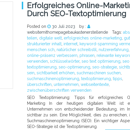
Erfolgreiches Online-Market
Durch SEO-Textoptimierung
Posted on
30 Juli 2023
by :
websitemithomepagebaukastenerstellende
Tags:
abs
teilen
,
digitale welt
,
erfolgreiches online-marketing
,
gut
strukturierter inhalt
,
internet
,
keyword-spamming verme
menschen sch
,
natürlicher schreibstil
,
nutzererfahrung
,
online-präsenz verbessern
,
phrasen
,
relevante keywor
verwenden
,
schlüsselwörter
,
seo text optimierung
,
seo
textoptimierung
,
seo-optimierung
,
seo-strategie
,
sichtb
sein
,
sichtbarkeit erhöhen
,
suchmaschinen suchen
,
suchmaschinenoptimierung
,
textoptimierung
,
tipps
,
überschriften
,
unternehmen
,
webseitentexte
,
zwischenüberschriften verwenden
SEO Textoptimierung: Tipps für erfolgreiches On
Marketing In der heutigen digitalen Welt ist e
Unternehmen von entscheidender Bedeutung, im In
sichtbar zu sein. Eine Möglichkeit, dies zu erreichen, i
Suchmaschinenoptimierung (SEO). Ein wichtiger Aspe
SEO-Strategie ist die Textoptimierung.