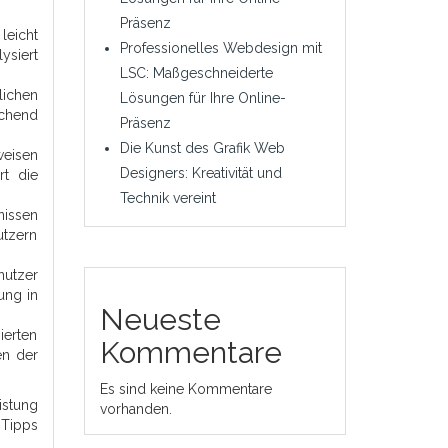
Präsenz
leicht
Professionelles Webdesign mit
ysiert
LSC: Maßgeschneiderte
lichen
Lösungen für Ihre Online-
echend
Präsenz
Die Kunst des Grafik Web
weisen
Designers: Kreativität und
rt die
Technik vereint
nissen
utzern
nutzer
ung in
Neueste
ierten
Kommentare
en der
Es sind keine Kommentare
istung
vorhanden.
 Tipps