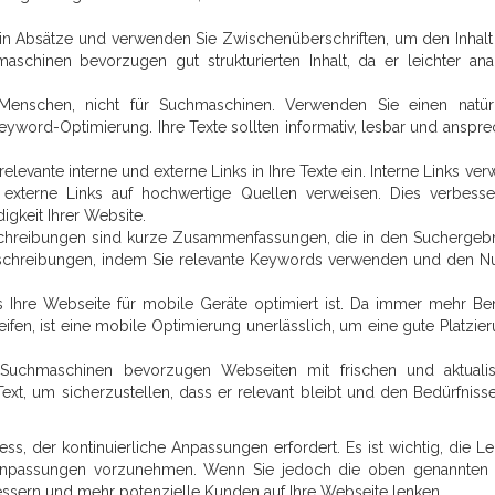
ext in Absätze und verwenden Sie Zwischenüberschriften, um den Inhalt 
schinen bevorzugen gut strukturierten Inhalt, da er leichter anal
ür Menschen, nicht für Suchmaschinen. Verwenden Sie einen natür
yword-Optimierung. Ihre Texte sollten informativ, lesbar und anspr
elevante interne und externe Links in Ihre Texte ein. Interne Links ver
 externe Links auf hochwertige Quellen verweisen. Dies verbesse
gkeit Ihrer Website.
chreibungen sind kurze Zusammenfassungen, die in den Suchergeb
eschreibungen, indem Sie relevante Keywords verwenden und den N
ss Ihre Webseite für mobile Geräte optimiert ist. Da immer mehr Be
ifen, ist eine mobile Optimierung unerlässlich, um eine gute Platzier
 Suchmaschinen bevorzugen Webseiten mit frischen und aktualis
 Text, um sicherzustellen, dass er relevant bleibt und den Bedürfniss
ess, der kontinuierliche Anpassungen erfordert. Es ist wichtig, die Le
Anpassungen vorzunehmen. Wenn Sie jedoch die oben genannten
bessern und mehr potenzielle Kunden auf Ihre Webseite lenken.