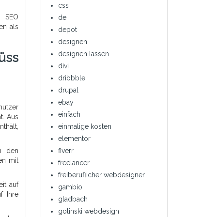
css
r SEO
de
en als
depot
designen
designen lassen
lüss
divi
dribbble
drupal
ebay
nutzer
einfach
t. Aus
thält,
einmalige kosten
elementor
in den
fiverr
en mit
freelancer
freiberuflicher webdesigner
it auf
gambio
f Ihre
gladbach
golinski webdesign