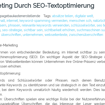
eting Durch SEO-Textoptimierung
pagebaukastenerstellende
Tags:
absätze teilen
,
digitale welt
,
halt
,
internet
,
keyword-spamming vermeiden
,
menschen sch
,
natürlic
sern
,
phrasen
,
relevante keywords verwenden
,
schlüsselwörter
,
seo t
g
,
seo-strategie
,
sichtbar sein
,
sichtbarkeit erhöhen
,
suchmaschinen s
,
überschriften
,
unternehmen
,
webseitentexte
,
zwischenüberschriften
ne-Marketing
nehmen von entscheidender Bedeutung, im Internet sichtbar zu sein
chinenoptimierung (SEO). Ein wichtiger Aspekt der SEO-Strategie i
 von Webseitentexten können Unternehmen ihre Online-Präsenz verb
issen erhöhen.
xtoptimierung:
rds sind Schlüsselwörter oder Phrasen, nach denen Benutz
nte Keywords zu identifizieren und sie strategisch in den Text einzu
bei dem Keywords unnatürlich häufig wiederholt werden. Dies k
n.
n: Überschriften spielen eine wichtige Rolle bei der Nutzererfahru
sagekräftige Überschriften, die das Interesse der Leser weck