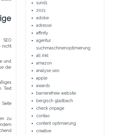
1und1
2021
ige
adobe
adresse
affinity
r SEO
agentur
 nicht
suchmaschinenoptimierung
all inkl
ze und
amazon
se die
analyse seo
apple
äßiges
awards
n Text
barrierefreie website
bergisch gladbach
 Seite
check onpage
contao
sen zu
content optimierung
 Indem
echend
creative