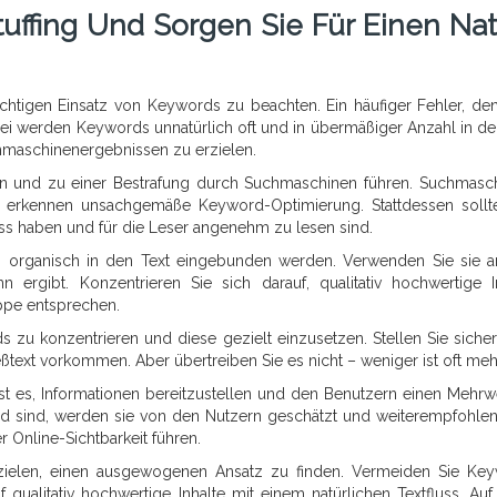
ffing Und Sorgen Sie Für Einen Natü
ichtigen Einsatz von Keywords zu beachten. Ein häufiger Fehler, den
ei werden Keywords unnatürlich oft und in übermäßiger Anzahl in de
chmaschinenergebnissen zu erzielen.
ein und zu einer Bestrafung durch Suchmaschinen führen. Suchmasc
nd erkennen unsachgemäße Keyword-Optimierung. Stattdessen sollt
luss haben und für die Leser angenehm zu lesen sind.
rds organisch in den Text eingebunden werden. Verwenden Sie sie 
n ergibt. Konzentrieren Sie sich darauf, qualitativ hochwertige I
uppe entsprechen.
ds zu konzentrieren und diese gezielt einzusetzen. Stellen Sie sicher
eßtext vorkommen. Aber übertreiben Sie es nicht – weniger ist oft meh
ist es, Informationen bereitzustellen und den Benutzern einen Mehrw
nd sind, werden sie von den Nutzern geschätzt und weiterempfohlen
 Online-Sichtbarkeit führen.
bzielen, einen ausgewogenen Ansatz zu finden. Vermeiden Sie Ke
f qualitativ hochwertige Inhalte mit einem natürlichen Textfluss. Auf