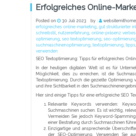
Erfolgreiches Online-Mark
Posted on
30 Juli 2023
by :
websitemithome
erfolgreiches online-marketing
,
gut strukturierter in
schreibstil
,
nutzererfahrung
,
online-präsenz verbes
optimierung
,
seo textoptimierung
,
seo-optimierun
suchmaschinenoptimierung
,
textoptimierung
,
tipps
verwenden
SEO Textoptimierung: Tipps für erfolgreiches Onli
In der heutigen digitalen Welt ist es für Unter
Möglichkeit, dies zu erreichen, ist die Suchmas
Textoptimierung. Durch die gezielte Optimierung
und ihre Sichtbarkeit in den Suchmaschinenergebn
Hier sind einige Tipps für eine erfolgreiche SEO Te
Relevante Keywords verwenden: Keywo
Suchmaschinen suchen. Es ist wichtig, releva
Vermeiden Sie jedoch Keyword-Spamming, 
einer Bestrafung durch Suchmaschinen führe
Einzigartige und ansprechende Überschrifte
der SEO-Optimierung. Verwenden Sie aus