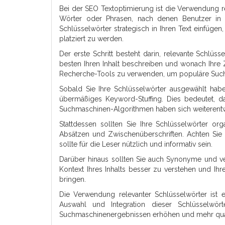
Bei der SEO Textoptimierung ist die Verwendung r
Wörter oder Phrasen, nach denen Benutzer in 
Schlüsselwörter strategisch in Ihren Text einfüg
platziert zu werden.
Der erste Schritt besteht darin, relevante Schlüs
besten Ihren Inhalt beschreiben und wonach Ihre 
Recherche-Tools zu verwenden, um populäre Sucha
Sobald Sie Ihre Schlüsselwörter ausgewählt haben
übermäßiges Keyword-Stuffing. Dies bedeutet, da
Suchmaschinen-Algorithmen haben sich weiterentwi
Stattdessen sollten Sie Ihre Schlüsselwörter orga
Absätzen und Zwischenüberschriften. Achten Sie d
sollte für die Leser nützlich und informativ sein.
Darüber hinaus sollten Sie auch Synonyme und ver
Kontext Ihres Inhalts besser zu verstehen und Ih
bringen.
Die Verwendung relevanter Schlüsselwörter ist e
Auswahl und Integration dieser Schlüsselwö
Suchmaschinenergebnissen erhöhen und mehr qualif