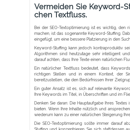
Vermeiden Sie Keyword-Stu
Chen Textfluss.
Bei der SEO-Textoptimierung ist es wichtig, den r
machen, ist das sogenannte Keyword-Stuffing. Dab
eingefügt, um eine bessere Platzierung in den Su
Keyword-Stuffing kann jedoch kontraproduktiv s
Algorithmen sind heutzutage sehr intelligent u
darauf achten, dass Ihre Texte einen natürlichen F
Ein natürlicher Textfluss bedeutet, dass Keywo
richtigen Stellen und in einem Kontext, der Sin
bereitzustellen, die den Bedürfnissen Ihrer Zielgr
Ein guter Ansatz ist es, sich auf relevante Keywor
Ihre Keywords im Titel, in Überschriften und im Fli
Denken Sie daran: Die Hauptaufgabe Ihres Textes 
bieten. Wenn Ihre Inhalte nützlich und anspreche
wiederum kann zu einer natürlichen Steigerung Ihrer
Die SEO-Textoptimierung sollte immer darauf a
Stuffing und konzentrieren Sie sich stattdessen au