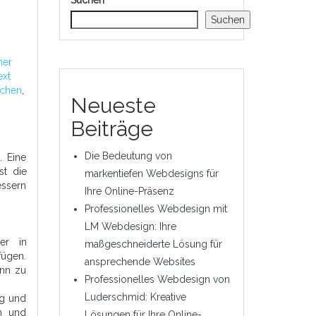
Suchen
Suchen
her
ext
uchen
,
Neueste
Beiträge
Die Bedeutung von
. Eine
st die
markentiefen Webdesigns für
essern
Ihre Online-Präsenz
Professionelles Webdesign mit
LM Webdesign: Ihre
er in
maßgeschneiderte Lösung für
fügen.
ansprechende Websites
ann zu
Professionelles Webdesign von
Luderschmid: Kreative
ng und
en und
Lösungen für Ihre Online-