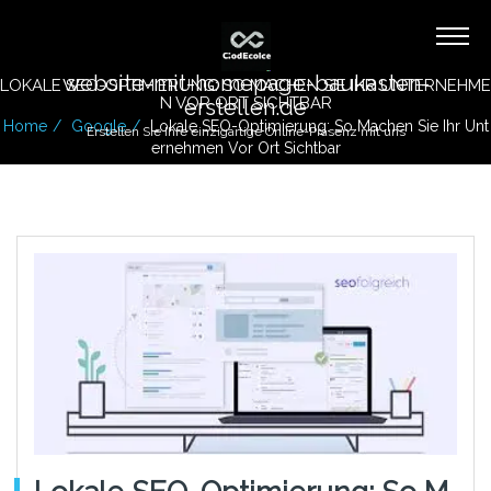
website-mit-homepage-baukasten-
LOKALE SEO-OPTIMIERUNG: SO MACHEN SIE IHR UNTERNEHME
N VOR ORT SICHTBAR
erstellen.de
Home
Google
Lokale SEO-Optimierung: So Machen Sie Ihr Unt
Erstellen Sie Ihre einzigartige Online-Präsenz mit uns
Ernehmen Vor Ort Sichtbar