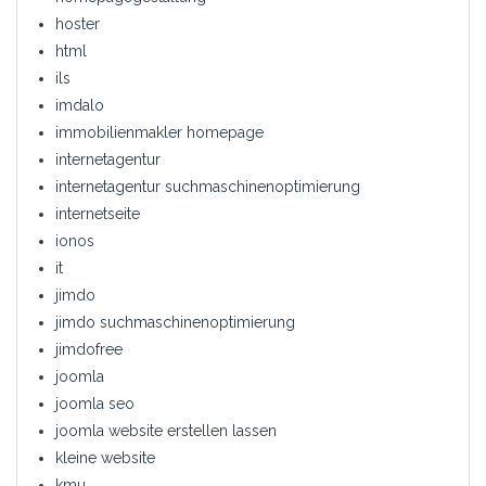
hoster
html
ils
imdalo
immobilienmakler homepage
internetagentur
internetagentur suchmaschinenoptimierung
internetseite
ionos
it
jimdo
jimdo suchmaschinenoptimierung
jimdofree
joomla
joomla seo
joomla website erstellen lassen
kleine website
kmu