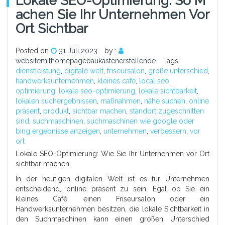
Lokale SEO-Optimierung: So M
Achen Sie Ihr Unternehmen Vor
Ort Sichtbar
Posted on
31 Juli 2023
by :
websitemithomepagebaukastenerstellende
Tags:
dienstleistung
,
digitale welt
,
friseursalon
,
große unterschied
,
handwerksunternehmen
,
kleines café
,
local seo
optimierung
,
lokale seo-optimierung
,
lokale sichtbarkeit
,
lokalen suchergebnissen
,
maßnahmen
,
nähe suchen
,
online
präsent
,
produkt
,
sichtbar machen
,
standort zugeschnitten
sind
,
suchmaschinen
,
suchmaschinen wie google oder
bing ergebnisse anzeigen
,
unternehmen
,
verbessern
,
vor
ort
Lokale SEO-Optimierung: Wie Sie Ihr Unternehmen vor Ort
sichtbar machen
In der heutigen digitalen Welt ist es für Unternehmen
entscheidend, online präsent zu sein. Egal ob Sie ein
kleines Café, einen Friseursalon oder ein
Handwerksunternehmen besitzen, die lokale Sichtbarkeit in
den Suchmaschinen kann einen großen Unterschied