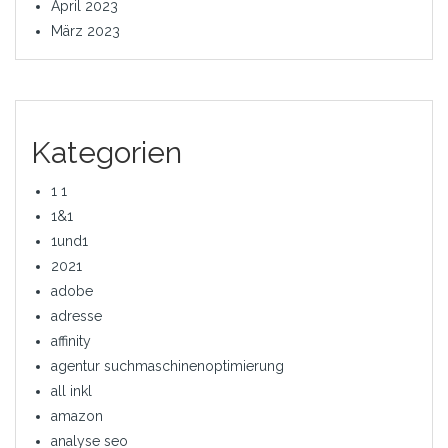
April 2023
März 2023
Kategorien
1 1
1&1
1und1
2021
adobe
adresse
affinity
agentur suchmaschinenoptimierung
all inkl
amazon
analyse seo