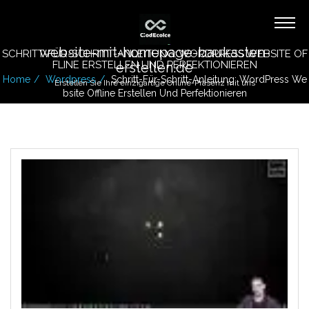
website-mit-homepage-baukasten-
SCHRITT-FÜR-SCHRITT-ANLEITUNG: WORDPRESS WEBSITE OF
FLINE ERSTELLEN UND PERFEKTIONIEREN
erstellen.de
Home
Wordpress
Schritt-Für-Schritt-Anleitung: WordPress We
Erstellen Sie Ihre einzigartige Online-Präsenz mit uns
Bsite Offline Erstellen Und Perfektionieren