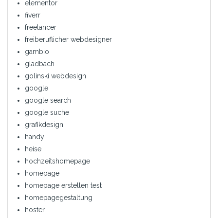
elementor
fiverr
freelancer
freiberuflicher webdesigner
gambio
gladbach
golinski webdesign
google
google search
google suche
grafikdesign
handy
heise
hochzeitshomepage
homepage
homepage erstellen test
homepagegestaltung
hoster