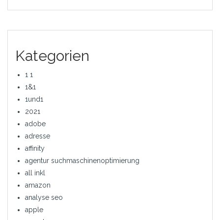
Kategorien
1 1
1&1
1und1
2021
adobe
adresse
affinity
agentur suchmaschinenoptimierung
all inkl
amazon
analyse seo
apple