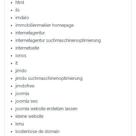
html
ils
imdalo
immobilienmakler homepage
internetagentur
internetagentur suchmaschinenoptimierung
internetseite
ionos
it
jimdo
jimdo suchmaschinenoptimierung
jimdofree
joomla
joomla seo
joomla website erstellen lassen
kleine website
kmu
kostenlose de domain