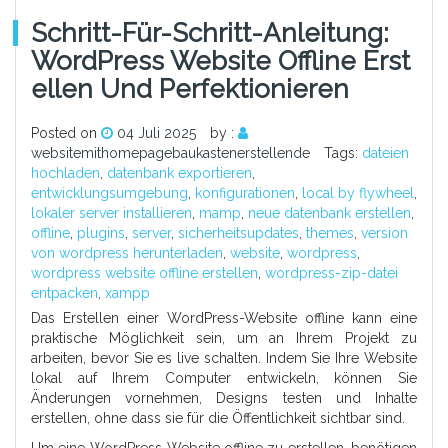
Schritt-Für-Schritt-Anleitung:
WordPress Website Offline Erst
Ellen Und Perfektionieren
Posted on
04 Juli 2025
by :
websitemithomepagebaukastenerstellende
Tags:
dateien
hochladen
,
datenbank exportieren
,
entwicklungsumgebung
,
konfigurationen
,
local by flywheel
,
lokaler server installieren
,
mamp
,
neue datenbank erstellen
,
offline
,
plugins
,
server
,
sicherheitsupdates
,
themes
,
version
von wordpress herunterladen
,
website
,
wordpress
,
wordpress website offline erstellen
,
wordpress-zip-datei
entpacken
,
xampp
Das Erstellen einer WordPress-Website offline kann eine
praktische Möglichkeit sein, um an Ihrem Projekt zu
arbeiten, bevor Sie es live schalten. Indem Sie Ihre Website
lokal auf Ihrem Computer entwickeln, können Sie
Änderungen vornehmen, Designs testen und Inhalte
erstellen, ohne dass sie für die Öffentlichkeit sichtbar sind.
Um eine WordPress-Website offline zu erstellen, benötigen