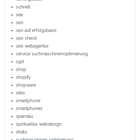
schnell
sea
seo
seo auf erfolgsbasis
seo check
seo webagentur
service suchmaschinenoptimierung
sgd
shop
shopify
shopware
sites
smartphone
smartphones
spandau
spirituelles webdesign
strato
suchmaschinen optimierung