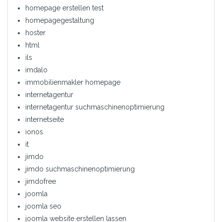
homepage erstellen test
homepagegestaltung
hoster
html
ils
imdalo
immobilienmakler homepage
internetagentur
internetagentur suchmaschinenoptimierung
internetseite
ionos
it
jimdo
jimdo suchmaschinenoptimierung
jimdofree
joomla
joomla seo
joomla website erstellen lassen