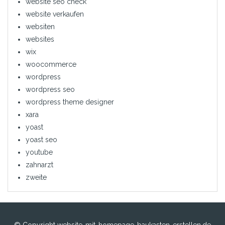
website seo check
website verkaufen
websiten
websites
wix
woocommerce
wordpress
wordpress seo
wordpress theme designer
xara
yoast
yoast seo
youtube
zahnarzt
zweite
© Copyright website-mit-homepage-baukasten-erstellen.de