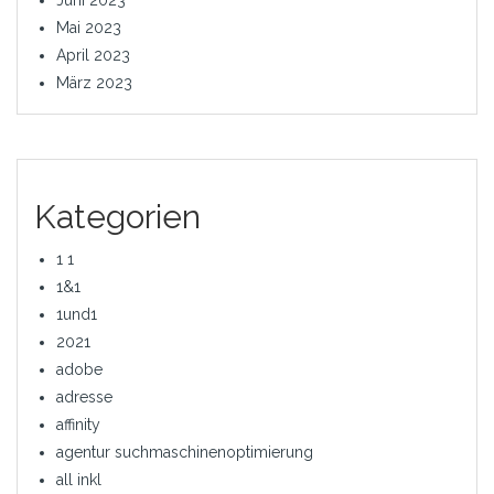
Mai 2023
April 2023
März 2023
Kategorien
1 1
1&1
1und1
2021
adobe
adresse
affinity
agentur suchmaschinenoptimierung
all inkl