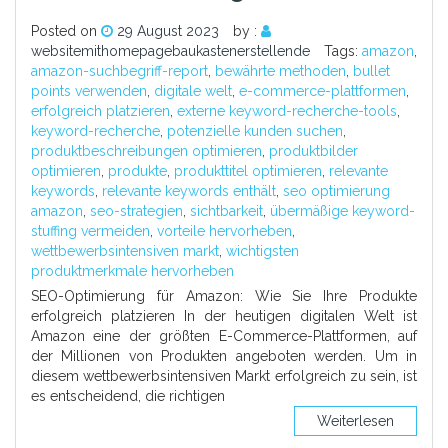
Posted on
29 August 2023
by :
websitemithomepagebaukastenerstellende
Tags:
amazon
,
amazon-suchbegriff-report
,
bewährte methoden
,
bullet
points verwenden
,
digitale welt
,
e-commerce-plattformen
,
erfolgreich platzieren
,
externe keyword-recherche-tools
,
keyword-recherche
,
potenzielle kunden suchen
,
produktbeschreibungen optimieren
,
produktbilder
optimieren
,
produkte
,
produkttitel optimieren
,
relevante
keywords
,
relevante keywords enthält
,
seo optimierung
amazon
,
seo-strategien
,
sichtbarkeit
,
übermäßige keyword-
stuffing vermeiden
,
vorteile hervorheben
,
wettbewerbsintensiven markt
,
wichtigsten
produktmerkmale hervorheben
SEO-Optimierung für Amazon: Wie Sie Ihre Produkte
erfolgreich platzieren In der heutigen digitalen Welt ist
Amazon eine der größten E-Commerce-Plattformen, auf
der Millionen von Produkten angeboten werden. Um in
diesem wettbewerbsintensiven Markt erfolgreich zu sein, ist
es entscheidend, die richtigen
Weiterlesen