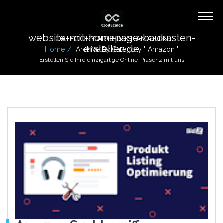
website-mit-homepage-baukasten-
CATEGORY ARCHIVES: AMAZON
erstellen.de
Home
Archive By Category " Amazon "
Erstellen Sie Ihre einzigartige Online-Präsenz mit uns