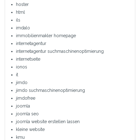
hoster
html
ils
imdalo
immobilienmakler homepage
internetagentur
internetagentur suchmaschinenoptimierung
internetseite
ionos
it
jimdo
jimdo suchmaschinenoptimierung
jimdofree
joomla
joomla seo
joomla website erstellen lassen
kleine website
kmu