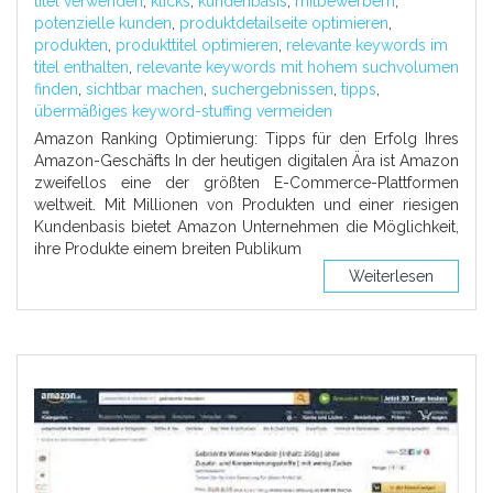
titel verwenden
,
klicks
,
kundenbasis
,
mitbewerbern
,
potenzielle kunden
,
produktdetailseite optimieren
,
produkten
,
produkttitel optimieren
,
relevante keywords im
titel enthalten
,
relevante keywords mit hohem suchvolumen
finden
,
sichtbar machen
,
suchergebnissen
,
tipps
,
übermäßiges keyword-stuffing vermeiden
Amazon Ranking Optimierung: Tipps für den Erfolg Ihres
Amazon-Geschäfts In der heutigen digitalen Ära ist Amazon
zweifellos eine der größten E-Commerce-Plattformen
weltweit. Mit Millionen von Produkten und einer riesigen
Kundenbasis bietet Amazon Unternehmen die Möglichkeit,
ihre Produkte einem breiten Publikum
Weiterlesen