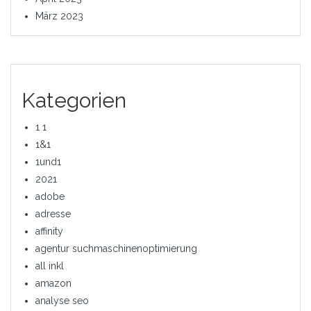
März 2023
Kategorien
1 1
1&1
1und1
2021
adobe
adresse
affinity
agentur suchmaschinenoptimierung
all inkl
amazon
analyse seo