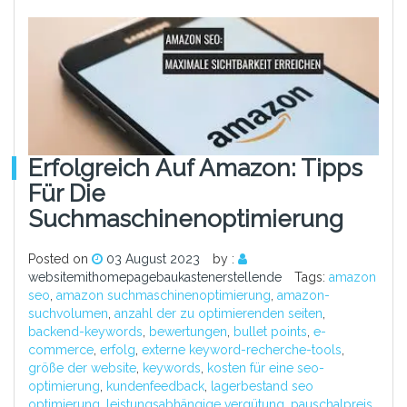
Erfolgreich Auf Amazon: Tipps
Für Die
Suchmaschinenoptimierung
Posted on
03 August 2023
by :
websitemithomepagebaukastenerstellende
Tags:
amazon
seo
,
amazon suchmaschinenoptimierung
,
amazon-
suchvolumen
,
anzahl der zu optimierenden seiten
,
backend-keywords
,
bewertungen
,
bullet points
,
e-
commerce
,
erfolg
,
externe keyword-recherche-tools
,
größe der website
,
keywords
,
kosten für eine seo-
optimierung
,
kundenfeedback
,
lagerbestand seo
optimierung
,
leistungsabhängige vergütung
,
pauschalpreis
,