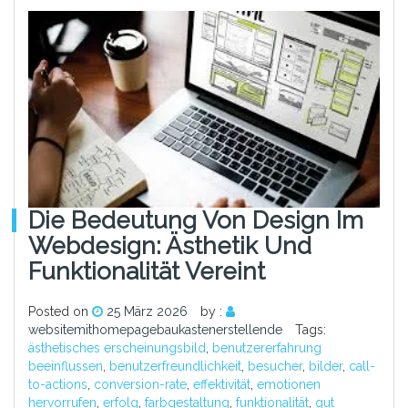
Die Bedeutung Von Design Im
Webdesign: Ästhetik Und
Funktionalität Vereint
Posted on
25 März 2026
by :
websitemithomepagebaukastenerstellende
Tags:
ästhetisches erscheinungsbild
,
benutzererfahrung
beeinflussen
,
benutzerfreundlichkeit
,
besucher
,
bilder
,
call-
to-actions
,
conversion-rate
,
effektivität
,
emotionen
hervorrufen
,
erfolg
,
farbgestaltung
,
funktionalität
,
gut