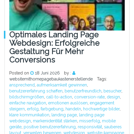
Optimales Landing Page
Webdesign: Erfolgreiche
Gestaltung Für Mehr
Conversions
Posted on
18 Juni 2026
by :
websitemithomepagebaukastenerstellende
Tags:
ansprechend
,
aufmerksamkeit gewinnen
,
benutzererfahrung schaffen
,
benutzerfreundlich
,
besucher
,
bildschirmgrößen
,
call-to-action
,
conversion-rate
,
design
,
einfache navigation
,
emotionen auslösen
,
engagement
steigern
,
erfolg
,
farbgebung
,
handeln
,
hochwertige bilder
,
klare kommunikation
,
landing page
,
landing page
webdesign
,
markenidentität stärken
,
misserfolg
,
mobile
geräte
,
positive benutzererfahrung
,
responsivität
,
sauberes
layout
,
verweilen bewegen
,
webdesign
,
website-kampagne