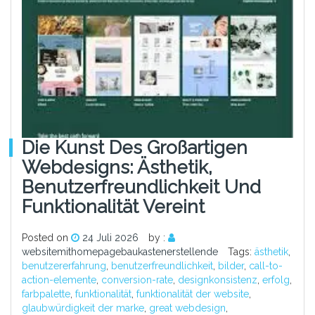
Die Kunst Des Großartigen
Webdesigns: Ästhetik,
Benutzerfreundlichkeit Und
Funktionalität Vereint
Posted on
24 Juli 2026
by :
websitemithomepagebaukastenerstellende
Tags:
ästhetik
,
benutzererfahrung
,
benutzerfreundlichkeit
,
bilder
,
call-to-
action-elemente
,
conversion-rate
,
designkonsistenz
,
erfolg
,
farbpalette
,
funktionalität
,
funktionalität der website
,
glaubwürdigkeit der marke
,
great webdesign
,