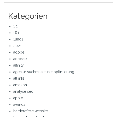
Kategorien
1 1
1&1
1und1
2021
adobe
adresse
affinity
agentur suchmaschinenoptimierung
all inkl
amazon
analyse seo
apple
awards
barrierefreie website