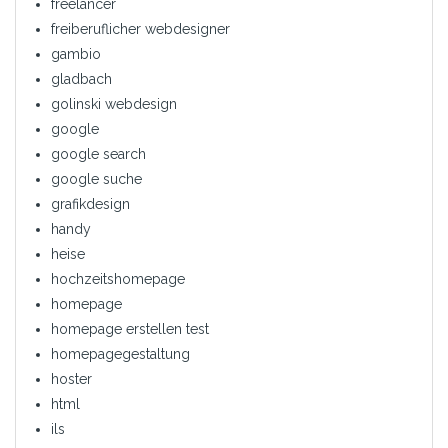
freelancer
freiberuflicher webdesigner
gambio
gladbach
golinski webdesign
google
google search
google suche
grafikdesign
handy
heise
hochzeitshomepage
homepage
homepage erstellen test
homepagegestaltung
hoster
html
ils