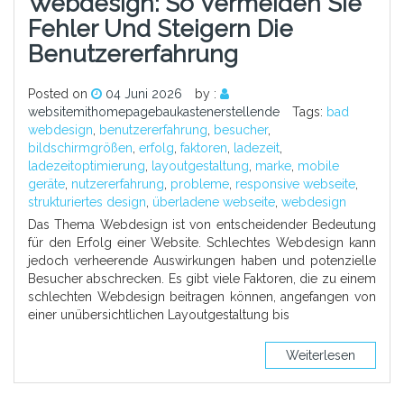
Webdesign: So Vermeiden Sie
Fehler Und Steigern Die
Benutzererfahrung
Posted on
04 Juni 2026
by :
websitemithomepagebaukastenerstellende
Tags:
bad
webdesign
,
benutzererfahrung
,
besucher
,
bildschirmgrößen
,
erfolg
,
faktoren
,
ladezeit
,
ladezeitoptimierung
,
layoutgestaltung
,
marke
,
mobile
geräte
,
nutzererfahrung
,
probleme
,
responsive webseite
,
strukturiertes design
,
überladene webseite
,
webdesign
Das Thema Webdesign ist von entscheidender Bedeutung
für den Erfolg einer Website. Schlechtes Webdesign kann
jedoch verheerende Auswirkungen haben und potenzielle
Besucher abschrecken. Es gibt viele Faktoren, die zu einem
schlechten Webdesign beitragen können, angefangen von
einer unübersichtlichen Layoutgestaltung bis
Weiterlesen