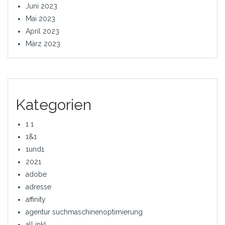
Juni 2023
Mai 2023
April 2023
März 2023
Kategorien
1 1
1&1
1und1
2021
adobe
adresse
affinity
agentur suchmaschinenoptimierung
all inkl