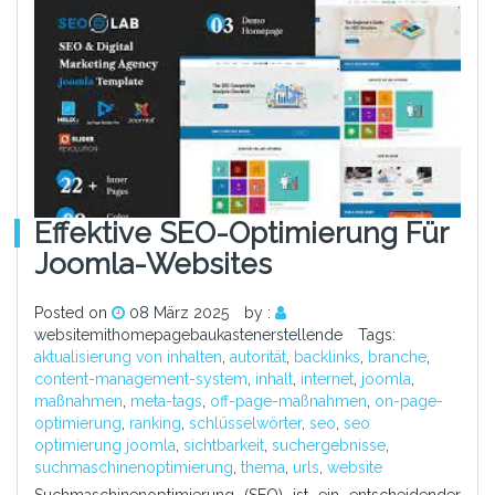
Effektive SEO-Optimierung Für
Joomla-Websites
Posted on
08 März 2025
by :
websitemithomepagebaukastenerstellende
Tags:
aktualisierung von inhalten
,
autorität
,
backlinks
,
branche
,
content-management-system
,
inhalt
,
internet
,
joomla
,
maßnahmen
,
meta-tags
,
off-page-maßnahmen
,
on-page-
optimierung
,
ranking
,
schlüsselwörter
,
seo
,
seo
optimierung joomla
,
sichtbarkeit
,
suchergebnisse
,
suchmaschinenoptimierung
,
thema
,
urls
,
website