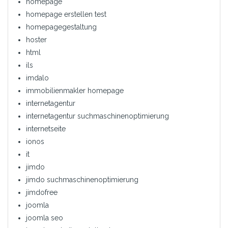
homepage
homepage erstellen test
homepagegestaltung
hoster
html
ils
imdalo
immobilienmakler homepage
internetagentur
internetagentur suchmaschinenoptimierung
internetseite
ionos
it
jimdo
jimdo suchmaschinenoptimierung
jimdofree
joomla
joomla seo