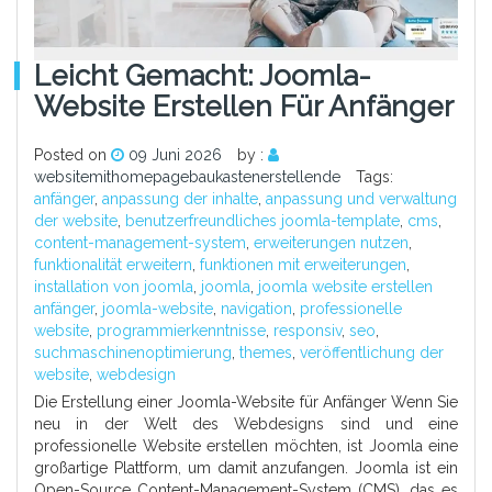
Leicht Gemacht: Joomla-
Website Erstellen Für Anfänger
Posted on
09 Juni 2026
by :
websitemithomepagebaukastenerstellende
Tags:
anfänger
,
anpassung der inhalte
,
anpassung und verwaltung
der website
,
benutzerfreundliches joomla-template
,
cms
,
content-management-system
,
erweiterungen nutzen
,
funktionalität erweitern
,
funktionen mit erweiterungen
,
installation von joomla
,
joomla
,
joomla website erstellen
anfänger
,
joomla-website
,
navigation
,
professionelle
website
,
programmierkenntnisse
,
responsiv
,
seo
,
suchmaschinenoptimierung
,
themes
,
veröffentlichung der
website
,
webdesign
Die Erstellung einer Joomla-Website für Anfänger Wenn Sie
neu in der Welt des Webdesigns sind und eine
professionelle Website erstellen möchten, ist Joomla eine
großartige Plattform, um damit anzufangen. Joomla ist ein
Open-Source Content-Management-System (CMS), das es