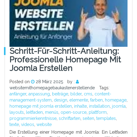
Schritt-Für-Schritt-Anleitung:
Professionelle Homepage Mit
Joomla Erstellen
Posted on
28 März 2025
by :
websitemithomepagebaukastenerstellende
Tags:
anfänger
,
anpassung
,
beiträge
,
bilder
,
cms
,
content-
management-system
,
design
,
elemente
,
farben
,
homepage
,
homepage mit joomla erstellen
,
inhalte
,
installation
,
joomla
,
layouts
,
leitfaden
,
menüs
,
open-source
,
plattform
,
programmierkenntnisse
,
schriftarten
,
seiten
,
templates
,
texte
,
videos
,
website
Die Erstellung einer Homepage mit Joomla: Ein Leitfaden