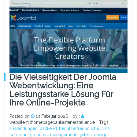
Die Vielseitigkeit Der Joomla
Webentwicklung: Eine
Leistungsstarke Lösung Für
Ihre Online-Projekte
Posted on
13 Februar 2026
by :
websitemithomepagebaukastenerstellende
Tags:
anwendungen
,
backend
,
benutzerfreundliche
,
cms
,
community
,
content management system
,
design
,