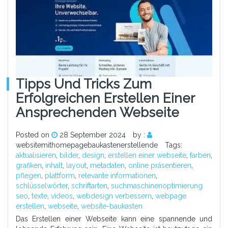
Tipps Und Tricks Zum
Erfolgreichen Erstellen Einer
Ansprechenden Webseite
Posted on
28 September 2024
by :
websitemithomepagebaukastenerstellende
Tags:
aktualisieren
,
bilder
,
design
,
erstellen einer webseite
,
farben
,
grafiken
,
inhalt
,
layout
,
metadaten
,
online präsentieren
,
pflegen
,
plattform
,
relevante informationen
,
schlüsselwörter
,
schriftarten
,
suchmaschinenoptimierung
seo
,
texte
,
videos
,
webdesign verbessern
,
webpage
erstellen
,
webseite
,
website-baukasten
Das Erstellen einer Webseite kann eine spannende und