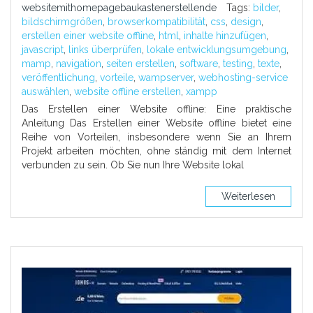
websitemithomepagebaukastenerstellende
Tags:
bilder
,
bildschirmgrößen
,
browserkompatibilität
,
css
,
design
,
erstellen einer website offline
,
html
,
inhalte hinzufügen
,
javascript
,
links überprüfen
,
lokale entwicklungsumgebung
,
mamp
,
navigation
,
seiten erstellen
,
software
,
testing
,
texte
,
veröffentlichung
,
vorteile
,
wampserver
,
webhosting-service
auswählen
,
website offline erstellen
,
xampp
Das Erstellen einer Website offline: Eine praktische
Anleitung Das Erstellen einer Website offline bietet eine
Reihe von Vorteilen, insbesondere wenn Sie an Ihrem
Projekt arbeiten möchten, ohne ständig mit dem Internet
verbunden zu sein. Ob Sie nun Ihre Website lokal
Weiterlesen