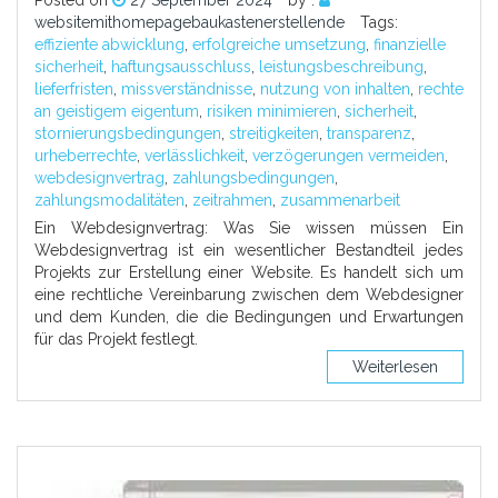
Posted on
27 September 2024
by :
websitemithomepagebaukastenerstellende
Tags:
effiziente abwicklung
,
erfolgreiche umsetzung
,
finanzielle
sicherheit
,
haftungsausschluss
,
leistungsbeschreibung
,
lieferfristen
,
missverständnisse
,
nutzung von inhalten
,
rechte
an geistigem eigentum
,
risiken minimieren
,
sicherheit
,
stornierungsbedingungen
,
streitigkeiten
,
transparenz
,
urheberrechte
,
verlässlichkeit
,
verzögerungen vermeiden
,
webdesignvertrag
,
zahlungsbedingungen
,
zahlungsmodalitäten
,
zeitrahmen
,
zusammenarbeit
Ein Webdesignvertrag: Was Sie wissen müssen Ein
Webdesignvertrag ist ein wesentlicher Bestandteil jedes
Projekts zur Erstellung einer Website. Es handelt sich um
eine rechtliche Vereinbarung zwischen dem Webdesigner
und dem Kunden, die die Bedingungen und Erwartungen
für das Projekt festlegt.
Weiterlesen