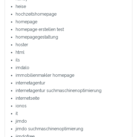
heise
hochzeitshomepage
homepage
homepage erstellen test
homepagegestaltung
hoster
html
ils
imdalo
immobilienmakler homepage
internetagentur
internetagentur suchmaschinenoptimierung
internetseite
ionos
it
jimdo
jimdo suchmaschinenoptimierung
jimdofree