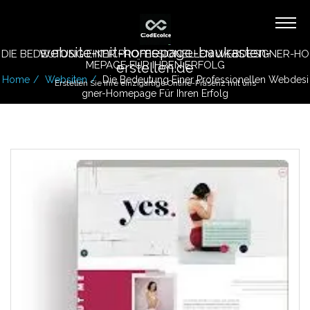
website-mit-homepage-baukasten-
DIE BEDEUTUNG EINER PROFESSIONELLEN WEBDESIGNER-HO
MEPAGE FÜR IHREN ERFOLG
erstellen.de
Home
Websiten
Die Bedeutung Einer Professionellen Webdesi
Erstellen Sie Ihre einzigartige Online-Präsenz mit uns
Gner-Homepage Für Ihren Erfolg