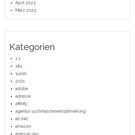
April 2023
März 2023
Kategorien
1 1
1&1
1und1
2021
adobe
adresse
affinity
agentur suchmaschinenoptimierung
all inkl
amazon
analyse seo