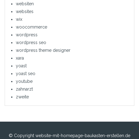
websiten
websites
wix
woocommerce
wordpress
wordpress seo
wordpress theme designer
xara
yoast
yoast seo
youtube
zahnarzt
zweite
© Copyright website-mit-homepage-baukasten-erstellen.de