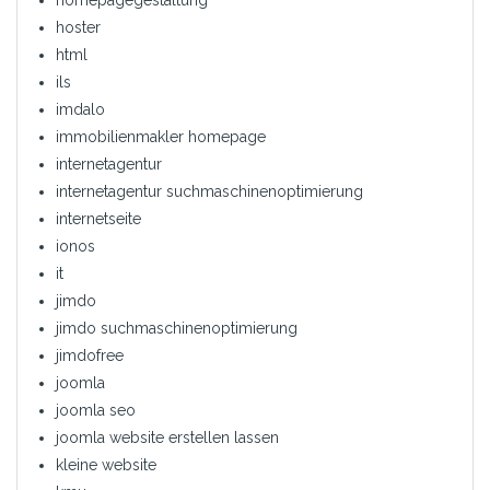
hoster
html
ils
imdalo
immobilienmakler homepage
internetagentur
internetagentur suchmaschinenoptimierung
internetseite
ionos
it
jimdo
jimdo suchmaschinenoptimierung
jimdofree
joomla
joomla seo
joomla website erstellen lassen
kleine website